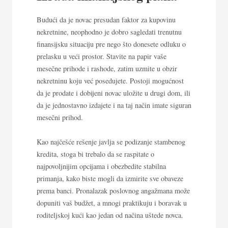
Budući da je novac presudan faktor za kupovinu
nekretnine, neophodno je dobro sagledati trenutnu
finansijsku situaciju pre nego što donesete odluku o
prelasku u veći prostor. Stavite na papir vaše
mesečne prihode i rashode, zatim uzmite u obzir
nekretninu koju već posedujete. Postoji mogućnost
da je prodate i dobijeni novac uložite u drugi dom, ili
da je jednostavno izdajete i na taj način imate siguran
mesečni prihod.
Kao najčešće rešenje javlja se podizanje stambenog
kredita, stoga bi trebalo da se raspitate o
najpovoljnijim opcijama i obezbedite stabilna
primanja, kako biste mogli da izmirite sve obaveze
prema banci. Pronalazak poslovnog angažmana može
dopuniti vaš budžet, a mnogi praktikuju i boravak u
roditeljskoj kući kao jedan od načina uštede novca.