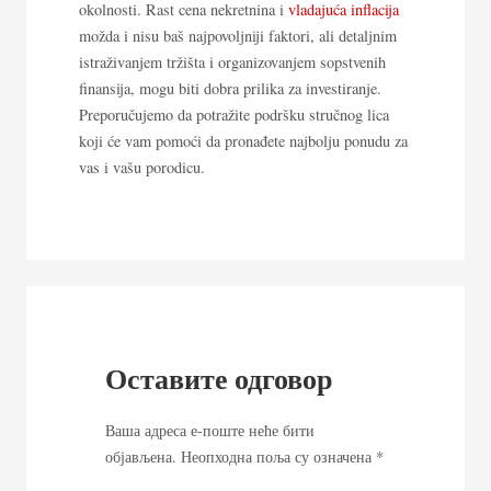
okolnosti. Rast cena nekretnina i
vladajuća inflacija
možda i nisu baš najpovoljniji faktori, ali detaljnim
istraživanjem tržišta i organizovanjem sopstvenih
finansija, mogu biti dobra prilika za investiranje.
Preporučujemo da potražite podršku stručnog lica
koji će vam pomoći da pronađete najbolju ponudu za
vas i vašu porodicu.
Оставите одговор
Ваша адреса е-поште неће бити
објављена.
Неопходна поља су означена
*