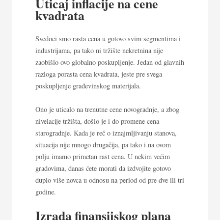
Uticaj inflacije na cene
kvadrata
Svedoci smo rasta cena u gotovo svim segmentima i
industrijama, pa tako ni tržište nekretnina nije
zaobišlo ovo globalno poskupljenje. Jedan od glavnih
razloga porasta cena kvadrata, jeste pre svega
poskupljenje građevinskog materijala.
Ono je uticalo na trenutne cene novogradnje, a zbog
nivelacije tržišta, došlo je i do promene cena
starogradnje. Kada je reč o iznajmljivanju stanova,
situacija nije mnogo drugačija, pa tako i na ovom
polju imamo primetan rast cena. U nekim većim
gradovima, danas ćete morati da izdvojite gotovo
duplo više novca u odnosu na period od pre dve ili tri
godine.
Izrada finansijskog plana