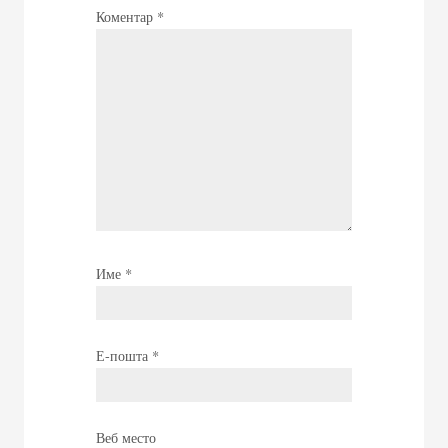
Коментар
*
Име
*
Е-пошта
*
Веб место