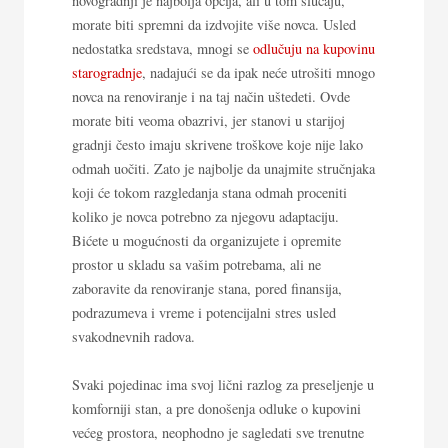
novogradnji je najbolja opcija, ali u tom slučaju,
morate biti spremni da izdvojite više novca. Usled
nedostatka sredstava, mnogi se
odlučuju na kupovinu
starogradnje
, nadajući se da ipak neće utrošiti mnogo
novca na renoviranje i na taj način uštedeti. Ovde
morate biti veoma obazrivi, jer stanovi u starijoj
gradnji često imaju skrivene troškove koje nije lako
odmah uočiti. Zato je najbolje da unajmite stručnjaka
koji će tokom razgledanja stana odmah proceniti
koliko je novca potrebno za njegovu adaptaciju.
Bićete u mogućnosti da organizujete i opremite
prostor u skladu sa vašim potrebama, ali ne
zaboravite da renoviranje stana, pored finansija,
podrazumeva i vreme i potencijalni stres usled
svakodnevnih radova.
Svaki pojedinac ima svoj lični razlog za preseljenje u
komforniji stan, a pre donošenja odluke o kupovini
većeg prostora, neophodno je sagledati sve trenutne