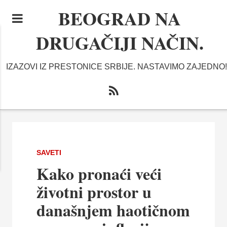
BEOGRAD NA
DRUGAČIJI NAČIN.
IZAZOVI IZ PRESTONICE SRBIJE. NASTAVIMO ZAJEDNO!
SAVETI
Kako pronaći veći
životni prostor u
današnjem haotičnom