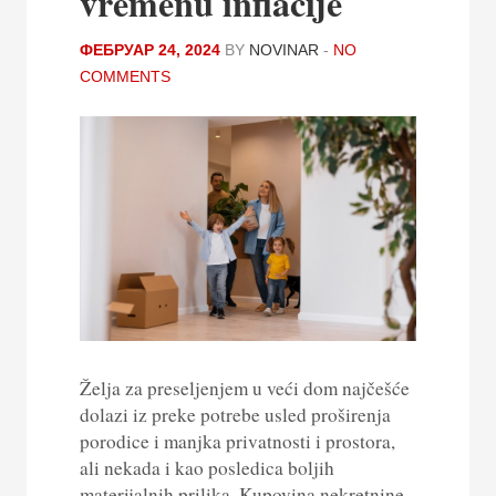
vremenu inflacije
ФЕБРУАР 24, 2024
BY
NOVINAR
-
NO
COMMENTS
Želja za preseljenjem u veći dom najčešće
dolazi iz preke potrebe usled proširenja
porodice i manjka privatnosti i prostora,
ali nekada i kao posledica boljih
materijalnih prilika. Kupovina nekretnine