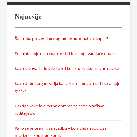
Najnovije
Šta treba proveriti pre ugradnje automatske kapije?
Pet alata koje ne treba koristiti bez odgovarajuće obuke
Kako sačuvati zdravlje kože i kose uz svakodnevne navike
Kako dobra organizacija kancelarije ubrzava rad i smanjuje
greške?
Otkrijte kako kvalitetna oprema za bebe olakšava
roditeljstvo
Kako se pripremiti za svadbu – kompletan vodič za
mladence korak po korak