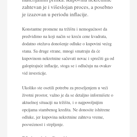
zahtevan je i višeslojan proces, a posebno
je izazovan u periodu inflacije.
Konstantne promene na tržištu i nemogućnost da
predvidimo na koji način se kreću cene kvadrata,
dodatno otežava donošenje odluke o kupovini većeg
stana. Sa druge strane, mnogi smatraju da će
kupovinom nekretnine sačuvati novac i sprečiti ga od
galopirajuće inflacije, stoga se i odlučuju na ovakav
vid investicije.
Ukoliko ste osetili potrebu za preseljenjem u veći
životni prostor, važno je da se detaljno informišete o
aktuelnoj situaciji na tržištu, i o najpovoljnijim
opcijama stambenog kredita. Ne donosite ishitrene
odluke, jer kupovina nekretnine zahteva vreme,
posvećenost i strpljenje.