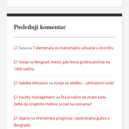
Poslednji komentar
Sasa
на
7 elemenata za maksimalno uživanje u dvorištu
Sonja
на
Beograd, mesto gde Nova godina počinje na
1000 načina
Selidbe Milosevic
на
Kutije za selidbu – ultimativni vodič
Facility management
на
Šta je važno da znate kada
želite da iznajmite mašine za rad na visinama?
Dijana
на
Vremenska prognoza i saobraćajna gužva u
Beogradu