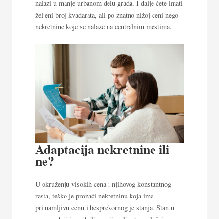
nalazi u manje urbanom delu grada. I dalje ćete imati
željeni broj kvadarata, ali po znatno nižoj ceni nego
nekretnine koje se nalaze na centralnim mestima.
Adaptacija nekretnine ili
ne?
U okruženju visokih cena i njihovog konstantnog
rasta, teško je pronaći nekretninu koja ima
primamljivu cenu i besprekornog je stanja. Stan u