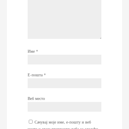
Име
*
Е-пошта
*
Веб место
Сачувај моје име, е-пошту и веб
место у овом прегледачу веба за следећи