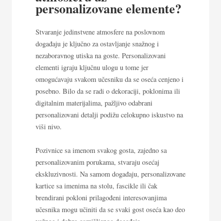
personalizovane elemente?
Stvaranje jedinstvene atmosfere na poslovnom
događaju je ključno za ostavljanje snažnog i
nezaboravnog utiska na goste. Personalizovani
elementi igraju ključnu ulogu u tome jer
omogućavaju svakom učesniku da se oseća cenjeno i
posebno. Bilo da se radi o dekoraciji, poklonima ili
digitalnim materijalima, pažljivo odabrani
personalizovani detalji podižu celokupno iskustvo na
viši nivo.
Pozivnice sa imenom svakog gosta, zajedno sa
personalizovanim porukama, stvaraju osećaj
ekskluzivnosti. Na samom događaju, personalizovane
kartice sa imenima na stolu, fascikle ili čak
brendirani pokloni prilagođeni interesovanjima
učesnika mogu učiniti da se svaki gost oseća kao deo