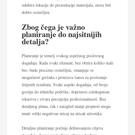
odabira lokacije do prezentacije materijala, mora biti
dobro osmišljen.
Zbog čega je važno
planiranje do najsitnijih
detalja?
Planiranje je temelj svakog uspešnog poslovnog
događaja. Kada svaki element, bez obzira koliko mali
bio, bude precizno osmišljen, smanjuje se
mogućnost grešaka i povećava šansa za postizanje
željenih rezultata. Svaki aspekt događaja, od broja
gostiju do tehničke podrške, doprinosi celokupnom
iskustvu i stvara percepciju profesionalnosti. Bez
detaljnog plana, čak i naizgled manji propusti mogu
imati veliki negativan uticaj na utisak učesnika.
Detaljno planiranje počinje definisanjem ciljeva