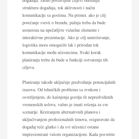
događaja. Jasno postavljeni ciljevi određuju
strukturu događaja, tok aktivnosti i način
komunikacije sa gostima. Na primer, ako je cilj
povećanje svesti o brendu, pažnja treba da bude
usmerena na upečatljive vizuelne elemente i
interaktivne prezentacije. Ako je cilj umrežavanje,
logistika mora omogućiti lak i prirodan tok
komunikacije među učesnicima. Svaki korak
planiranja treba da bude u funkciji ostvarenja tih
ciljeva.
Planiranje takođe uključuje predviđanje potencijalnih
izazova. Od tehničkih problema sa zvukom i
osvetljenjem, do kašnjenja gostiju ili nepredviđenih
vremenskih uslova, važno je imati rešenja za sve
scenarije. Kreiranjem alternativnih planova i
uključivanjem profesionalnih timova, osiguravate da
događaj teče glatko i da svi učesnici ostanu
impresionirani vašom organizacijom. Kada posvetite