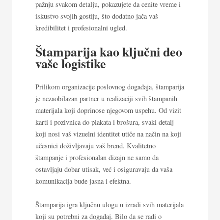
pažnju svakom detalju, pokazujete da cenite vreme i
iskustvo svojih gostiju, što dodatno jača vaš
kredibilitet i profesionalni ugled.
Štamparija kao ključni deo
vaše logistike
Prilikom organizacije poslovnog događaja, štamparija
je nezaobilazan partner u realizaciji svih štampanih
materijala koji doprinose njegovom uspehu. Od vizit
karti i pozivnica do plakata i brošura, svaki detalj
koji nosi vaš vizuelni identitet utiče na način na koji
učesnici doživljavaju vaš brend. Kvalitetno
štampanje i profesionalan dizajn ne samo da
ostavljaju dobar utisak, već i osiguravaju da vaša
komunikacija bude jasna i efektna.
Štamparija igra ključnu ulogu u izradi svih materijala
koji su potrebni za događaj. Bilo da se radi o