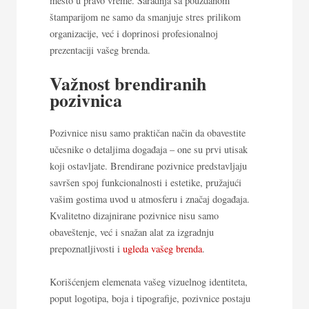
mesto u pravo vreme. Saradnja sa pouzdanom
štamparijom ne samo da smanjuje stres prilikom
organizacije, već i doprinosi profesionalnoj
prezentaciji vašeg brenda.
Važnost brendiranih
pozivnica
Pozivnice nisu samo praktičan način da obavestite
učesnike o detaljima događaja – one su prvi utisak
koji ostavljate. Brendirane pozivnice predstavljaju
savršen spoj funkcionalnosti i estetike, pružajući
vašim gostima uvod u atmosferu i značaj događaja.
Kvalitetno dizajnirane pozivnice nisu samo
obaveštenje, već i snažan alat za izgradnju
prepoznatljivosti i
ugleda vašeg brenda
.
Korišćenjem elemenata vašeg vizuelnog identiteta,
poput logotipa, boja i tipografije, pozivnice postaju