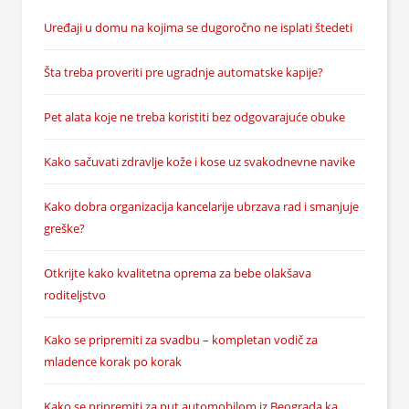
Uređaji u domu na kojima se dugoročno ne isplati štedeti
Šta treba proveriti pre ugradnje automatske kapije?
Pet alata koje ne treba koristiti bez odgovarajuće obuke
Kako sačuvati zdravlje kože i kose uz svakodnevne navike
Kako dobra organizacija kancelarije ubrzava rad i smanjuje
greške?
Otkrijte kako kvalitetna oprema za bebe olakšava
roditeljstvo
Kako se pripremiti za svadbu – kompletan vodič za
mladence korak po korak
Kako se pripremiti za put automobilom iz Beograda ka