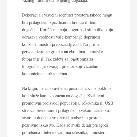
važnog i dobro osmišljenog događaja.
Dekoracija i vizuelni identitet prostora takođe mogu
biti prilagođeni specifičnom brendu ili temi
događaja. Korišćenje boja, logotipa i simbolike koja
odražava vrednosti vaše kompanije doprinosi
konzistentnosti i prepoznatljivosti. Na primer,
personalizovane grafike na ekranima, tematske
fotografije ili čak zidovi sa logotipima za
fotografisanje stvaraju prostor koji vizuelno
komunicira sa učesnicima.
Na kraju, ne zaboravite na personalizovane poklone
koji služe kao uspomena na događaj. Kvalitetni
promotivni proizvodi poput šolja, rokovnika ili USB
stikova, brendirani i prilagođeni svakom učesniku,
stvaraju dodatnu vrednost i podsećaju goste na
pozitivno iskustvo. Kada se svaki detalj prilagodi
potrebama i interesovanjima učesnika, atmosfera