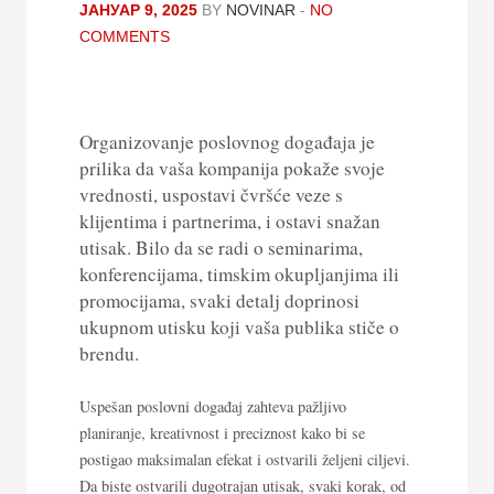
ЈАНУАР 9, 2025
BY
NOVINAR
-
NO
COMMENTS
Organizovanje poslovnog događaja je
prilika da vaša kompanija pokaže svoje
vrednosti, uspostavi čvršće veze s
klijentima i partnerima, i ostavi snažan
utisak. Bilo da se radi o seminarima,
konferencijama, timskim okupljanjima ili
promocijama, svaki detalj doprinosi
ukupnom utisku koji vaša publika stiče o
brendu.
Uspešan poslovni događaj zahteva pažljivo
planiranje, kreativnost i preciznost kako bi se
postigao maksimalan efekat i ostvarili željeni ciljevi.
Da biste ostvarili dugotrajan utisak, svaki korak, od