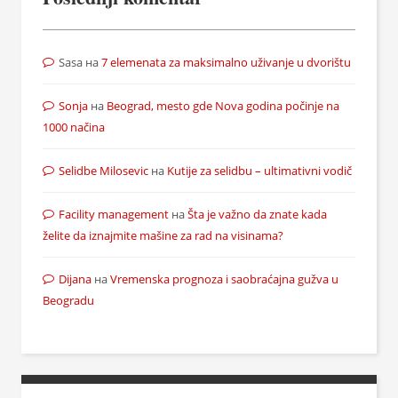
Sasa
на
7 elemenata za maksimalno uživanje u dvorištu
Sonja
на
Beograd, mesto gde Nova godina počinje na
1000 načina
Selidbe Milosevic
на
Kutije za selidbu – ultimativni vodič
Facility management
на
Šta je važno da znate kada
želite da iznajmite mašine za rad na visinama?
Dijana
на
Vremenska prognoza i saobraćajna gužva u
Beogradu