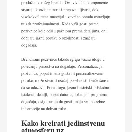
produžetak vašeg brenda. Ove vizuelne komponente
stvaraju konzistentnost i prepoznatljivost, dok
visokokvalitetan materijal i završna obrada ostavljaju
utisak profesionalnosti. Kada vaši gosti prime
pozivnice koje odišu pažnjom prema detaljima, oni
dobijaju jasnu poruku o ozbiljnosti i značaju
događaja.
Brendirane pozivnice takođe igraju važnu ulogu u
povećanju prisustva na događaju. Personalizacija
pozivnica, poput imena gosta ili personalizovane
poruke, može stvoriti osećaj posebnosti i veće šanse
da se odazovu. Pored toga, jasno i estetski privlačno
istaknuti detalji, poput datuma, lokacije i programa
događaja, osiguravaju da gosti imaju sve potrebne
informacije na dohvat ruke.
Kako kreirati jedinstvenu
atmosferu uz