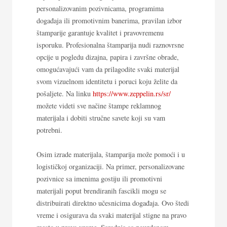
personalizovanim pozivnicama, programima
događaja ili promotivnim banerima, pravilan izbor
štamparije garantuje kvalitet i pravovremenu
isporuku. Profesionalna štamparija nudi raznovrsne
opcije u pogledu dizajna, papira i završne obrade,
omogućavajući vam da prilagodite svaki materijal
svom vizuelnom identitetu i poruci koju želite da
pošaljete. Na linku
https://www.zeppelin.rs/sr/
možete videti sve načine štampe reklamnog
materijala i dobiti stručne savete koji su vam
potrebni.
Osim izrade materijala, štamparija može pomoći i u
logističkoj organizaciji. Na primer, personalizovane
pozivnice sa imenima gostiju ili promotivni
materijali poput brendiranih fascikli mogu se
distribuirati direktno učesnicima događaja. Ovo štedi
vreme i osigurava da svaki materijal stigne na pravo