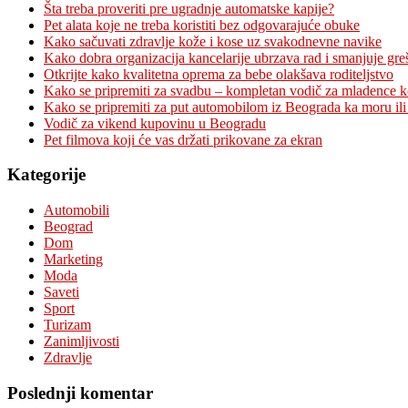
Šta treba proveriti pre ugradnje automatske kapije?
Pet alata koje ne treba koristiti bez odgovarajuće obuke
Kako sačuvati zdravlje kože i kose uz svakodnevne navike
Kako dobra organizacija kancelarije ubrzava rad i smanjuje gre
Otkrijte kako kvalitetna oprema za bebe olakšava roditeljstvo
Kako se pripremiti za svadbu – kompletan vodič za mladence 
Kako se pripremiti za put automobilom iz Beograda ka moru ili
Vodič za vikend kupovinu u Beogradu
Pet filmova koji će vas držati prikovane za ekran
Kategorije
Automobili
Beograd
Dom
Marketing
Moda
Saveti
Sport
Turizam
Zanimljivosti
Zdravlje
Poslednji komentar