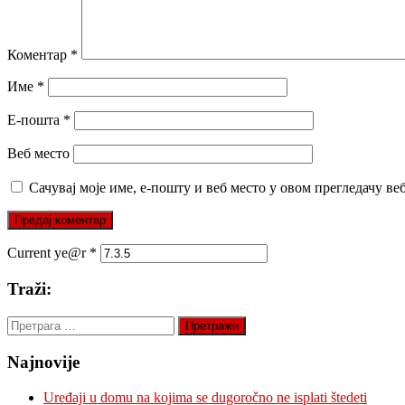
Коментар
*
Име
*
Е-пошта
*
Веб место
Сачувај моје име, е-пошту и веб место у овом прегледачу ве
Current ye@r
*
Traži:
Претрага
за:
Najnovije
Uređaji u domu na kojima se dugoročno ne isplati štedeti