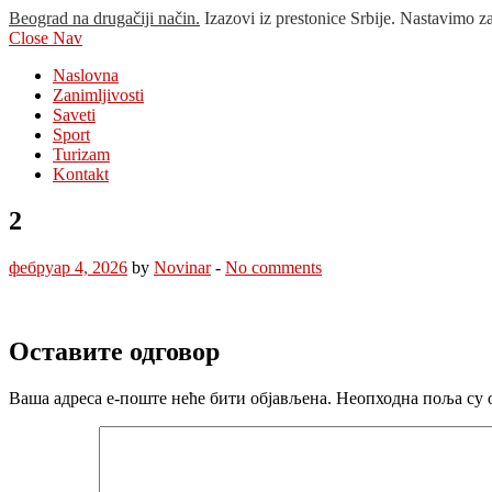
Beograd na drugačiji način.
Izazovi iz prestonice Srbije. Nastavimo z
Close Nav
Naslovna
Zanimljivosti
Saveti
Sport
Turizam
Kontakt
2
фебруар 4, 2026
by
Novinar
-
No comments
Оставите одговор
Ваша адреса е-поште неће бити објављена.
Неопходна поља су 