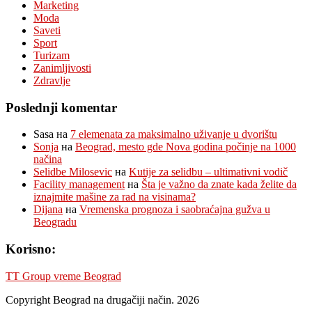
Marketing
Moda
Saveti
Sport
Turizam
Zanimljivosti
Zdravlje
Poslednji komentar
Sasa
на
7 elemenata za maksimalno uživanje u dvorištu
Sonja
на
Beograd, mesto gde Nova godina počinje na 1000
načina
Selidbe Milosevic
на
Kutije za selidbu – ultimativni vodič
Facility management
на
Šta je važno da znate kada želite da
iznajmite mašine za rad na visinama?
Dijana
на
Vremenska prognoza i saobraćajna gužva u
Beogradu
Korisno:
TT Group vreme Beograd
Copyright Beograd na drugačiji način. 2026