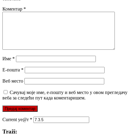
Коментар
*
Име
*
Е-пошта
*
Веб место
Сачувај моје име, е-пошту и веб место у овом прегледачу
веба за следећи пут када коментаришем.
Current ye@r
*
Traži: