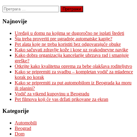
Претрага
за:
Najnovije
Uređaji u domu na kojima se dugoročno ne isplati štedeti
Šta treba proveriti pre ugradnje automatske kapije?
Pet alata koje ne treba koristiti bez odgovarajuće obuke
Kako sačuvati zdravlje kože i kose uz svakodnevne navike
Kako dobra organizacija kancelarije ubrzava rad i smanjuje
greške?
Otkrijte kako kvalitetna oprema za bebe olakšava roditeljstvo
Kako se pripremiti za svadbu – kompletan vodič za mladence
korak po korak
Kako se pripremiti za put automobilom iz Beograda ka moru
ili planini?
Vodič za vikend kupovinu u Beogradu
Pet filmova koji će vas držati prikovane za ekran
Kategorije
Automobili
Beograd
Dom