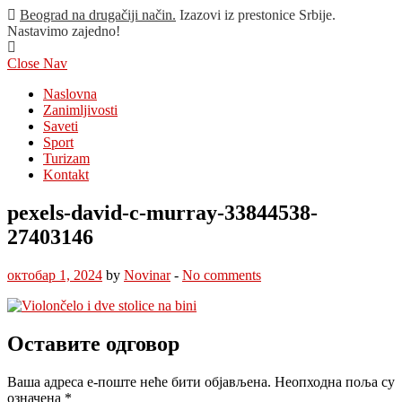
Beograd na drugačiji način.
Izazovi iz prestonice Srbije.
Nastavimo zajedno!
Close Nav
Naslovna
Zanimljivosti
Saveti
Sport
Turizam
Kontakt
pexels-david-c-murray-33844538-
27403146
октобар 1, 2024
by
Novinar
-
No comments
Оставите одговор
Ваша адреса е-поште неће бити објављена.
Неопходна поља су
означена
*