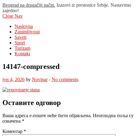
Beograd na drugačiji način.
Izazovi iz prestonice Srbije. Nastavimo
zajedno!
Close Nav
Naslovna
Zanimljivosti
Saveti
Sport
Turizam
Kontakt
14147-compressed
јун 4, 2026
by
Novinar
-
No comments
Оставите одговор
Ваша адреса е-поште неће бити објављена.
Неопходна поља су
означена
*
Коментар
*