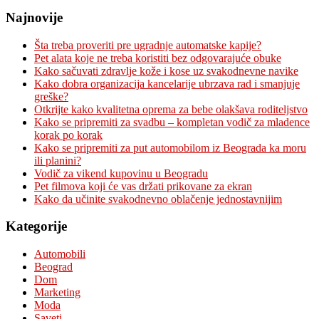
Najnovije
Šta treba proveriti pre ugradnje automatske kapije?
Pet alata koje ne treba koristiti bez odgovarajuće obuke
Kako sačuvati zdravlje kože i kose uz svakodnevne navike
Kako dobra organizacija kancelarije ubrzava rad i smanjuje
greške?
Otkrijte kako kvalitetna oprema za bebe olakšava roditeljstvo
Kako se pripremiti za svadbu – kompletan vodič za mladence
korak po korak
Kako se pripremiti za put automobilom iz Beograda ka moru
ili planini?
Vodič za vikend kupovinu u Beogradu
Pet filmova koji će vas držati prikovane za ekran
Kako da učinite svakodnevno oblačenje jednostavnijim
Kategorije
Automobili
Beograd
Dom
Marketing
Moda
Saveti