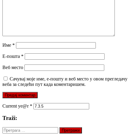
Име
*
Е-пошта
*
Веб место
Сачувај моје име, е-пошту и веб место у овом прегледачу
веба за следећи пут када коментаришем.
Current ye@r
*
Traži:
Претрага
за: