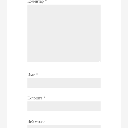
Коментар
*
Име
*
Е-пошта
*
Веб место