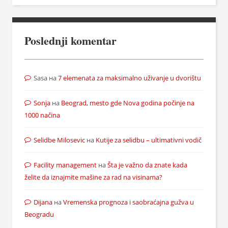
Poslednji komentar
Sasa
на
7 elemenata za maksimalno uživanje u dvorištu
Sonja
на
Beograd, mesto gde Nova godina počinje na
1000 načina
Selidbe Milosevic
на
Kutije za selidbu – ultimativni vodič
Facility management
на
Šta je važno da znate kada
želite da iznajmite mašine za rad na visinama?
Dijana
на
Vremenska prognoza i saobraćajna gužva u
Beogradu