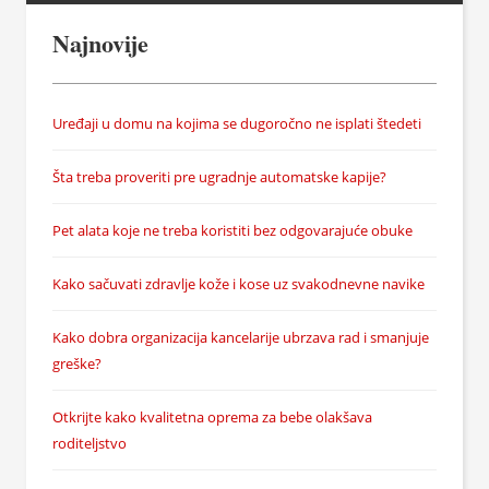
Najnovije
Uređaji u domu na kojima se dugoročno ne isplati štedeti
Šta treba proveriti pre ugradnje automatske kapije?
Pet alata koje ne treba koristiti bez odgovarajuće obuke
Kako sačuvati zdravlje kože i kose uz svakodnevne navike
Kako dobra organizacija kancelarije ubrzava rad i smanjuje
greške?
Otkrijte kako kvalitetna oprema za bebe olakšava
roditeljstvo