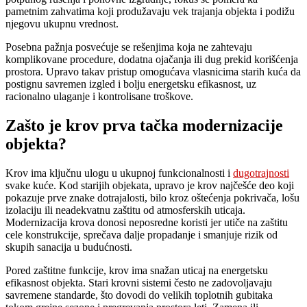
pametnim zahvatima koji produžavaju vek trajanja objekta i podižu
njegovu ukupnu vrednost.
Posebna pažnja posvećuje se rešenjima koja ne zahtevaju
komplikovane procedure, dodatna ojačanja ili dug prekid korišćenja
prostora. Upravo takav pristup omogućava vlasnicima starih kuća da
postignu savremen izgled i bolju energetsku efikasnost, uz
racionalno ulaganje i kontrolisane troškove.
Zašto je krov prva tačka modernizacije
objekta?
Krov ima ključnu ulogu u ukupnoj funkcionalnosti i
dugotrajnosti
svake kuće. Kod starijih objekata, upravo je krov najčešće deo koji
pokazuje prve znake dotrajalosti, bilo kroz oštećenja pokrivača, lošu
izolaciju ili neadekvatnu zaštitu od atmosferskih uticaja.
Modernizacija krova donosi neposredne koristi jer utiče na zaštitu
cele konstrukcije, sprečava dalje propadanje i smanjuje rizik od
skupih sanacija u budućnosti.
Pored zaštitne funkcije, krov ima snažan uticaj na energetsku
efikasnost objekta. Stari krovni sistemi često ne zadovoljavaju
savremene standarde, što dovodi do velikih toplotnih gubitaka