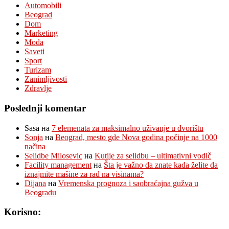
Automobili
Beograd
Dom
Marketing
Moda
Saveti
Sport
Turizam
Zanimljivosti
Zdravlje
Poslednji komentar
Sasa
на
7 elemenata za maksimalno uživanje u dvorištu
Sonja
на
Beograd, mesto gde Nova godina počinje na 1000
načina
Selidbe Milosevic
на
Kutije za selidbu – ultimativni vodič
Facility management
на
Šta je važno da znate kada želite da
iznajmite mašine za rad na visinama?
Dijana
на
Vremenska prognoza i saobraćajna gužva u
Beogradu
Korisno: