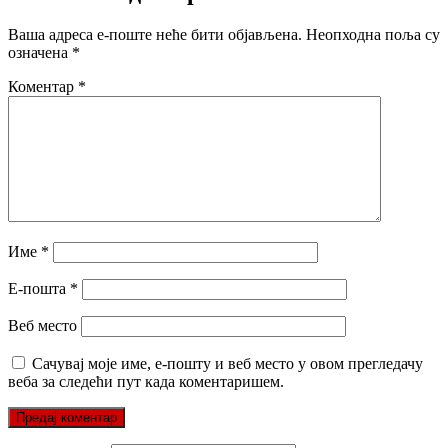
Ваша адреса е-поште неће бити објављена.
Неопходна поља су
означена
*
Коментар
*
Име
*
Е-пошта
*
Веб место
Сачувај моје име, е-пошту и веб место у овом прегледачу
веба за следећи пут када коментаришем.