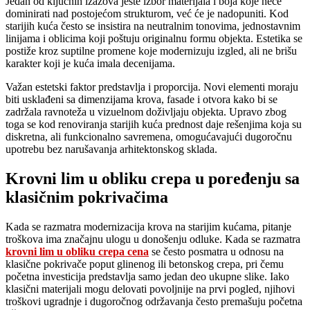
Jedan od ključnih izazova jeste izbor materijala i boja koje neće
dominirati nad postojećom strukturom, već će je nadopuniti. Kod
starijih kuća često se insistira na neutralnim tonovima, jednostavnim
linijama i oblicima koji poštuju originalnu formu objekta. Estetika se
postiže kroz suptilne promene koje modernizuju izgled, ali ne brišu
karakter koji je kuća imala decenijama.
Važan estetski faktor predstavlja i proporcija. Novi elementi moraju
biti usklađeni sa dimenzijama krova, fasade i otvora kako bi se
zadržala ravnoteža u vizuelnom doživljaju objekta. Upravo zbog
toga se kod renoviranja starijih kuća prednost daje rešenjima koja su
diskretna, ali funkcionalno savremena, omogućavajući dugoročnu
upotrebu bez narušavanja arhitektonskog sklada.
Krovni lim u obliku crepa u poređenju sa
klasičnim pokrivačima
Kada se razmatra modernizacija krova na starijim kućama, pitanje
troškova ima značajnu ulogu u donošenju odluke. Kada se razmatra
krovni lim u obliku crepa cena
se često posmatra u odnosu na
klasične pokrivače poput glinenog ili betonskog crepa, pri čemu
početna investicija predstavlja samo jedan deo ukupne slike. Iako
klasični materijali mogu delovati povoljnije na prvi pogled, njihovi
troškovi ugradnje i dugoročnog održavanja često premašuju početna