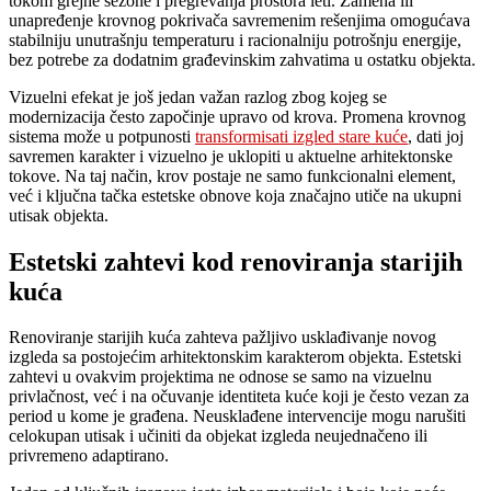
tokom grejne sezone i pregrevanja prostora leti. Zamena ili
unapređenje krovnog pokrivača savremenim rešenjima omogućava
stabilniju unutrašnju temperaturu i racionalniju potrošnju energije,
bez potrebe za dodatnim građevinskim zahvatima u ostatku objekta.
Vizuelni efekat je još jedan važan razlog zbog kojeg se
modernizacija često započinje upravo od krova. Promena krovnog
sistema može u potpunosti
transformisati izgled stare kuće
, dati joj
savremen karakter i vizuelno je uklopiti u aktuelne arhitektonske
tokove. Na taj način, krov postaje ne samo funkcionalni element,
već i ključna tačka estetske obnove koja značajno utiče na ukupni
utisak objekta.
Estetski zahtevi kod renoviranja starijih
kuća
Renoviranje starijih kuća zahteva pažljivo usklađivanje novog
izgleda sa postojećim arhitektonskim karakterom objekta. Estetski
zahtevi u ovakvim projektima ne odnose se samo na vizuelnu
privlačnost, već i na očuvanje identiteta kuće koji je često vezan za
period u kome je građena. Neusklađene intervencije mogu narušiti
celokupan utisak i učiniti da objekat izgleda neujednačeno ili
privremeno adaptirano.