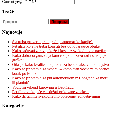
Current ye@r
*
Traži:
Претрага
за:
Najnovije
Šta treba proveriti pre ugradnje automatske kapije?
Pet alata koje ne treba koristiti bez odgovarajuće obuke
Kako sačuvati zdravlje kože i kose uz svakodnevne navike
Kako dobra organizacija kancelarije ubrzava rad i smanjuje
greške?
Otkrijte kako kvalitetna oprema za bebe olakšava roditeljstvo
Kako se pripremiti za svadbu – kompletan vodič za mladence
korak po korak
Kako se pripremiti za put automobilom iz Beograda ka moru
ili planini?
Vodič za vikend kupovinu u Beogradu
Pet filmova koji će vas držati prikovane za ekran
Kako da učinite svakodnevno oblačenje jednostavnijim
Kategorije