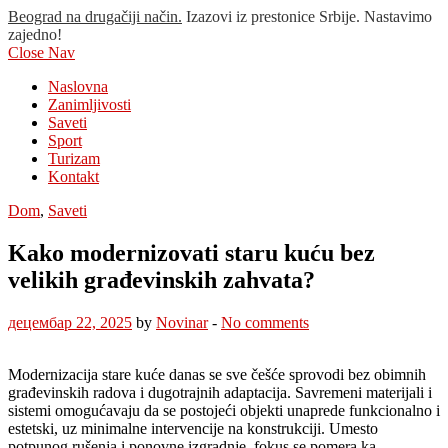
Beograd na drugačiji način.
Izazovi iz prestonice Srbije. Nastavimo
zajedno!
Close Nav
Naslovna
Zanimljivosti
Saveti
Sport
Turizam
Kontakt
Dom
,
Saveti
Kako modernizovati staru kuću bez
velikih građevinskih zahvata?
децембар 22, 2025
by
Novinar
-
No comments
Modernizacija stare kuće danas se sve češće sprovodi bez obimnih
građevinskih radova i dugotrajnih adaptacija. Savremeni materijali i
sistemi omogućavaju da se postojeći objekti unaprede funkcionalno i
estetski, uz minimalne intervencije na konstrukciji. Umesto
potpunog rušenja i ponovne izgradnje, fokus se pomera ka