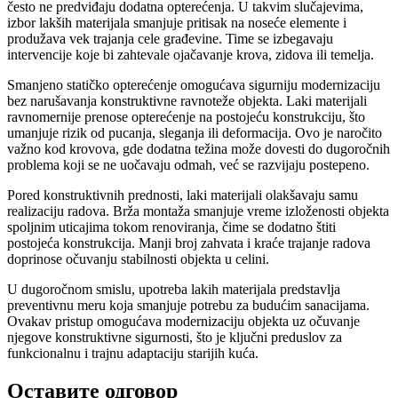
često ne predviđaju dodatna opterećenja. U takvim slučajevima,
izbor lakših materijala smanjuje pritisak na noseće elemente i
produžava vek trajanja cele građevine. Time se izbegavaju
intervencije koje bi zahtevale ojačavanje krova, zidova ili temelja.
Smanjeno statičko opterećenje omogućava sigurniju modernizaciju
bez narušavanja konstruktivne ravnoteže objekta. Laki materijali
ravnomernije prenose opterećenje na postojeću konstrukciju, što
umanjuje rizik od pucanja, sleganja ili deformacija. Ovo je naročito
važno kod krovova, gde dodatna težina može dovesti do dugoročnih
problema koji se ne uočavaju odmah, već se razvijaju postepeno.
Pored konstruktivnih prednosti, laki materijali olakšavaju samu
realizaciju radova. Brža montaža smanjuje vreme izloženosti objekta
spoljnim uticajima tokom renoviranja, čime se dodatno štiti
postojeća konstrukcija. Manji broj zahvata i kraće trajanje radova
doprinose očuvanju stabilnosti objekta u celini.
U dugoročnom smislu, upotreba lakih materijala predstavlja
preventivnu meru koja smanjuje potrebu za budućim sanacijama.
Ovakav pristup omogućava modernizaciju objekta uz očuvanje
njegove konstruktivne sigurnosti, što je ključni preduslov za
funkcionalnu i trajnu adaptaciju starijih kuća.
Оставите одговор