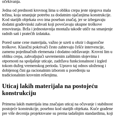
očekivanja.
Jedna od prednosti krovnog lima u obliku crepa jeste njegova mala
težina, koja smanjuje potrebu za dodatnim ojačanjima konstrukcije.
Kod starijih objekata ovo ima poseban značaj, jer se izbegavaju
dodatni građevinski zahvati koji povećavaju ukupne troškove
renoviranja. Brža i jednostavnija montaža takođe utiče na smanjenje
radnih sati i pratećih izdataka.
Pored same cene materijala, važno je uzeti u obzir i dugoročne
troškove. Klasični pokrivači često zahtevaju češće intervencije,
zamenu pojedinačnih elemenata i dodatno održavanje. Krovni lim u
obliku crepa, zahvaljujući savremenim zaštitnim slojevima i
otpornosti na spoljašnje uticaje, zadržava funkcionalnost i izgled
tokom dužeg vremenskog perioda. Upravo taj odnos uloženog i
dobijenog čini ga racionalnim izborom u poređenju sa
tradicionalnim krovnim rešenjima.
Uticaj lakih materijala na postojeću
konstrukciju
Primena lakih materijala ima značajan uticaj na očuvanje i stabilnost
postojeće konstrukcije, posebno kod starijih objekata. Kuće građene
pre više decenija projektovane su prema tadašnjim standardima, koji