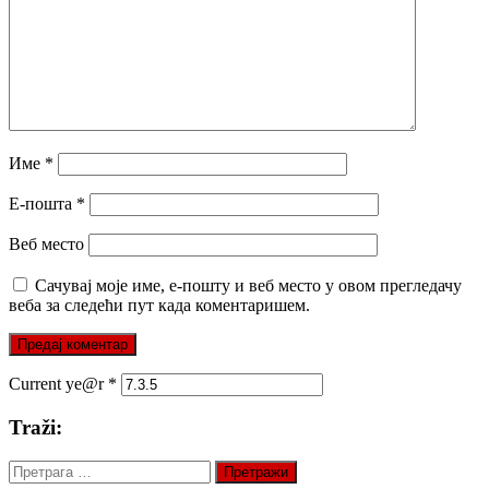
Име
*
Е-пошта
*
Веб место
Сачувај моје име, е-пошту и веб место у овом прегледачу
веба за следећи пут када коментаришем.
Current ye@r
*
Traži:
Претрага
за: