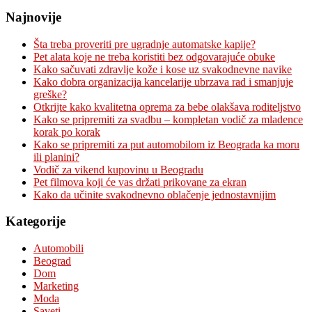
Najnovije
Šta treba proveriti pre ugradnje automatske kapije?
Pet alata koje ne treba koristiti bez odgovarajuće obuke
Kako sačuvati zdravlje kože i kose uz svakodnevne navike
Kako dobra organizacija kancelarije ubrzava rad i smanjuje
greške?
Otkrijte kako kvalitetna oprema za bebe olakšava roditeljstvo
Kako se pripremiti za svadbu – kompletan vodič za mladence
korak po korak
Kako se pripremiti za put automobilom iz Beograda ka moru
ili planini?
Vodič za vikend kupovinu u Beogradu
Pet filmova koji će vas držati prikovane za ekran
Kako da učinite svakodnevno oblačenje jednostavnijim
Kategorije
Automobili
Beograd
Dom
Marketing
Moda
Saveti