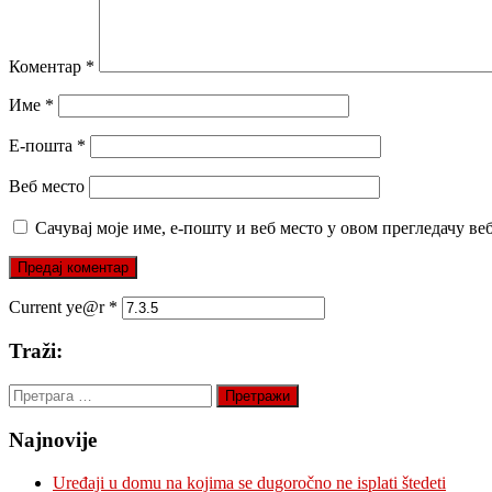
Коментар
*
Име
*
Е-пошта
*
Веб место
Сачувај моје име, е-пошту и веб место у овом прегледачу ве
Current ye@r
*
Traži:
Претрага
за:
Najnovije
Uređaji u domu na kojima se dugoročno ne isplati štedeti