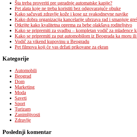
Šta treba proveriti pre ugradnje automatske kapije?
Pet alata koje ne treba koristiti bez odgovarajuće obuke
Kako sačuvati zdravlje kože i kose uz svakodnevne navike
Kako dobra organizacija kancelarije ubrzava rad i smanjuje gre
Otkrijte kako kvalitetna oprema za bebe olakšava roditeljstvo
Kako se pripremiti za svadbu – kompletan vodič za mladence 
Kako se pripremiti za put automobilom iz Beograda ka moru ili
Vodič za vikend kupovinu u Beogradu
Pet filmova koji će vas držati prikovane za ekran
Kategorije
Automobili
Beograd
Dom
Marketing
Moda
Saveti
Sport
Turizam
Zanimljivosti
Zdravlje
Poslednji komentar