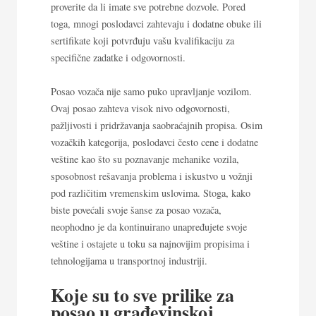
proverite da li imate sve potrebne dozvole. Pored
toga, mnogi poslodavci zahtevaju i dodatne obuke ili
sertifikate koji potvrđuju vašu kvalifikaciju za
specifične zadatke i odgovornosti.
Posao vozača nije samo puko upravljanje vozilom.
Ovaj posao zahteva visok nivo odgovornosti,
pažljivosti i pridržavanja saobraćajnih propisa. Osim
vozačkih kategorija, poslodavci često cene i dodatne
veštine kao što su poznavanje mehanike vozila,
sposobnost rešavanja problema i iskustvo u vožnji
pod različitim vremenskim uslovima. Stoga, kako
biste povećali svoje šanse za posao vozača,
neophodno je da kontinuirano unapređujete svoje
veštine i ostajete u toku sa najnovijim propisima i
tehnologijama u transportnoj industriji.
Koje su to sve prilike za
posao u građevinskoj