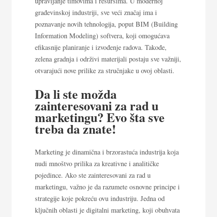
upravljanje timovima i resursima. U modernoj
građevinskoj industriji, sve veći značaj ima i
poznavanje novih tehnologija, poput BIM (Building
Information Modeling) softvera, koji omogućava
efikasnije planiranje i izvođenje radova. Takođe,
zelena gradnja i održivi materijali postaju sve važniji,
otvarajući nove prilike za stručnjake u ovoj oblasti.
Da li ste možda
zainteresovani za rad u
marketingu? Evo šta sve
treba da znate!
Marketing je dinamična i brzorastuća industrija koja
nudi mnoštvo prilika za kreativne i analitičke
pojedince. Ako ste zainteresovani za rad u
marketingu, važno je da razumete osnovne principe i
strategije koje pokreću ovu industriju. Jedna od
ključnih oblasti je digitalni marketing, koji obuhvata