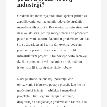
industriji?
Građevinska industrija nudi širok spektar prilika za
zapošljavanje, od manuelnih radova do stručnih i
menadžerskih pozicija. Bez obzira na vašu stručnost
ili nivo iskustva, postoji mnogo načina da pronađete
posao u ovom sektoru. Radnici u građevinarstvu, kao
što su zidari, tesari i armirači, uvek su potrebni,
posebno u periodima kada se realizuju veliki
infrastrukturni projekti. Ove pozicije često zahtevaju
fizičku spremnost i veštine koje se stiču radnim
iskustvom ili kroz stručne škole i obuke.
S druge strane, za one koji poseduju više
obrazovanja i iskustva, postoje pozicije kao što su
građevinski inženjeri, arhitekte i menadžeri
projekata. Ove uloge uključuju planiranje,
dizajniranje i nadgledanje građevinskih radova, kao i