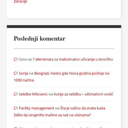
Zdravlje
Poslednji komentar
Sasa
на
7 elemenata za maksimalno uživanje u dvorištu
Sonja
на
Beograd, mesto gde Nova godina počinje na
1000 načina
Selidbe Milosevic
на
Kutije za selidbu – ultimativni vodič
Facility management
на
Šta je važno da znate kada
želite da iznajmite mašine za rad na visinama?