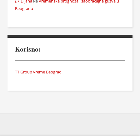
Dijana
на
Vremenska prognoza i saobraćajna gužva u
Beogradu
Korisno:
TT Group vreme Beograd