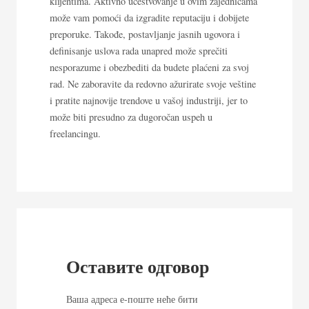
klijentima. Aktivno učestvovanje u ovim zajednicama
može vam pomoći da izgradite reputaciju i dobijete
preporuke. Takođe, postavljanje jasnih ugovora i
definisanje uslova rada unapred može sprečiti
nesporazume i obezbediti da budete plaćeni za svoj
rad. Ne zaboravite da redovno ažurirate svoje veštine
i pratite najnovije trendove u vašoj industriji, jer to
može biti presudno za dugoročan uspeh u
freelancingu.
Оставите одговор
Ваша адреса е-поште неће бити