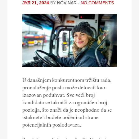
ЈУЛ 21, 2024
BY
NOVINAR
-
NO COMMENTS
U današnjem konkurentnom tržištu rada,
pronalaženje posla može delovati kao
izazovan poduhvat. Sve veći broj
kandidata se takmiči za ograničen broj
pozicija, što znači da je neophodno da se
istaknete i budete uočeni od strane
potencijalnih poslodavaca.