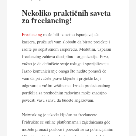
Nekoliko praktičnih saveta
za freelancing!
Freelancing
može biti izuzetno ispunjavajuća
karijera, pružajući vam slobodu da birate projekte i
radite po sopstvenom rasporedu. Međutim, uspešan
freelancing zahteva disciplinu i organizaciju. Prvo,
važno je da definišete svoje usluge i specijalizaciju.
Jasno komuniciranje onoga što nudite pomoći će
vam da privučete prave klijente i projekte koji
odgovaraju vašim veštinama. Izrada profesionalnog
portfolija sa prethodnim radovima može značajno
povećati vašu šansu da budete angažovani.
Networking je takođe ključan za freelancere.
Pridružite se online platformama i zajednicama gde
možete pronaći poslove i povezati se sa potencijalnim