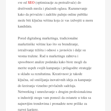
sve od
SEO
(optimizacije za pretraživače) do
društvenih mreža i plaćenih oglasa. Razumevanje
kako da privučete i zadržite pažnju online publike
može biti ključna veština koja će vas izdvojiti u moru
kandidata.
Pored digitalnog marketinga, tradicionalne
marketinške veštine kao što su brendiranje,
istraživanje tržišta i odnosi s javnošću i dalje su
veoma tražene. Rad u marketingu zahteva i
sposobnost analize podataka kako biste mogli da
merite uspeh svojih kampanja i prilagodite strategije
u skladu sa rezultatima. Kreativnost je takođe
ključna, od smišljanja inovativnih ideja za kampanje
do kreiranja vizuelno privlačnih sadržaja.
Networking i umrežavanje s drugim profesionalcima
u industriji mogu vam pomoći da ostanete u toku sa
najnovijim trendovima i pronađete nove prilike za
razvoj karijere.