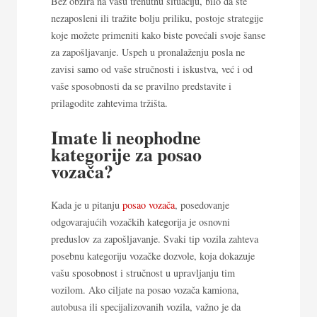
Bez obzira na vašu trenutnu situaciju, bilo da ste
nezaposleni ili tražite bolju priliku, postoje strategije
koje možete primeniti kako biste povećali svoje šanse
za zapošljavanje. Uspeh u pronalaženju posla ne
zavisi samo od vaše stručnosti i iskustva, već i od
vaše sposobnosti da se pravilno predstavite i
prilagodite zahtevima tržišta.
Imate li neophodne
kategorije za posao
vozača?
Kada je u pitanju
posao vozača
, posedovanje
odgovarajućih vozačkih kategorija je osnovni
preduslov za zapošljavanje. Svaki tip vozila zahteva
posebnu kategoriju vozačke dozvole, koja dokazuje
vašu sposobnost i stručnost u upravljanju tim
vozilom. Ako ciljate na posao vozača kamiona,
autobusa ili specijalizovanih vozila, važno je da