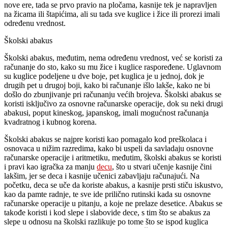
nove ere, tada se prvo pravio na pločama, kasnije tek je napravljen
na žicama ili štapićima, ali su tada sve kuglice i žice ili prorezi imali
određenu vrednost.
Školski abakus
Školski abakus, međutim, nema određenu vrednost, već se koristi za
računanje do sto, kako su mu žice i kuglice raspoređene. Uglavnom
su kuglice podeljene u dve boje, pet kuglica je u jednoj, dok je
drugih pet u drugoj boji, kako bi računanje išlo lakše, kako ne bi
došlo do zbunjivanje pri računanju većih brojeva. Školski abakus se
koristi isključivo za osnovne računarske operacije, dok su neki drugi
abakusi, poput kineskog, japanskog, imali mogućnost računanja
kvadratnog i kubnog korena.
Školski abakus se najpre koristi kao pomagalo kod preškolaca i
osnovaca u nižim razredima, kako bi uspeli da savladaju osnovne
računarske operacije i aritmetiku, međutim, školski abakus se koristi
i pravi kao igračka za manju
decu
, što u stvari učenje kasnije čini
lakšim, jer se deca i kasnije učenici zabavljaju računajući. Na
početku, deca se uče da koriste abakus, a kasnije prsti stiču iskustvo,
kao da pamte radnje, te sve ide prilično rutinski kada su osnovne
računarske operacije u pitanju, a koje ne prelaze desetice. Abakus se
takođe koristi i kod slepe i slabovide dece, s tim što se abakus za
slepe u odnosu na školski razlikuje po tome što se ispod kuglica