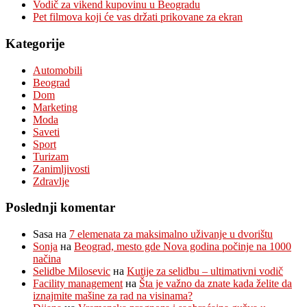
Vodič za vikend kupovinu u Beogradu
Pet filmova koji će vas držati prikovane za ekran
Kategorije
Automobili
Beograd
Dom
Marketing
Moda
Saveti
Sport
Turizam
Zanimljivosti
Zdravlje
Poslednji komentar
Sasa
на
7 elemenata za maksimalno uživanje u dvorištu
Sonja
на
Beograd, mesto gde Nova godina počinje na 1000
načina
Selidbe Milosevic
на
Kutije za selidbu – ultimativni vodič
Facility management
на
Šta je važno da znate kada želite da
iznajmite mašine za rad na visinama?