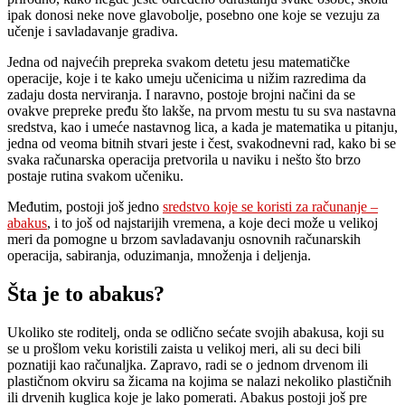
ipak donosi neke nove glavobolje, posebno one koje se vezuju za
učenje i savladavanje gradiva.
Jedna od najvećih prepreka svakom detetu jesu matematičke
operacije, koje i te kako umeju učenicima u nižim razredima da
zadaju dosta nerviranja. I naravno, postoje brojni načini da se
ovakve prepreke pređu što lakše, na prvom mestu tu su sva nastavna
sredstva, kao i umeće nastavnog lica, a kada je matematika u pitanju,
jedna od veoma bitnih stvari jeste i čest, svakodnevni rad, kako bi se
svaka računarska operacija pretvorila u naviku i nešto što brzo
postaje rutina svakom učeniku.
Međutim, postoji još jedno
sredstvo koje se koristi za računanje –
abakus
, i to još od najstarijih vremena, a koje deci može u velikoj
meri da pomogne u brzom savladavanju osnovnih računarskih
operacija, sabiranja, oduzimanja, množenja i deljenja.
Šta je to abakus?
Ukoliko ste roditelj, onda se odlično sećate svojih abakusa, koji su
se u prošlom veku koristili zaista u velikoj meri, ali su deci bili
poznatiji kao računaljka. Zapravo, radi se o jednom drvenom ili
plastičnom okviru sa žicama na kojima se nalazi nekoliko plastičnih
ili drvenih kuglica koje je lako pomerati. Abakus postoji još pre