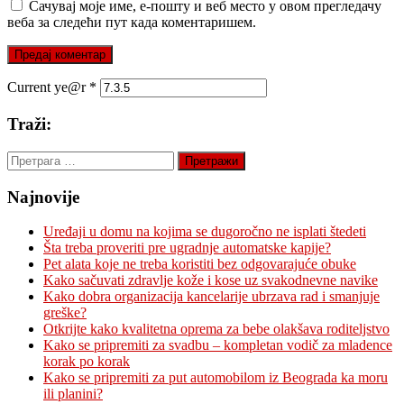
Сачувај моје име, е-пошту и веб место у овом прегледачу
веба за следећи пут када коментаришем.
Current ye@r
*
Traži:
Претрага
за:
Najnovije
Uređaji u domu na kojima se dugoročno ne isplati štedeti
Šta treba proveriti pre ugradnje automatske kapije?
Pet alata koje ne treba koristiti bez odgovarajuće obuke
Kako sačuvati zdravlje kože i kose uz svakodnevne navike
Kako dobra organizacija kancelarije ubrzava rad i smanjuje
greške?
Otkrijte kako kvalitetna oprema za bebe olakšava roditeljstvo
Kako se pripremiti za svadbu – kompletan vodič za mladence
korak po korak
Kako se pripremiti za put automobilom iz Beograda ka moru
ili planini?