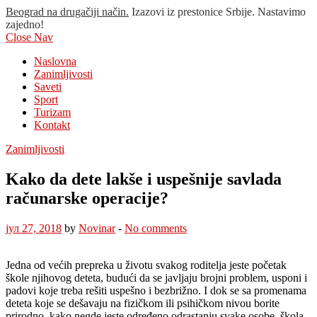
Beograd na drugačiji način.
Izazovi iz prestonice Srbije. Nastavimo
zajedno!
Close Nav
Naslovna
Zanimljivosti
Saveti
Sport
Turizam
Kontakt
Zanimljivosti
Kako da dete lakše i uspešnije savlada
računarske operacije?
јул 27, 2018
by
Novinar
-
No comments
Jedna od većih prepreka u životu svakog roditelja jeste početak
škole njihovog deteta, budući da se javljaju brojni problem, usponi i
padovi koje treba rešiti uspešno i bezbrižno. I dok se sa promenama
deteta koje se dešavaju na fizičkom ili psihičkom nivou borite
prirodno, kako negde jeste određeno odrastanju svake osobe, škola