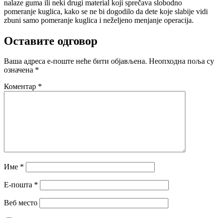
nalaze guma ili neki drugi material koji sprečava slobodno
pomeranje kuglica, kako se ne bi dogodilo da dete koje slabije vidi
zbuni samo pomeranje kuglica i neželjeno menjanje operacija.
Оставите одговор
Ваша адреса е-поште неће бити објављена.
Неопходна поља су
означена
*
Коментар
*
Име
*
Е-пошта
*
Веб место