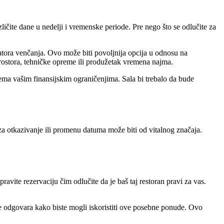
zličite dane u nedelji i vremenske periode. Pre nego što se odlučite za
izatora venčanja. Ovo može biti povoljnija opcija u odnosu na
rostora, tehničke opreme ili produžetak vremena najma.
rema vašim finansijskim ograničenjima. Sala bi trebalo da bude
 za otkazivanje ili promenu datuma može biti od vitalnog značaja.
ravite rezervaciju čim odlučite da je baš taj restoran pravi za vas.
e odgovara kako biste mogli iskoristiti ove posebne ponude. Ovo