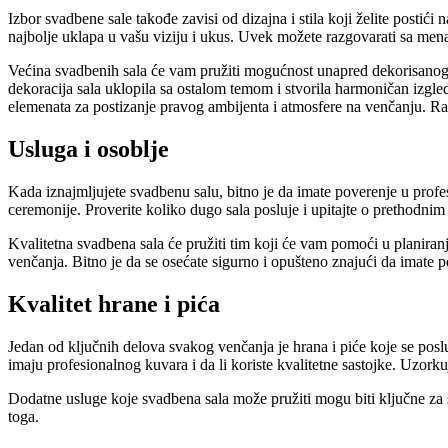
Izbor svadbene sale takođe zavisi od dizajna i stila koji želite postići
najbolje uklapa u vašu viziju i ukus. Uvek možete razgovarati sa mena
Većina svadbenih sala će vam pružiti mogućnost unapred dekorisanog pr
dekoracija sala uklopila sa ostalom temom i stvorila harmoničan izgled
elemenata za postizanje pravog ambijenta i atmosfere na venčanju. Razmi
Usluga i osoblje
Kada iznajmljujete svadbenu salu, bitno je da imate poverenje u profe
ceremonije. Proverite koliko dugo sala posluje i upitajte o prethodnim
Kvalitetna svadbena sala će pružiti tim koji će vam pomoći u planiranj
venčanja. Bitno je da se osećate sigurno i opušteno znajući da imate p
Kvalitet hrane i pića
Jedan od ključnih delova svakog venčanja je hrana i piće koje se poslu
imaju profesionalnog kuvara i da li koriste kvalitetne sastojke. Uzorkujt
Dodatne usluge koje svadbena sala može pružiti mogu biti ključne za s
toga.