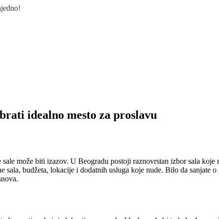
ajedno!
rati idealno mesto za proslavu
sale može biti izazov. U Beogradu postoji raznovrstan izbor sala koje nud
ne sala, budžeta, lokacije i dodatnih usluga koje nude. Bilo da sanjate 
 snova.