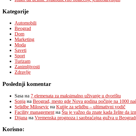
Kategorije
Automobili
Beograd
Dom
Marketing
Moda
Saveti
Sport
Turizam
Zanimljivosti
Zdravlje
Poslednji komentar
Sasa
на
7 elemenata za maksimalno uživanje u dvorištu
Sonja
на
Beograd, mesto gde Nova godina počinje na 1000 na
Selidbe Milosevic
на
Kutije za selidbu – ultimativni vodič
Facility management
на
Šta je važno da znate kada želite da i
Dijana
на
Vremenska prognoza i saobraćajna gužva u Beograd
Korisno: