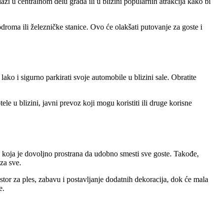
azi u centralnom delu grada ili u blizini popularnih atrakcija kako bi
odroma ili železničke stanice. Ovo će olakšati putovanje za goste i
ko i sigurno parkirati svoje automobile u blizini sale. Obratite
e u blizini, javni prevoz koji mogu koristiti ili druge korisne
u koja je dovoljno prostrana da udobno smesti sve goste. Takođe,
 za sve.
stor za ples, zabavu i postavljanje dodatnih dekoracija, dok će mala
e.