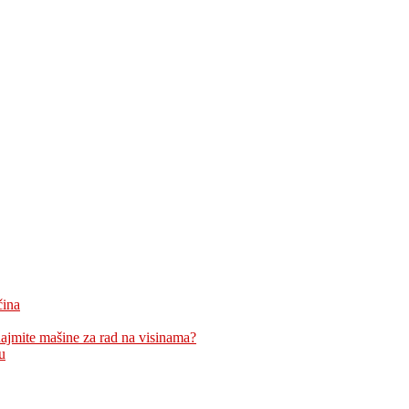
čina
znajmite mašine za rad na visinama?
u