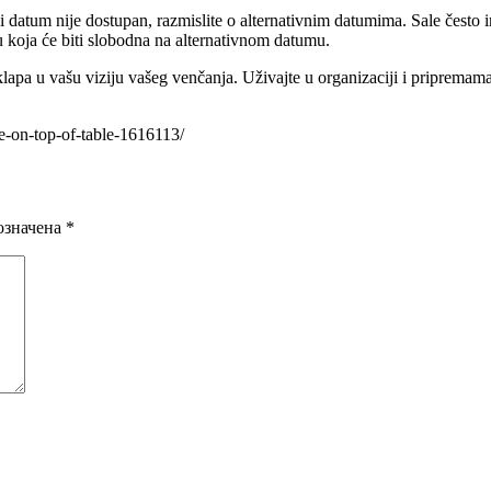
ni datum nije dostupan, razmislite o alternativnim datumima. Sale čest
u koja će biti slobodna na alternativnom datumu.
uklapa u vašu viziju vašeg venčanja. Uživajte u organizaciji i priprema
.
e-on-top-of-table-1616113/
означена
*