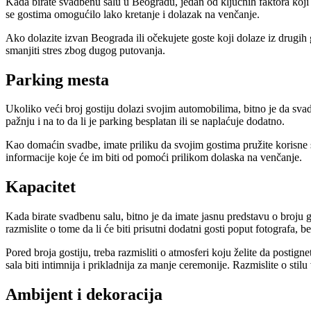
Kada birate svadbenu salu u Beogradu, jedan od ključnih faktora koji tr
se gostima omogućilo lako kretanje i dolazak na venčanje.
Ako dolazite izvan Beograda ili očekujete goste koji dolaze iz drugih g
smanjiti stres zbog dugog putovanja.
Parking mesta
Ukoliko veći broj gostiju dolazi svojim automobilima, bitno je da svad
pažnju i na to da li je parking besplatan ili se naplaćuje dodatno.
Kao domaćin svadbe, imate priliku da svojim gostima pružite korisne sa
informacije koje će im biti od pomoći prilikom dolaska na venčanje.
Kapacitet
Kada birate svadbenu salu, bitno je da imate jasnu predstavu o broju
razmislite o tome da li će biti prisutni dodatni gosti poput fotografa,
Pored broja gostiju, treba razmisliti o atmosferi koju želite da postig
sala biti intimnija i prikladnija za manje ceremonije. Razmislite o stil
Ambijent i dekoracija