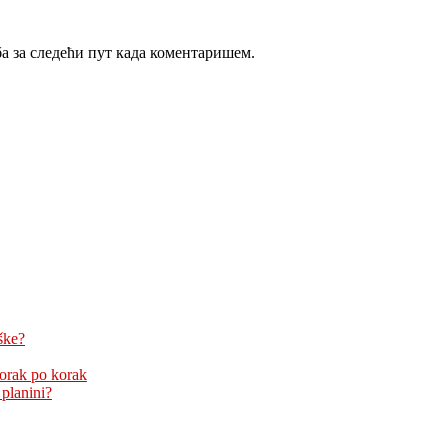
ба за следећи пут када коментаришем.
ške?
korak po korak
 planini?