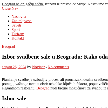
Beograd na drugačiji način.
Izazovi iz prestonice Srbije. Nastavimo z
Close Nav
Naslovna
Zanimljivosti
Saveti
Sport
Turizam
Kontakt
Beograd
Izbor svadbene sale u Beogradu: Kako odab
април 26, 2024
by
Novinar
-
No comments
Planiranje svadbe je uzbudljiv proces, ali pronalazak idealne svadbene 
potragu, važno je uzeti u obzir nekoliko ključnih faktora, poput veliči
elegantnom restoranu,
Beograd
nudi brojne mogućnosti za svadbu iz
Izbor sale