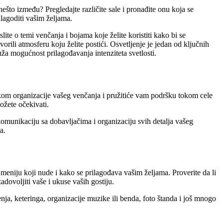
nešto između? Pregledajte različite sale i pronađite onu koja se
lagoditi vašim željama.
te o temi venčanja i bojama koje želite koristiti kako bi se
rili atmosferu koju želite postići. Osvetljenje je jedan od ključnih
ruža mogućnost prilagođavanja intenziteta svetlosti.
tokom organizacije vašeg venčanja i pružitiće vam podršku tokom cele
ožete očekivati.
 komunikaciju sa dobavljačima i organizaciju svih detalja vašeg
a.
 meniju koji nude i kako se prilagođava vašim željama. Proverite da li
zadovoljiti vaše i ukuse vaših gostiju.
ja, keteringa, organizacije muzike ili benda, foto štanda i još mnogo