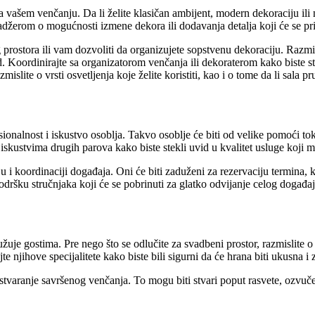
 na vašem venčanju. Da li želite klasičan ambijent, modern dekoraciju ili 
džerom o mogućnosti izmene dekora ili dodavanja detalja koji će se pri
ostora ili vam dozvoliti da organizujete sopstvenu dekoraciju. Razmisli
. Koordinirajte sa organizatorom venčanja ili dekoraterom kako biste stvo
slite o vrsti osvetljenja koje želite koristiti, kao i o tome da li sala p
sionalnost i iskustvo osoblja. Takvo osoblje će biti od velike pomoći 
 iskustvima drugih parova kako biste stekli uvid u kvalitet usluge koji m
u i koordinaciji događaja. Oni će biti zaduženi za rezervaciju termina,
odršku stručnjaka koji će se pobrinuti za glatko odvijanje celog događaj
žuje gostima. Pre nego što se odlučite za svadbeni prostor, razmislite o
e njihove specijalitete kako biste bili sigurni da će hrana biti ukusna i 
tvaranje savršenog venčanja. To mogu biti stvari poput rasvete, ozvučen