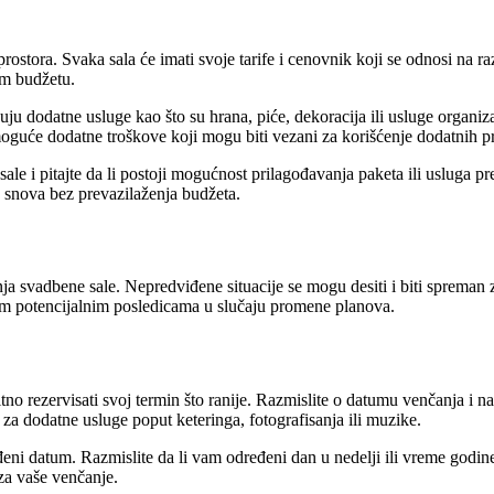
rostora. Svaka sala će imati svoje tarife i cenovnik koji se odnosi na ra
em budžetu.
učuju dodatne usluge kao što su hrana, piće, dekoracija ili usluge organ
moguće dodatne troškove koji mogu biti vezani za korišćenje dodatnih p
e i pitajte da li postoji mogućnost prilagođavanja paketa ili usluga p
 snova bez prevazilaženja budžeta.
nja svadbene sale. Nepredviđene situacije se mogu desiti i biti spreman
vim potencijalnim posledicama u slučaju promene planova.
no rezervisati svoj termin što ranije. Razmislite o datumu venčanja i nap
za dodatne usluge poput keteringa, fotografisanja ili muzike.
ni datum. Razmislite da li vam određeni dan u nedelji ili vreme godin
 za vaše venčanje.