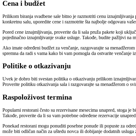
Cena i budžet
Prilikom biranja svadbene sale bitno je razmotriti cenu iznajmljivanja p
konkretnu salu, uporedite cene i razmotrite šta najbolje odgovara vaš
Pored cene iznajmljivanja, proverite da li sala pruža pakete koji uklj
pojedinačno iznajmljivanje svake usluge. Takođe, budite pažljivi na 
Ako imate određeni budžet za venčanje, razgovarajte sa menadžerom sal
spremna da radi s vama kako bi vam pomogla da ostvarite venčanje iz
Politike o otkazivanju
Uvek je dobro biti svestan politika o otkazivanju prilikom iznajmljiva
Proverite politiku otkazivanja sala i razgovarajte sa menadžerom o s
Raspoloživost termina
Popularni restorani često su rezervisane mesecima unapred, stoga je bit
Takođe, proverite da li su vam potrebne određene rezervacije unapred 
Ponekad restorani mogu ponuditi posebne ponude ili popuste za određe
može biti odličan način za uštedu novca ili dobijanje dodatnih usluga