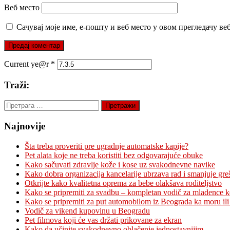
Веб место
Сачувај моје име, е-пошту и веб место у овом прегледачу ве
Current ye@r
*
Traži:
Претрага
за:
Najnovije
Šta treba proveriti pre ugradnje automatske kapije?
Pet alata koje ne treba koristiti bez odgovarajuće obuke
Kako sačuvati zdravlje kože i kose uz svakodnevne navike
Kako dobra organizacija kancelarije ubrzava rad i smanjuje gre
Otkrijte kako kvalitetna oprema za bebe olakšava roditeljstvo
Kako se pripremiti za svadbu – kompletan vodič za mladence 
Kako se pripremiti za put automobilom iz Beograda ka moru ili
Vodič za vikend kupovinu u Beogradu
Pet filmova koji će vas držati prikovane za ekran
Kako da učinite svakodnevno oblačenje jednostavnijim