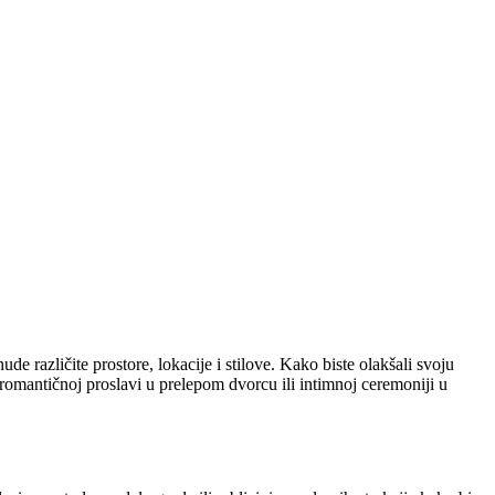
e različite prostore, lokacije i stilove. Kako biste olakšali svoju
o romantičnoj proslavi u prelepom dvorcu ili intimnoj ceremoniji u