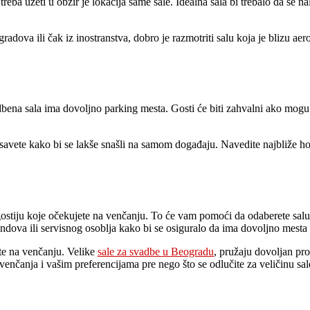
eba uzeti u obzir je lokacija same sale. Idealna sala bi trebalo da se nal
radova ili čak iz inostranstva, dobro je razmotriti salu koja je blizu aer
bena sala ima dovoljno parking mesta. Gosti će biti zahvalni ako mogu la
vete kako bi se lakše snašli na samom događaju. Navedite najbliže hotel
 gostiju koje očekujete na venčanju. To će vam pomoći da odaberete sal
 bendova ili servisnog osoblja kako bi se osiguralo da ima dovoljno mesta
nete na venčanju. Velike
sale za svadbe u Beogradu
, pružaju dovoljan pro
u venčanja i vašim preferencijama pre nego što se odlučite za veličinu sal