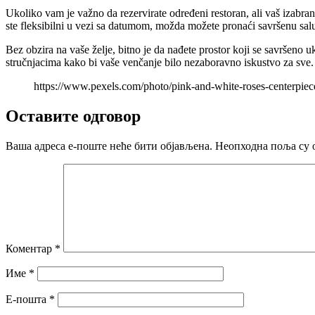
Ukoliko vam je važno da rezervirate određeni restoran, ali vaš izabra
ste fleksibilni u vezi sa datumom, možda možete pronaći savršenu sal
Bez obzira na vaše želje, bitno je da nađete prostor koji se savršeno 
stručnjacima kako bi vaše venčanje bilo nezaboravno iskustvo za sve
https://www.pexels.com/photo/pink-and-white-roses-centerpiec
Оставите одговор
Ваша адреса е-поште неће бити објављена.
Неопходна поља су 
Коментар
*
Име
*
Е-пошта
*