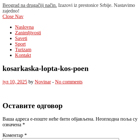
Beograd na drugačiji način.
Izazovi iz prestonice Srbije. Nastavimo
zajedno!
Close Nav
Naslovna
Zanimljivosti
Saveti
Sport
Turizam
Kontakt
kosarkaska-lopta-kos-poen
јул 10, 2025
by
Novinar
-
No comments
Оставите одговор
Ваша адреса е-поште неће бити објављена.
Неопходна поља су
означена
*
Коментар
*