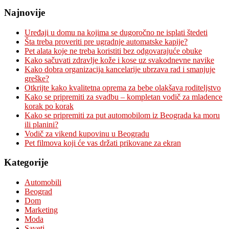
Najnovije
Uređaji u domu na kojima se dugoročno ne isplati štedeti
Šta treba proveriti pre ugradnje automatske kapije?
Pet alata koje ne treba koristiti bez odgovarajuće obuke
Kako sačuvati zdravlje kože i kose uz svakodnevne navike
Kako dobra organizacija kancelarije ubrzava rad i smanjuje
greške?
Otkrijte kako kvalitetna oprema za bebe olakšava roditeljstvo
Kako se pripremiti za svadbu – kompletan vodič za mladence
korak po korak
Kako se pripremiti za put automobilom iz Beograda ka moru
ili planini?
Vodič za vikend kupovinu u Beogradu
Pet filmova koji će vas držati prikovane za ekran
Kategorije
Automobili
Beograd
Dom
Marketing
Moda
Saveti