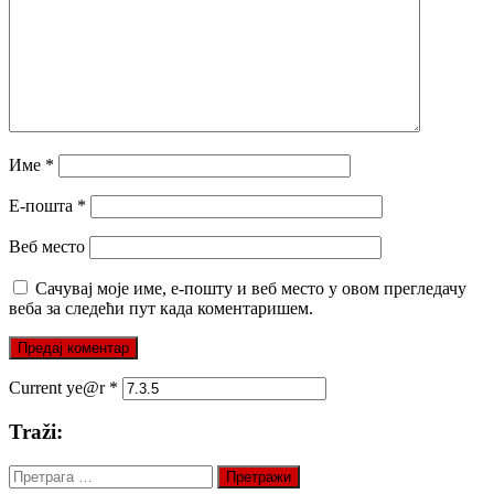
Име
*
Е-пошта
*
Веб место
Сачувај моје име, е-пошту и веб место у овом прегледачу
веба за следећи пут када коментаришем.
Current ye@r
*
Traži:
Претрага
за: