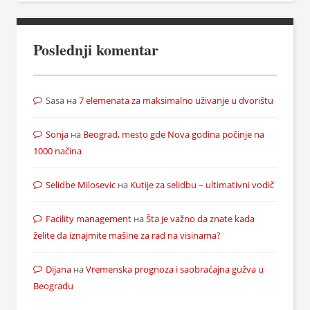
Poslednji komentar
Sasa
на
7 elemenata za maksimalno uživanje u dvorištu
Sonja
на
Beograd, mesto gde Nova godina počinje na
1000 načina
Selidbe Milosevic
на
Kutije za selidbu – ultimativni vodič
Facility management
на
Šta je važno da znate kada
želite da iznajmite mašine za rad na visinama?
Dijana
на
Vremenska prognoza i saobraćajna gužva u
Beogradu