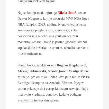
u najjačim svetskim ligama.
Nikola Jokić
Najistaknutiji među njima je
, centar
Denver Nuggetsa, koji je trostruki MVP NBA lige i
NBA šampion 2023. godine. Njegova jedinstvena
kombinacija pregleda igre, asistencija, šuta i
pozicioniranja redefinisala je ulogu centra u
modernoj košarci. Jokić je postao globalni simbol
srpske škole košarke – skroman, tehnički savršen i
timski orijentisan.
Bogdan Bogdanović,
Pored Jokića, istakli su se i
Aleksej Pokuševski, Nikola Jović i Vasilije Micić
.
Micić je, pre odlaska u NBA, dva puta bio MVP F4
Evrolige i šampion sa Anadolu Efesom. Njegov
uspon pokazuje da i evropski sistem razvoja i dalje
ima svoju vrednost, pogotovo kada je podržan
kvalitetnim trenerskim radom.