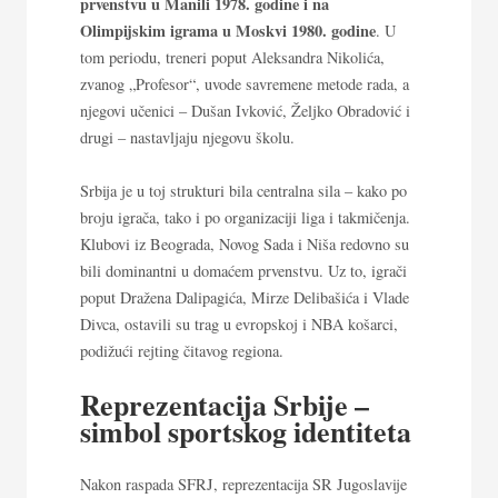
prvenstvu u Manili 1978. godine i na
Olimpijskim igrama u Moskvi 1980. godine
. U
tom periodu, treneri poput Aleksandra Nikolića,
zvanog „Profesor“, uvode savremene metode rada, a
njegovi učenici – Dušan Ivković, Željko Obradović i
drugi – nastavljaju njegovu školu.
Srbija je u toj strukturi bila centralna sila – kako po
broju igrača, tako i po organizaciji liga i takmičenja.
Klubovi iz Beograda, Novog Sada i Niša redovno su
bili dominantni u domaćem prvenstvu. Uz to, igrači
poput Dražena Dalipagića, Mirze Delibašića i Vlade
Divca, ostavili su trag u evropskoj i NBA košarci,
podižući rejting čitavog regiona.
Reprezentacija Srbije –
simbol sportskog identiteta
Nakon raspada SFRJ, reprezentacija SR Jugoslavije