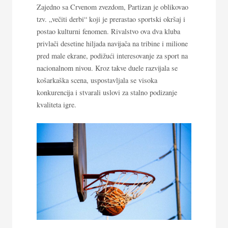
Zajedno sa Crvenom zvezdom, Partizan je oblikovao
tzv. „večiti derbi“ koji je prerastao sportski okršaj i
postao kulturni fenomen. Rivalstvo ova dva kluba
privlači desetine hiljada navijača na tribine i milione
pred male ekrane, podižući interesovanje za sport na
nacionalnom nivou. Kroz takve duele razvijala se
košarkaška scena, uspostavljala se visoka
konkurencija i stvarali uslovi za stalno podizanje
kvaliteta igre.