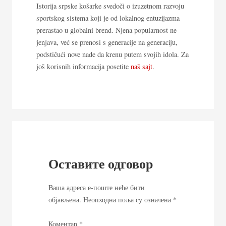
Istorija srpske košarke svedoči o izuzetnom razvoju
sportskog sistema koji je od lokalnog entuzijazma
prerastao u globalni brend. Njena popularnost ne
jenjava, već se prenosi s generacije na generaciju,
podstičući nove nade da krenu putem svojih idola. Za
još korisnih informacija posetite
naš sajt
.
Оставите одговор
Ваша адреса е-поште неће бити
објављена.
Неопходна поља су означена
*
Коментар
*