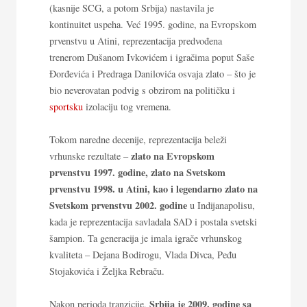
(kasnije SCG, a potom Srbija) nastavila je
kontinuitet uspeha. Već 1995. godine, na Evropskom
prvenstvu u Atini, reprezentacija predvođena
trenerom Dušanom Ivkovićem i igračima poput Saše
Đorđevića i Predraga Danilovića osvaja zlato – što je
bio neverovatan podvig s obzirom na političku i
sportsku
izolaciju tog vremena.
Tokom naredne decenije, reprezentacija beleži
zlato na Evropskom
vrhunske rezultate –
prvenstvu 1997. godine, zlato na Svetskom
prvenstvu 1998. u Atini, kao i legendarno zlato na
Svetskom prvenstvu 2002. godine
u Indijanapolisu,
kada je reprezentacija savladala SAD i postala svetski
šampion. Ta generacija je imala igrače vrhunskog
kvaliteta – Dejana Bodirogu, Vlada Divca, Peđu
Stojakovića i Željka Rebraču.
Srbija je 2009. godine sa
Nakon perioda tranzicije,