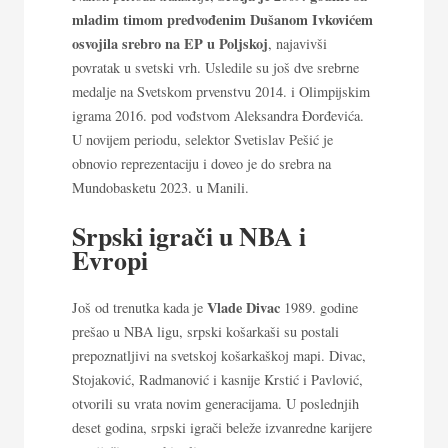
mladim timom predvođenim Dušanom Ivkovićem
osvojila srebro na EP u Poljskoj
, najavivši
povratak u svetski vrh. Usledile su još dve srebrne
medalje na Svetskom prvenstvu 2014. i Olimpijskim
igrama 2016. pod vođstvom Aleksandra Đorđevića.
U novijem periodu, selektor Svetislav Pešić je
obnovio reprezentaciju i doveo je do srebra na
Mundobasketu 2023. u Manili.
Srpski igrači u NBA i
Evropi
Vlade Divac
Još od trenutka kada je
1989. godine
prešao u NBA ligu, srpski košarkaši su postali
prepoznatljivi na svetskoj košarkaškoj mapi. Divac,
Stojaković, Radmanović i kasnije Krstić i Pavlović,
otvorili su vrata novim generacijama. U poslednjih
deset godina, srpski igrači beleže izvanredne karijere