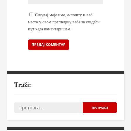
Сачувај моје име, е-пошту и веб
место у овом прегледачу веба за следећи
пут када коментаришем.
Traži: