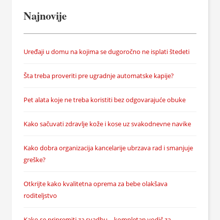
Najnovije
Uređaji u domu na kojima se dugoročno ne isplati štedeti
Šta treba proveriti pre ugradnje automatske kapije?
Pet alata koje ne treba koristiti bez odgovarajuće obuke
Kako sačuvati zdravlje kože i kose uz svakodnevne navike
Kako dobra organizacija kancelarije ubrzava rad i smanjuje
greške?
Otkrijte kako kvalitetna oprema za bebe olakšava
roditeljstvo
Kako se pripremiti za svadbu – kompletan vodič za