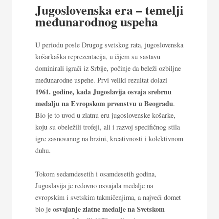
Jugoslovenska era – temelji
međunarodnog uspeha
U periodu posle Drugog svetskog rata, jugoslovenska
košarkaška reprezentacija, u čijem su sastavu
dominirali igrači iz Srbije, počinje da beleži ozbiljne
međunarodne uspehe. Prvi veliki rezultat dolazi
1961. godine, kada Jugoslavija osvaja srebrnu
medalju na Evropskom prvenstvu u Beogradu
.
Bio je to uvod u zlatnu eru jugoslovenske košarke,
koju su obeležili trofeji, ali i razvoj specifičnog stila
igre zasnovanog na brzini, kreativnosti i kolektivnom
duhu.
Tokom sedamdesetih i osamdesetih godina,
Jugoslavija je redovno osvajala medalje na
evropskim i svetskim takmičenjima, a najveći domet
osvajanje zlatne medalje na Svetskom
bio je