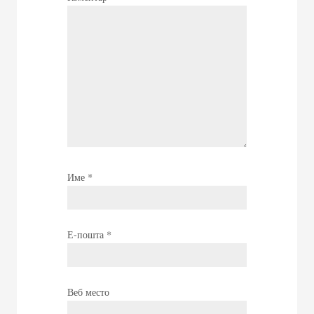
Име
*
Е-пошта
*
Веб место