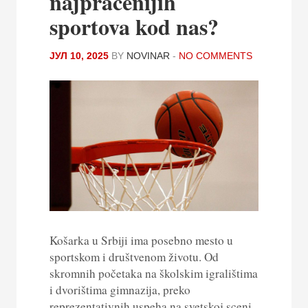
najpraćenijih
sportova kod nas?
ЈУЛ 10, 2025
BY
NOVINAR
-
NO COMMENTS
Košarka u Srbiji ima posebno mesto u
sportskom i društvenom životu. Od
skromnih početaka na školskim igralištima
i dvorištima gimnazija, preko
reprezentativnih uspeha na svetskoj sceni,