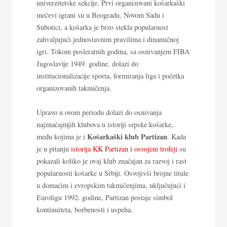
univerzitetske sekcije. Prvi organizovani košarkaški
mečevi igrani su u Beogradu, Novom Sadu i
Subotici, a košarka je brzo stekla popularnost
zahvaljujući jednostavnim pravilima i dinamičnoj
igri. Tokom posleratnih godina, sa osnivanjem FIBA
Jugoslavije 1949. godine, dolazi do
institucionalizacije sporta, formiranja liga i početka
organizovanih takmičenja.
Upravo u ovom periodu dolazi do osnivanja
najznačajnijih klubova u istoriji srpske košarke,
Košarkaški klub Partizan
među kojima je i
. Kada
je u pitanju
istorija KK Partizan i osvojeni trofeji
su
pokazali koliko je ovaj klub značajan za razvoj i rast
popularnosti košarke u Srbiji. Osvojivši brojne titule
u domaćim i evropskim takmičenjima, uključujući i
Euroligu 1992. godine, Partizan postaje simbol
kontinuiteta, borbenosti i uspeha.