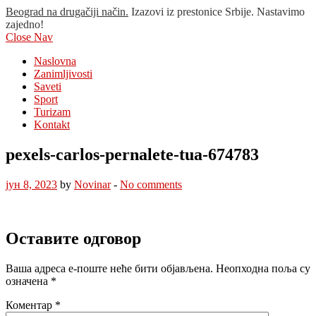
Beograd na drugačiji način.
Izazovi iz prestonice Srbije. Nastavimo
zajedno!
Close Nav
Naslovna
Zanimljivosti
Saveti
Sport
Turizam
Kontakt
pexels-carlos-pernalete-tua-674783
јун 8, 2023
by
Novinar
-
No comments
Оставите одговор
Ваша адреса е-поште неће бити објављена.
Неопходна поља су
означена
*
Коментар
*