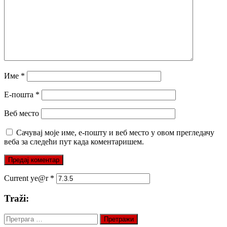
Име
*
Е-пошта
*
Веб место
Сачувај моје име, е-пошту и веб место у овом прегледачу
веба за следећи пут када коментаришем.
Current ye@r
*
Traži:
Претрага
за: