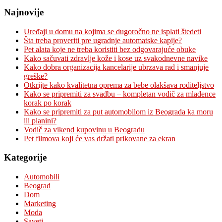
Najnovije
Uređaji u domu na kojima se dugoročno ne isplati štedeti
Šta treba proveriti pre ugradnje automatske kapije?
Pet alata koje ne treba koristiti bez odgovarajuće obuke
Kako sačuvati zdravlje kože i kose uz svakodnevne navike
Kako dobra organizacija kancelarije ubrzava rad i smanjuje
greške?
Otkrijte kako kvalitetna oprema za bebe olakšava roditeljstvo
Kako se pripremiti za svadbu – kompletan vodič za mladence
korak po korak
Kako se pripremiti za put automobilom iz Beograda ka moru
ili planini?
Vodič za vikend kupovinu u Beogradu
Pet filmova koji će vas držati prikovane za ekran
Kategorije
Automobili
Beograd
Dom
Marketing
Moda
Saveti