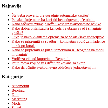
Najnovije
Šta treba proveriti pre ugradnje automatske kapije?
Pet alata koje ne treba koristiti bez odgovarajuće obuke
Kako sačuvati zdravlje kože i kose uz svakodnevne navike
Kako dobra organizacija kancelarije ubrzava rad i smanjuje
greške?
Otkrijte kako kvalitetna oprema za bebe olakšava roditeljstvo
Kako se pripremiti za svadbu – kompletan vodič za mladence
korak po korak
Kako se pripremiti za put automobilom iz Beograda ka moru
ili planini?
Vodič za vikend kupovinu u Beogradu
Pet filmova koji će vas držati prikovane za ekran
Kako da učinite svakodnevno oblačenje jednostavnijim
Kategorije
Automobili
Beograd
Dom
Marketing
Moda
Saveti