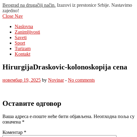
Beograd na drugačiji način.
Izazovi iz prestonice Srbije. Nastavimo
zajedno!
Close Nav
Naslovna
Zanimljivosti
Saveti
Sport
Turizam
Kontakt
HirurgijaDraskovic-kolonoskopija cena
новембар 19, 2025
by
Novinar
-
No comments
Оставите одговор
Ваша адреса е-поште неће бити објављена.
Неопходна поља су
означена
*
Коментар
*