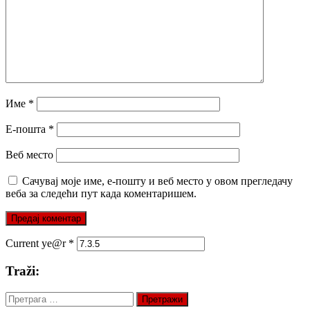
Име
*
Е-пошта
*
Веб место
Сачувај моје име, е-пошту и веб место у овом прегледачу
веба за следећи пут када коментаришем.
Current ye@r
*
Traži:
Претрага
за: