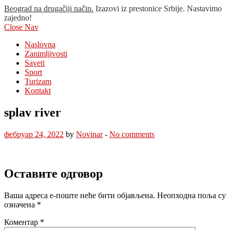
Beograd na drugačiji način.
Izazovi iz prestonice Srbije. Nastavimo
zajedno!
Close Nav
Naslovna
Zanimljivosti
Saveti
Sport
Turizam
Kontakt
splav river
фебруар 24, 2022
by
Novinar
-
No comments
Оставите одговор
Ваша адреса е-поште неће бити објављена.
Неопходна поља су
означена
*
Коментар
*