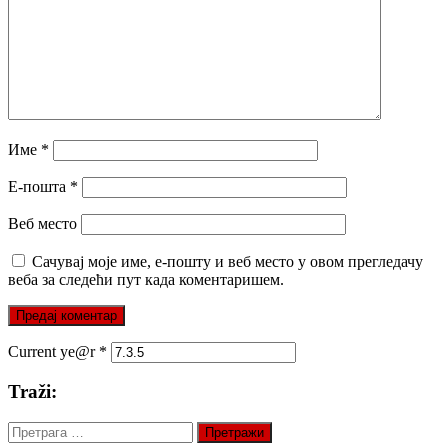
Име
*
Е-пошта
*
Веб место
Сачувај моје име, е-пошту и веб место у овом прегледачу
веба за следећи пут када коментаришем.
Current ye@r
*
Traži:
Претрага
за: