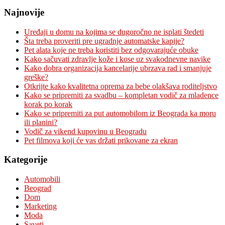
Najnovije
Uređaji u domu na kojima se dugoročno ne isplati štedeti
Šta treba proveriti pre ugradnje automatske kapije?
Pet alata koje ne treba koristiti bez odgovarajuće obuke
Kako sačuvati zdravlje kože i kose uz svakodnevne navike
Kako dobra organizacija kancelarije ubrzava rad i smanjuje
greške?
Otkrijte kako kvalitetna oprema za bebe olakšava roditeljstvo
Kako se pripremiti za svadbu – kompletan vodič za mladence
korak po korak
Kako se pripremiti za put automobilom iz Beograda ka moru
ili planini?
Vodič za vikend kupovinu u Beogradu
Pet filmova koji će vas držati prikovane za ekran
Kategorije
Automobili
Beograd
Dom
Marketing
Moda
Saveti