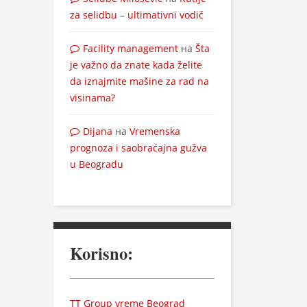
za selidbu – ultimativni vodič
Facility management
на
Šta
je važno da znate kada želite
da iznajmite mašine za rad na
visinama?
Dijana
на
Vremenska
prognoza i saobraćajna gužva
u Beogradu
Korisno:
TT Group vreme Beograd