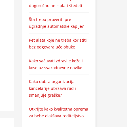
dugoročno ne isplati štedeti
Šta treba proveriti pre
ugradnje automatske kapije?
Pet alata koje ne treba koristiti
bez odgovarajuće obuke
Kako sačuvati zdravlje kože i
kose uz svakodnevne navike
Kako dobra organizacija
kancelarije ubrzava rad i
smanjuje greške?
Otkrijte kako kvalitetna oprema
za bebe olakšava roditeljstvo