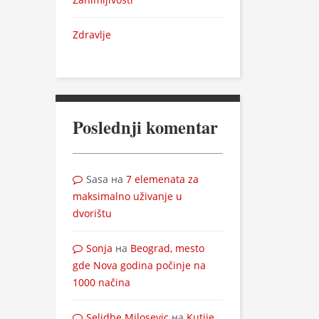
Zdravlje
Poslednji komentar
Sasa
на
7 elemenata za
maksimalno uživanje u
dvorištu
Sonja
на
Beograd, mesto
gde Nova godina počinje na
1000 načina
Selidbe Milosevic
на
Kutije