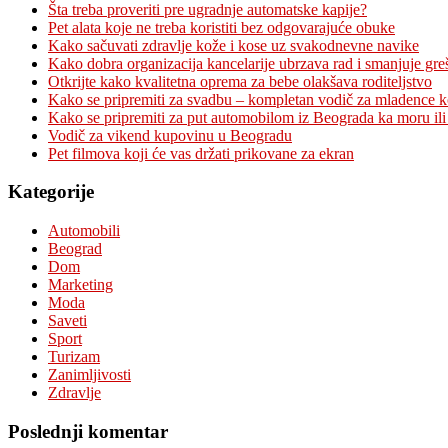
Šta treba proveriti pre ugradnje automatske kapije?
Pet alata koje ne treba koristiti bez odgovarajuće obuke
Kako sačuvati zdravlje kože i kose uz svakodnevne navike
Kako dobra organizacija kancelarije ubrzava rad i smanjuje gre
Otkrijte kako kvalitetna oprema za bebe olakšava roditeljstvo
Kako se pripremiti za svadbu – kompletan vodič za mladence 
Kako se pripremiti za put automobilom iz Beograda ka moru ili
Vodič za vikend kupovinu u Beogradu
Pet filmova koji će vas držati prikovane za ekran
Kategorije
Automobili
Beograd
Dom
Marketing
Moda
Saveti
Sport
Turizam
Zanimljivosti
Zdravlje
Poslednji komentar