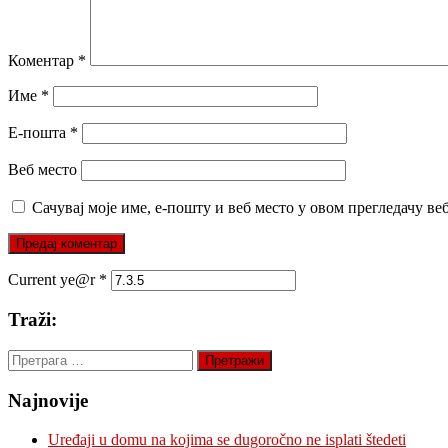
Коментар
*
Име
*
Е-пошта
*
Веб место
Сачувај моје име, е-пошту и веб место у овом прегледачу ве
Current ye@r
*
Traži:
Претрага
за:
Najnovije
Uređaji u domu na kojima se dugoročno ne isplati štedeti