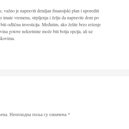
, važno je napraviti detaljan finansijski plan i uporediti
o imate vremena, strpljenja i želju da napravite dom po
iti odlična investicija. Međutim, ako želite brzo rešenje
ina gotove nekretnine može biti bolja opcija, ali uz
škovima.
ена.
Неопходна поља су означена
*