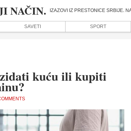
I NAČIN.
IZAZOVI IZ PRESTONICE SRBIJE. 
SAVETI
SPORT
 zidati kuću ili kupiti
ninu?
COMMENTS