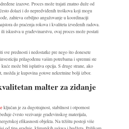
određene izazove. Proces može trajati znatno duže od
često dolazi i do nepredviđenih troškova koji mogu
kođe, zahteva ozbiljno angažovanje u koordinaciji
jstora do praćenja rokova i kvaliteta izvedenih radova.
li iskustva u građevinarstvu, ovaj proces može postati
ti sve prednosti i nedostatke pre nego što donesete
investiciju prilagođenu vašim potrebama i spremni ste
e kuće može biti isplativa opcija. S druge strane, ako
et, možda je kupovina gotove nekretnine bolji izbor.
valitetan malter za zidanje
je
ključan je za dugotrajnost, stabilnost i otpornost
beđuje čvrsto vezivanje građevinskog materijala,
ergetskoj efikasnosti objekta. Na tržištu postoji više
visi od tipa gradnje, klimatskih uslova i budžeta. Prilikom