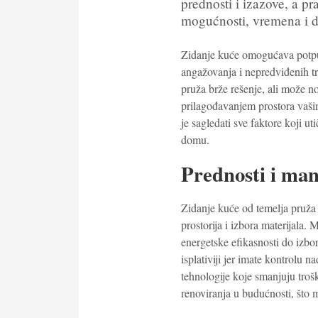
prednosti i izazove, a pra
mogućnosti, vremena i 
Zidanje kuće omogućava potpu
angažovanja i nepredviđenih t
pruža brže rešenje, ali može nos
prilagođavanjem prostora vaši
je sagledati sve faktore koji u
domu.
Prednosti i man
Zidanje kuće od temelja pruža
prostorija i izbora materijala.
energetske efikasnosti do izbo
isplativiji jer imate kontrolu 
tehnologije koje smanjuju tro
renoviranja u budućnosti, što 