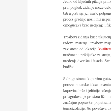
Jedno od ključnih pitanja pril
prvi pogled, zidanje može delo
biti isplativije jer imate potp
proces gradnje nosi i niz nepr
omogućava brže useljenje i fik
Troškovi zidanja kuće uključuj
radove, materijal, troškove ma
zavisnosti od lokacije,
kvalitet
uračunati i priključke za struj
uređenja dvorišta i fasade. Sv
budžet.
S druge strane, kupovina gotov
poreze, notarske takse i eventu
kupovina brže i jeftinije rešen
prilagođavanje prostora ličnim
značajne popravke, poput sanaci
termoizolacije, što povećava u