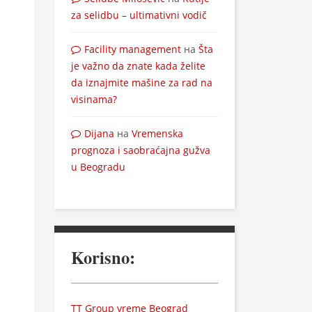
za selidbu – ultimativni vodič
Facility management
на
Šta
je važno da znate kada želite
da iznajmite mašine za rad na
visinama?
Dijana
на
Vremenska
prognoza i saobraćajna gužva
u Beogradu
Korisno:
TT Group vreme Beograd