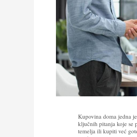
Kupovina doma jedna je 
ključnih pitanja koje se p
temelja ili kupiti već g