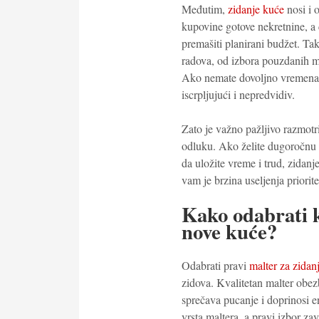
Međutim,
zidanje kuće
nosi i 
kupovine gotove nekretnine, a 
premašiti planirani budžet. Ta
radova, od izbora pouzdanih ma
Ako nemate dovoljno vremena i
iscrpljujući i nepredvidiv.
Zato je važno pažljivo razmotri
odluku. Ako želite dugoročnu 
da uložite vreme i trud, zidanj
vam je brzina useljenja priorit
Kako odabrati k
nove kuće?
Odabrati pravi
malter za zidan
zidova. Kvalitetan malter obez
sprečava pucanje i doprinosi en
vrsta maltera, a pravi izbor za