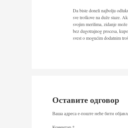
Da biste doneli najbolju odluku
sve troškove na duže staze. Ak
svojim merilima, zidanje može b
bez dugotrajnog procesa, kupov
svest o mogućim dodatnim tro
Оставите одговор
Ваша адреса е-поште неће бити објављ
Коментар
*