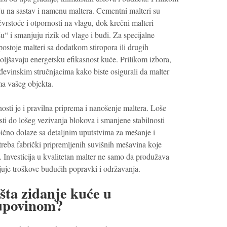
nju na sastav i namenu maltera. Cementni malteri su
vrstoće i otpornosti na vlagu, dok krečni malteri
 i smanjuju rizik od vlage i buđi. Za specijalne
postoje malteri sa dodatkom stiropora ili drugih
boljšavaju energetsku efikasnost kuće. Prilikom izbora,
ađevinskim stručnjacima kako biste osigurali da malter
a vašeg objekta.
osti je i pravilna priprema i nanošenje maltera. Loše
i do lošeg vezivanja blokova i smanjene stabilnosti
bično dolaze sa detaljnim uputstvima za mešanje i
reba fabrički pripremljenih suvišnih mešavina koje
. Investicija u kvalitetan malter ne samo da produžava
njuje troškove budućih popravki i održavanja.
ošta zidanje kuće u
upovinom?