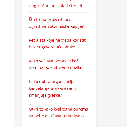
dugoročno ne isplati štedeti
Šta treba proveriti pre
ugradnje automatske kapije?
Pet alata koje ne treba koristiti
bez odgovarajuće obuke
Kako sačuvati zdravlje kože i
kose uz svakodnevne navike
Kako dobra organizacija
kancelarije ubrzava rad i
smanjuje greške?
Otkrijte kako kvalitetna oprema
za bebe olakšava roditeljstvo