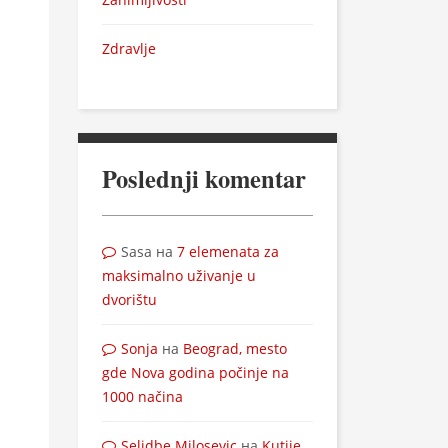
Zdravlje
Poslednji komentar
Sasa
на
7 elemenata za
maksimalno uživanje u
dvorištu
Sonja
на
Beograd, mesto
gde Nova godina počinje na
1000 načina
Selidbe Milosevic
на
Kutije