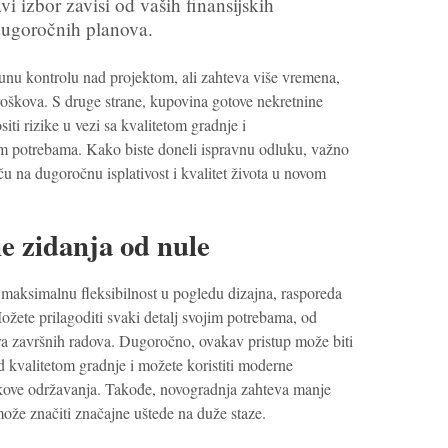
vi izbor zavisi od vaših finansijskih
dugoročnih planova.
nu kontrolu nad projektom, ali zahteva više vremena,
roškova. S druge strane, kupovina gotove nekretnine
iti rizike u vezi sa kvalitetom gradnje i
m potrebama. Kako biste doneli ispravnu odluku, važno
tiču na dugoročnu isplativost i kvalitet života u novom
e zidanja od nule
 maksimalnu fleksibilnost u pogledu dizajna, rasporeda
 Možete prilagoditi svaki detalj svojim potrebama, od
ra završnih radova. Dugoročno, ovakav pristup može biti
nad kvalitetom gradnje i možete koristiti moderne
škove održavanja. Takođe, novogradnja zahteva manje
može značiti značajne uštede na duže staze.