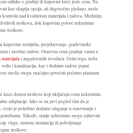
ikom odluke o gradnji ili kupovini kuće jeste cena. Na
vati kao skuplja opcija, ali dugoročno gledano, može
unu kontrolu nad kvalitetom materijala i radova. Međutim,
edvidivih troškova, dok kupovina gotove nekretnine
sne troškove.
u kupovinu zemljišta, projektovanje, građevinske
jstora i završne radove. Osnovna cena gradnje varira u
a materijala
i angažovanih izvođača. Osim toga, treba
u, vodu i kanalizaciju, kao i dodatne radove poput
e ove stavke mogu značajno povećati početno planirani
e kuće donosi troškove koji uključuju cenu nekretnine,
alne adaptacije. Iako se na prvi pogled čini da je
je, često je potrebno dodatno ulaganje u renoviranje i
 potrebama. Takođe, starije nekretnine mogu zahtevati
je vlage, zamene instalacija ili poboljšanja
kupne troškove.