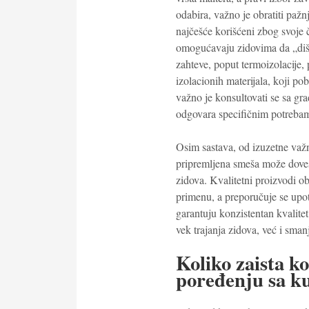
odabira, važno je obratiti paž
najčešće korišćeni zbog svoje č
omogućavaju zidovima da „dišu“
zahteve, poput termoizolacije, 
izolacionih materijala, koji po
važno je konsultovati se sa gr
odgovara specifičnim potrebam
Osim sastava, od izuzetne važn
pripremljena smeša može dovest
zidova. Kvalitetni proizvodi o
primenu, a preporučuje se upot
garantuju konzistentan kvalitet
vek trajanja zidova, već i sma
Koliko zaista k
poređenju sa k