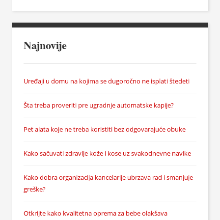
Najnovije
Uređaji u domu na kojima se dugoročno ne isplati štedeti
Šta treba proveriti pre ugradnje automatske kapije?
Pet alata koje ne treba koristiti bez odgovarajuće obuke
Kako sačuvati zdravlje kože i kose uz svakodnevne navike
Kako dobra organizacija kancelarije ubrzava rad i smanjuje
greške?
Otkrijte kako kvalitetna oprema za bebe olakšava