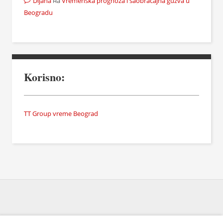
Dijana
на
Vremenska prognoza i saobraćajna gužva u
Beogradu
Korisno:
TT Group vreme Beograd