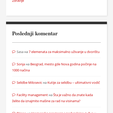
Zdravlje
Poslednji komentar
Sasa
на
7 elemenata za maksimalno uživanje u dvorištu
Sonja
на
Beograd, mesto gde Nova godina počinje na
1000 načina
Selidbe Milosevic
на
Kutije za selidbu – ultimativni vodič
Facility management
на
Šta je važno da znate kada
želite da iznajmite mašine za rad na visinama?