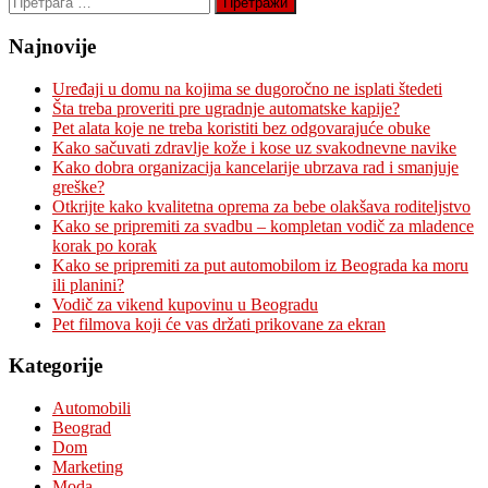
за:
Najnovije
Uređaji u domu na kojima se dugoročno ne isplati štedeti
Šta treba proveriti pre ugradnje automatske kapije?
Pet alata koje ne treba koristiti bez odgovarajuće obuke
Kako sačuvati zdravlje kože i kose uz svakodnevne navike
Kako dobra organizacija kancelarije ubrzava rad i smanjuje
greške?
Otkrijte kako kvalitetna oprema za bebe olakšava roditeljstvo
Kako se pripremiti za svadbu – kompletan vodič za mladence
korak po korak
Kako se pripremiti za put automobilom iz Beograda ka moru
ili planini?
Vodič za vikend kupovinu u Beogradu
Pet filmova koji će vas držati prikovane za ekran
Kategorije
Automobili
Beograd
Dom
Marketing
Moda