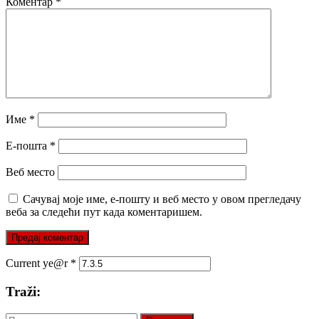
Коментар
*
Име
*
Е-пошта
*
Веб место
Сачувај моје име, е-пошту и веб место у овом прегледачу
веба за следећи пут када коментаришем.
Current ye@r
*
Traži:
Претрага