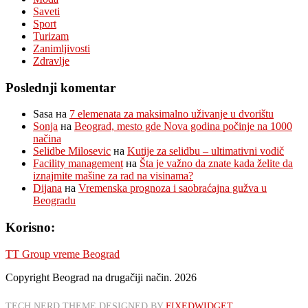
Saveti
Sport
Turizam
Zanimljivosti
Zdravlje
Poslednji komentar
Sasa
на
7 elemenata za maksimalno uživanje u dvorištu
Sonja
на
Beograd, mesto gde Nova godina počinje na 1000
načina
Selidbe Milosevic
на
Kutije za selidbu – ultimativni vodič
Facility management
на
Šta je važno da znate kada želite da
iznajmite mašine za rad na visinama?
Dijana
на
Vremenska prognoza i saobraćajna gužva u
Beogradu
Korisno:
TT Group vreme Beograd
Copyright Beograd na drugačiji način. 2026
TECH NERD THEME DESIGNED BY
FIXEDWIDGET