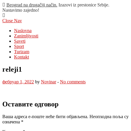
Beograd na drugačiji način.
Izazovi iz prestonice Srbije.
Nastavimo zajedno!
Close Nav
Naslovna
Zanimljivosti
Saveti
Sport
Turizam
Kontakt
releji1
фебруар 1, 2022
by
Novinar
-
No comments
Оставите одговор
Ваша адреса е-поште неће бити објављена.
Неопходна поља су
означена
*