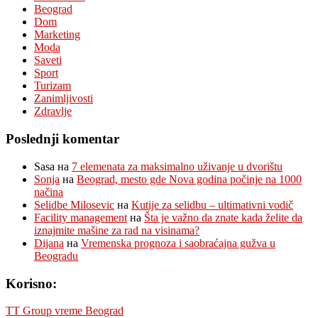
Beograd
Dom
Marketing
Moda
Saveti
Sport
Turizam
Zanimljivosti
Zdravlje
Poslednji komentar
Sasa
на
7 elemenata za maksimalno uživanje u dvorištu
Sonja
на
Beograd, mesto gde Nova godina počinje na 1000
načina
Selidbe Milosevic
на
Kutije za selidbu – ultimativni vodič
Facility management
на
Šta je važno da znate kada želite da
iznajmite mašine za rad na visinama?
Dijana
на
Vremenska prognoza i saobraćajna gužva u
Beogradu
Korisno:
TT Group vreme Beograd