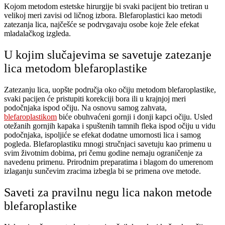
Kojom metodom estetske hirurgije bi svaki pacijent bio tretiran u
velikoj meri zavisi od ličnog izbora. Blefaroplastici kao metodi
zatezanja lica, najčešće se podrvgavaju osobe koje žele efekat
mladalačkog izgleda.
U kojim slučajevima se savetuje zatezanje
lica metodom blefaroplastike
Zatezanju lica, uopšte područja oko očiju metodom blefaroplastike,
svaki pacijen će pristupiti korekciji bora ili u krajnjoj meri
podočnjaka ispod očiju. Na osnovu samog zahvata,
blefaroplastikom
biće obuhvaćeni gornji i donji kapci očiju. Usled
otežanih gornjih kapaka i spuštenih tamnih fleka ispod očiju u vidu
podočnjaka, ispoljiće se efekat dodatne umornosti lica i samog
pogleda. Blefaroplastiku mnogi stručnjaci savetuju kao primenu u
svim životnim dobima, pri čemu godine nemaju ograničenje za
navedenu primenu. Prirodnim preparatima i blagom do umerenom
izlaganju sunčevim zracima izbegla bi se primena ove metode.
Saveti za pravilnu negu lica nakon metode
blefaroplastike