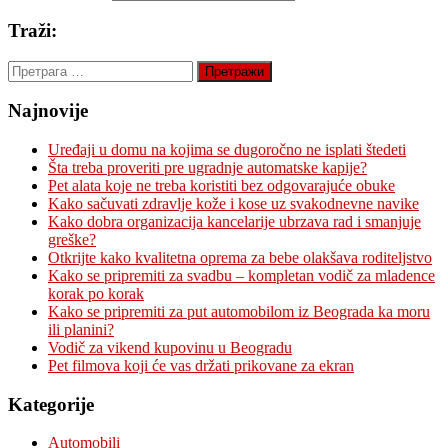
Traži:
Претрага
за:
Najnovije
Uređaji u domu na kojima se dugoročno ne isplati štedeti
Šta treba proveriti pre ugradnje automatske kapije?
Pet alata koje ne treba koristiti bez odgovarajuće obuke
Kako sačuvati zdravlje kože i kose uz svakodnevne navike
Kako dobra organizacija kancelarije ubrzava rad i smanjuje
greške?
Otkrijte kako kvalitetna oprema za bebe olakšava roditeljstvo
Kako se pripremiti za svadbu – kompletan vodič za mladence
korak po korak
Kako se pripremiti za put automobilom iz Beograda ka moru
ili planini?
Vodič za vikend kupovinu u Beogradu
Pet filmova koji će vas držati prikovane za ekran
Kategorije
Automobili