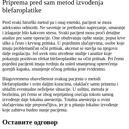
Priprema pred sam metod izvođenja
blefaroplatike
Pred svaki hirurški metod pa i onaj estetski, pacijent se mora
adekvatno odmoriti. Ne savetuje se prethodno naprezanje, umaranje
i izlaganje bilo kakvom stresu. Svaki pacijent mora proći detaljne
analize pre same operacije. One obuhvataju opšte stanje, poput krve
slike a često i krvnog pritiska. U pojedinim slučajevima, osobe koje
imaju problematičan očni pritisak, akcenat se stavlja na njegovu
dalje regulaciju. Još uvek nisu utvrđene studije i analize koje
pokazuju pozitivan efekat blefaroplastike na očni pritisak. Pri čemu
pojedini pacijenti imaju tvrdnju da usled smanjenog opterećenja
gornjih kapaka, smanjenje očnog pritiska jeste evidentno.
Blagovremena obaveštenost svakog pacjenta o metodi
blefaroplastike i svim daljim koracima, olakšaće samu primenu i
ublažiti eventualne neželjene situacije. U suštini, metoda je
bezbolna, pri čemu se zbog neprijatnog osećaja tokom samog
izvođenje daje lokalna anestezija. Totalna anestezija u ovim
slučajevima nije preporučljiva, jer je u pitanju lokalno izvođenje
koje zahteva budno stanje pacijenta.
Оставите одговор