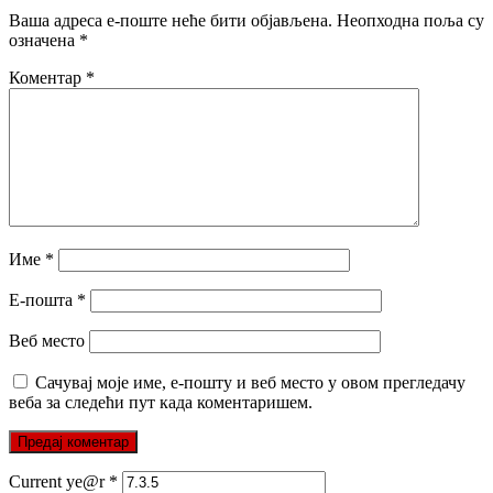
Ваша адреса е-поште неће бити објављена.
Неопходна поља су
означена
*
Коментар
*
Име
*
Е-пошта
*
Веб место
Сачувај моје име, е-пошту и веб место у овом прегледачу
веба за следећи пут када коментаришем.
Current ye@r
*