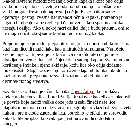
Nakon izvršene metode zatezanja očnih kapaka i kože oko očiju,
svakom pacijentu se savetuje dodatno odmaranje i opuštanje uz
svaki mogući izostanak naprezanja očiju. Kako nakon same
operacije, postoji izvesna naduvenost očnih kapaka, potrebno je
lagano hladjenje same regije pri čemu već nakon spadanja otoka
nestaju i ožiljci. Ako u nekoj meri ožiljci idalje budu prisutni, oni se
ne mogu uočiti zbog same konfiguracije očnog kapka.
Preporučuju se prirodni preparati za negu lica i posebnih kremica na
bazi kamilice ili matičnjaka kao umirujućih stimulansa. Nanošeje
kreme i njeno utrljavanje na kožu lica naročito oko očiju treba
obavljati od zenica ka spoljašnjem delu samog kapka. Svakodnevno
korišćenje šminke i njeno skidanje, kožu lica oko očiju dodatno
može isušiti. Stoga se savetuje korišćenje laganih tonika takođe na
bazi prirodnih preparata uz svaki izostanak alkohola kao
dezinfekcionog sredstva.
Savetuje se oblaganje očnih kapaka
čajem žalfije
, koji ublažava
efekte naduvenosti lica. Pored žalfije, krastavac kao elikser mladosti
je povrće koje sadrži velike doze joda u sebi čineći naše lice
blagotvornim na momente vraćajući izgubljenu vlažnost. Sve saveta
nakon i pre metode zatezanja lica, potrebno je efektivno sprovoditi
kako bi blefaroplastiku svaki pacijent na svom licu dodatno
izbegao.