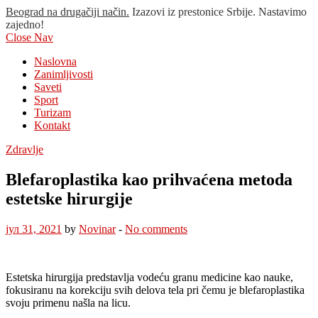
Beograd na drugačiji način.
Izazovi iz prestonice Srbije. Nastavimo
zajedno!
Close Nav
Naslovna
Zanimljivosti
Saveti
Sport
Turizam
Kontakt
Zdravlje
Blefaroplastika kao prihvaćena metoda
estetske hirurgije
јул 31, 2021
by
Novinar
-
No comments
Estetska hirurgija predstavlja vodeću granu medicine kao nauke,
fokusiranu na korekciju svih delova tela pri čemu je blefaroplastika
svoju primenu našla na licu.