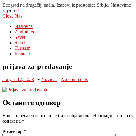
Beograd na drugačiji način.
Izazovi iz prestonice Srbije. Nastavimo
zajedno!
Close Nav
Naslovna
Zanimljivosti
Saveti
Sport
Turizam
Kontakt
prijava-za-predavanje
август 17, 2023
by
Novinar
-
No comments
Оставите одговор
Ваша адреса е-поште неће бити објављена.
Неопходна поља су
означена
*
Коментар
*