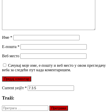
Име
*
Е-пошта
*
Веб место
Сачувај моје име, е-пошту и веб место у овом прегледачу
веба за следећи пут када коментаришем.
Current ye@r
*
Traži:
Претрага
за: