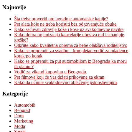
Najnovije
Šta treba proveriti pre ugradnje automatske kapije?
Pet alata koje ne treba koristiti bez odgovarajuće obuke
Kako sačuvati zdravlje kože i kose uz svakodnevne navike
Kako dobra organizacija kancelarije ubrzava rad i smanjuje
greške?
Otkrijte kako kvalitetna oprema za bebe olakšava roditeljstvo
Kako se pripremiti za svadbu – kompletan vodič za mladence
korak po korak
Kako se pripremiti za put automobilom iz Beograda ka moru
ili planini?
Vodič za vikend kupovinu u Beogradu
Pet filmova koji će vas držati prikovane za ekran
Kako da učinite svakodnevno oblačenje jednostavnijim
Kategorije
Automobili
Beograd
Dom
Marketing
Moda
Saveti