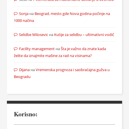
Sonja
на
Beograd, mesto gde Nova godina počinje na
1000 načina
Selidbe Milosevic
на
Kutije za selidbu – ultimativni vodič
Facility management
на
Šta je važno da znate kada
želite da iznajmite mašine za rad na visinama?
Dijana
на
Vremenska prognoza i saobraćajna gužva u
Beogradu
Korisno: