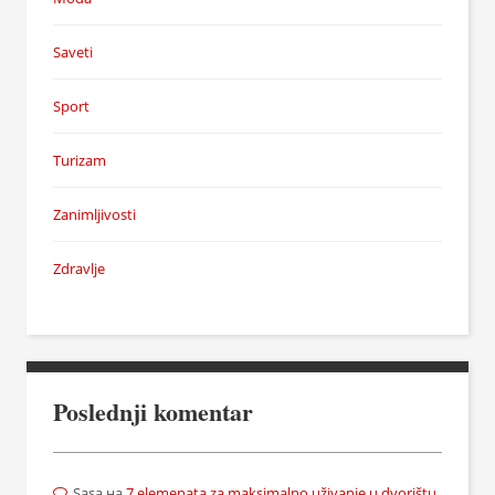
Saveti
Sport
Turizam
Zanimljivosti
Zdravlje
Poslednji komentar
Sasa
на
7 elemenata za maksimalno uživanje u dvorištu