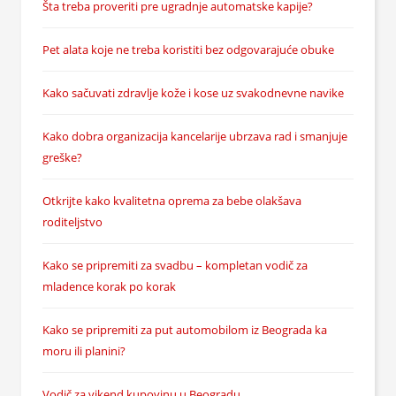
Šta treba proveriti pre ugradnje automatske kapije?
Pet alata koje ne treba koristiti bez odgovarajuće obuke
Kako sačuvati zdravlje kože i kose uz svakodnevne navike
Kako dobra organizacija kancelarije ubrzava rad i smanjuje
greške?
Otkrijte kako kvalitetna oprema za bebe olakšava
roditeljstvo
Kako se pripremiti za svadbu – kompletan vodič za
mladence korak po korak
Kako se pripremiti za put automobilom iz Beograda ka
moru ili planini?
Vodič za vikend kupovinu u Beogradu