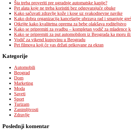
Šta treba proveriti pre ugradnje automatske kapije?
Pet alata koje ne treba koristiti bez odgovarajuće obuke
Kako sačuvati zdravlje kože i kose uz svakodnevne navike
Kako dobra organizacija kancelarije ubrzava rad i smanjuje gre
Otkrijte kako kvalitetna oprema za bebe olakšava roditeljstvo
Kako se pripremiti za svadbu – kompletan vodič za mladence 
Kako se pripremiti za put automobilom iz Beograda ka moru ili
Vodič za vikend kupovinu u Beogradu
Pet filmova koji će vas držati prikovane za ekran
Kategorije
Automobili
Beograd
Dom
Marketing
Moda
Saveti
Sport
Turizam
Zanimljivosti
Zdravlje
Poslednji komentar