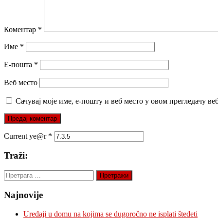
Коментар
*
Име
*
Е-пошта
*
Веб место
Сачувај моје име, е-пошту и веб место у овом прегледачу ве
Current ye@r
*
Traži:
Претрага
за:
Najnovije
Uređaji u domu na kojima se dugoročno ne isplati štedeti