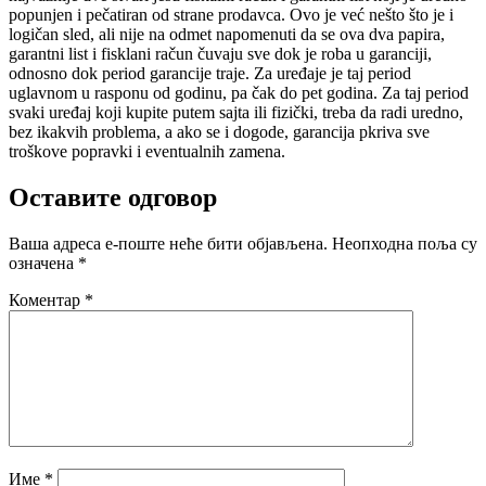
popunjen i pečatiran od strane prodavca. Ovo je već nešto što je i
logičan sled, ali nije na odmet napomenuti da se ova dva papira,
garantni list i fisklani račun čuvaju sve dok je roba u garanciji,
odnosno dok period garancije traje. Za uređaje je taj period
uglavnom u rasponu od godinu, pa čak do pet godina. Za taj period
svaki uređaj koji kupite putem sajta ili fizički, treba da radi uredno,
bez ikakvih problema, a ako se i dogode, garancija pkriva sve
troškove popravki i eventualnih zamena.
Оставите одговор
Ваша адреса е-поште неће бити објављена.
Неопходна поља су
означена
*
Коментар
*
Име
*