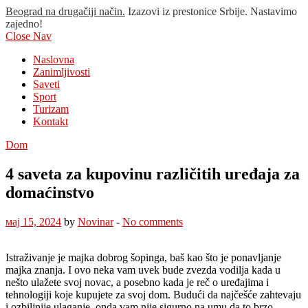
Beograd na drugačiji način.
Izazovi iz prestonice Srbije. Nastavimo
zajedno!
Close Nav
Naslovna
Zanimljivosti
Saveti
Sport
Turizam
Kontakt
Dom
4 saveta za kupovinu različitih uređaja za
domaćinstvo
мај 15, 2024
by
Novinar
-
No comments
Istraživanje je majka dobrog šopinga, baš kao što je ponavljanje
majka znanja. I ovo neka vam uvek bude zvezda vodilja kada u
nešto ulažete svoj novac, a posebno kada je reč o uređajima i
tehnologiji koje kupujete za svoj dom. Budući da najčešće zahtevaju
i ozbiljnije ulaganje, onda vam nije sigurno na umu da to brzo