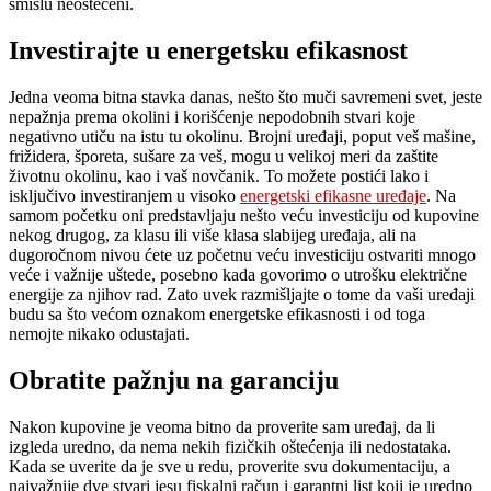
smislu neoštećeni.
Investirajte u energetsku efikasnost
Jedna veoma bitna stavka danas, nešto što muči savremeni svet, jeste
nepažnja prema okolini i korišćenje nepodobnih stvari koje
negativno utiču na istu tu okolinu. Brojni uređaji, poput veš mašine,
frižidera, šporeta, sušare za veš, mogu u velikoj meri da zaštite
životnu okolinu, kao i vaš novčanik. To možete postići lako i
isključivo investiranjem u visoko
energetski efikasne uređaje
. Na
samom početku oni predstavljaju nešto veću investiciju od kupovine
nekog drugog, za klasu ili više klasa slabijeg uređaja, ali na
dugoročnom nivou ćete uz početnu veću investiciju ostvariti mnogo
veće i važnije uštede, posebno kada govorimo o utrošku električne
energije za njihov rad. Zato uvek razmišljajte o tome da vaši uređaji
budu sa što većom oznakom energetske efikasnosti i od toga
nemojte nikako odustajati.
Obratite pažnju na garanciju
Nakon kupovine je veoma bitno da proverite sam uređaj, da li
izgleda uredno, da nema nekih fizičkih oštećenja ili nedostataka.
Kada se uverite da je sve u redu, proverite svu dokumentaciju, a
najvažnije dve stvari jesu fiskalni račun i garantni list koji je uredno