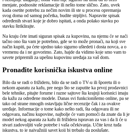
menjate, podnosite reklamacije ili nešto tome slično. Zato, uvek
kada osetite potrebu za nečim novim ili ste u procesu opremanja
svog doma od samog početka, budite strpljivi. Napravite spisak
određenih stvari koje je dobro ispitati, a onda polako stavku po
stavku štriklirajte.
Na kraju ćete imati siguran spisak za kupovinu, na njemu će se naći
tačno ono šta vam je potrebno, gde se to može pronaći, na koji sve
način kupiti, pa ćete ujedno tako sigurno uštedeti i dosta novca, a o
vremenu da i ne govorimo. Zato, hajde da vidimo koje smo vam to
savete pripremili za upešnu kupovinu uređaja za vaš dom.
Pronađite korisnička iskustva online
Bilo da se radi o frižideru, bilo da se radi o TV-u ili šporetu ili o
nekom aparatu za kafu, pre nego što se zaputite ka prvoj prodavnici
bele tehnike, pitajte forume i razne sajtove šta krajnji korisnici imaju
da kažu za određene modele. Danas svi funkcionišemo online, pa se
tako od strane mnogih ostavljaju lične recenzije čak i za ovakve
uređaje. Informacije o tome kako nešto radi, šta odgovara ili ne
odgovara, načinu kupovine, najbolje će vam pomoći da znate da li je
model nekog aparata za kafu ili frižidera ispravan za vas i da li će u
stvari zadovoljiti vaše potrebe i vaša očekivanja. Učite kroz tuđa
iskustva, to je najvažniji savet koji bi trebalo da poslušate.