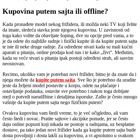
Kupovina putem sajta ili offline?
Kada pronađete model nekog frižidera, ili možda neki TV koji želite
da imate, sledeća stavka jeste njegova kupovina. U zavisnosti od
toga kako volite da obavljate šoping, dve su opcije pred vama, a to
je da odete do najbliže radnje i fizički kupite ili da kupite putem sajta
te iste ili neke druge radnje. Za određene stvari kada su mali kućni
aparati u pitanju, online prodaja kod nas i te kako „živi“. Međutim,
kada su veće stvari u pitanju ipak postoji određeni strah, ali sasvim
neosnovan.
Recimo, ukoliko vam je potreban novi frižider, bitno je da znate da i
njega možete da
kupite putem sajta
. Sve što je potrebno da uradite
jeste da željeni model postavite u korpu, odete na plaćanje i
ostavljanje podataka, ostavite sve potrebno i nakon toga dobijate
mejl o potvrdi narudžbine i detaljima isporuke. Zašto je često mnogo
vašnije da kupite putem sajta nego fizičkim putem?
Ovakva kupovina vam štedi vreme, to je već očigledno, ali vam
često štedi i novac. Pratite sajtove i akcijske ponude, jer se često
daju online popusti koji nikada ne postoje u radnjama, uz besplatne
dostave, pa tako jedan novi frižider kada ga kupite putem sajta bude
dosta povoljniji i dosta lakši za kupovinu, a vi apsolutno u svakom