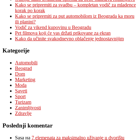
Kako se pripremiti za svadbu – kompletan vodič za mladence
korak po korak
Kako se pripremiti za put automobilom iz Beograda ka moru
ili planini?
Vodič za vikend kupovinu u Beogradu
Pet filmova koji će vas držati prikovane za ekran
Kako da učinite svakodnevno oblačenje jednostavnijim
Kategorije
Automobili
Beograd
Dom
Marketing
Moda
Saveti
Sport
Turizam
Zanimljivosti
Zdravlje
Poslednji komentar
Sasa
на
7 elemenata za maksimalno uživanje u dvorištu