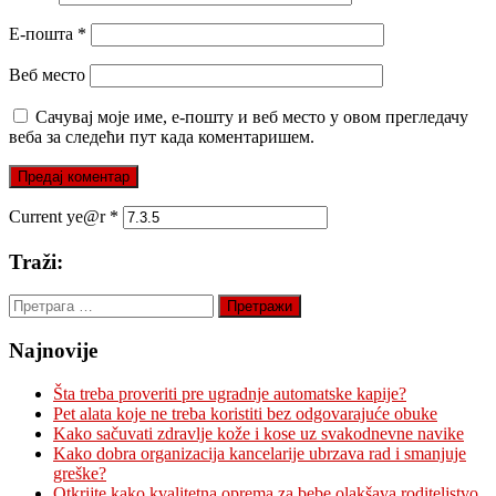
Е-пошта
*
Веб место
Сачувај моје име, е-пошту и веб место у овом прегледачу
веба за следећи пут када коментаришем.
Current ye@r
*
Traži:
Претрага
за:
Najnovije
Šta treba proveriti pre ugradnje automatske kapije?
Pet alata koje ne treba koristiti bez odgovarajuće obuke
Kako sačuvati zdravlje kože i kose uz svakodnevne navike
Kako dobra organizacija kancelarije ubrzava rad i smanjuje
greške?
Otkrijte kako kvalitetna oprema za bebe olakšava roditeljstvo