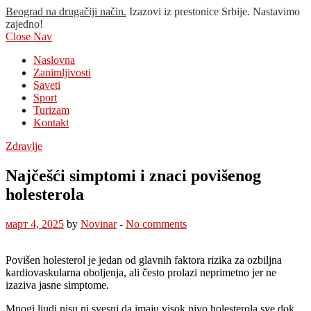
Beograd na drugačiji način.
Izazovi iz prestonice Srbije. Nastavimo
zajedno!
Close Nav
Naslovna
Zanimljivosti
Saveti
Sport
Turizam
Kontakt
Zdravlje
Najčešći simptomi i znaci povišenog
holesterola
март 4, 2025
by
Novinar
-
No comments
Povišen holesterol je jedan od glavnih faktora rizika za ozbiljna
kardiovaskularna oboljenja, ali često prolazi neprimetno jer ne
izaziva jasne simptome.
Mnogi ljudi nisu ni svesni da imaju visok nivo holesterola sve dok