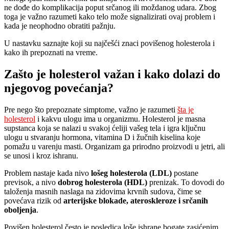
ne dođe do komplikacija poput srčanog ili moždanog udara. Zbog
toga je važno razumeti kako telo može signalizirati ovaj problem i
kada je neophodno obratiti pažnju.
U nastavku saznajte koji su najčešći znaci povišenog holesterola i
kako ih prepoznati na vreme.
Zašto je holesterol važan i kako dolazi do
njegovog povećanja?
Pre nego što prepoznate simptome, važno je razumeti
šta je
holesterol
i kakvu ulogu ima u organizmu. Holesterol je masna
supstanca koja se nalazi u svakoj ćeliji vašeg tela i igra ključnu
ulogu u stvaranju hormona, vitamina D i žučnih kiselina koje
pomažu u varenju masti. Organizam ga prirodno proizvodi u jetri, ali
se unosi i kroz ishranu.
Problem nastaje kada nivo
lošeg holesterola (LDL)
postane
previsok, a nivo
dobrog holesterola (HDL)
prenizak. To dovodi do
taloženja masnih naslaga na zidovima krvnih sudova, čime se
povećava rizik od
arterijske blokade, ateroskleroze i srčanih
oboljenja
.
Povišen holesterol često je posledica loše ishrane bogate zasićenim