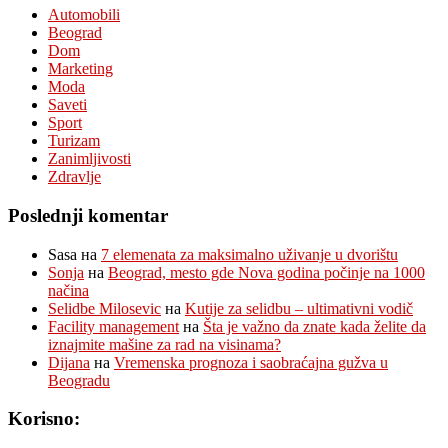
Automobili
Beograd
Dom
Marketing
Moda
Saveti
Sport
Turizam
Zanimljivosti
Zdravlje
Poslednji komentar
Sasa
на
7 elemenata za maksimalno uživanje u dvorištu
Sonja
на
Beograd, mesto gde Nova godina počinje na 1000
načina
Selidbe Milosevic
на
Kutije za selidbu – ultimativni vodič
Facility management
на
Šta je važno da znate kada želite da
iznajmite mašine za rad na visinama?
Dijana
на
Vremenska prognoza i saobraćajna gužva u
Beogradu
Korisno: