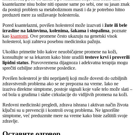
ksantelazme nisu bolne niti opasne same po sebi, one su jasan znak
da postoji problem sa metabolizmom masti i da je potrebno hitno
preduzeti mere za snižavanje holesterola.
Pored ksantelazmi, povišen holesterol može izazvati i
žute ili bele
izrasline na laktovima, kolenima, šakama i stopalima
, poznate
kao
ksantomi
. Ove promene često ukazuju na genetski visok
holesterol, koji zahteva posebnu medicinsku pažnju.
Ukoliko primetite bilo kakve neuobičajene promene na koži,
konsultujte se sa lekarom kako biste uradili
testove krvi i proverili
lipidni status
. Pravovremena dijagnoza i adekvatna terapija mogu
sprečiti ozbiljne zdravstvene posledice.
Povišen holesterol je tihi neprijatelj koji može dovesti do ozbiljnih
zdravstvenih problema ako se ne prepozna na vreme. Iako ne
izaziva direktne simptome, postoje signali koje vaše telo može slati –
od bola u grudima i slabe cirkulacije do vidljivih promena na koži.
Redovni medicinski pregledi, zdrava ishrana i aktivan način života
ključni su u prevenciji i kontroli ovog problema. Ne ignorišite
simptome, već preduzmite mere na vreme kako biste zaštitili svoje
zdravlje.
Оставите одговор