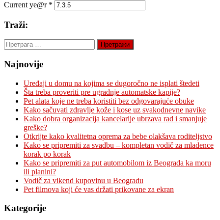
Current ye@r
*
Traži:
Претрага
за:
Najnovije
Uređaji u domu na kojima se dugoročno ne isplati štedeti
Šta treba proveriti pre ugradnje automatske kapije?
Pet alata koje ne treba koristiti bez odgovarajuće obuke
Kako sačuvati zdravlje kože i kose uz svakodnevne navike
Kako dobra organizacija kancelarije ubrzava rad i smanjuje
greške?
Otkrijte kako kvalitetna oprema za bebe olakšava roditeljstvo
Kako se pripremiti za svadbu – kompletan vodič za mladence
korak po korak
Kako se pripremiti za put automobilom iz Beograda ka moru
ili planini?
Vodič za vikend kupovinu u Beogradu
Pet filmova koji će vas držati prikovane za ekran
Kategorije