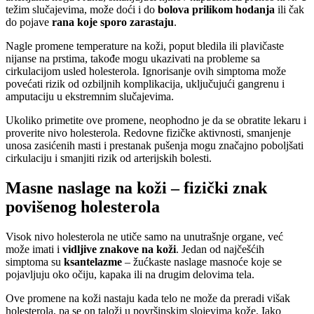
težim slučajevima, može doći i do
bolova prilikom hodanja
ili čak
do pojave
rana koje sporo zarastaju
.
Nagle promene temperature na koži, poput bledila ili plavičaste
nijanse na prstima, takođe mogu ukazivati na probleme sa
cirkulacijom usled holesterola. Ignorisanje ovih simptoma može
povećati rizik od ozbiljnih komplikacija, uključujući gangrenu i
amputaciju u ekstremnim slučajevima.
Ukoliko primetite ove promene, neophodno je da se obratite lekaru i
proverite nivo holesterola. Redovne fizičke aktivnosti, smanjenje
unosa zasićenih masti i prestanak pušenja mogu značajno poboljšati
cirkulaciju i smanjiti rizik od arterijskih bolesti.
Masne naslage na koži – fizički znak
povišenog holesterola
Visok nivo holesterola ne utiče samo na unutrašnje organe, već
može imati i
vidljive znakove na koži
. Jedan od najčešćih
simptoma su
ksantelazme
– žućkaste naslage masnoće koje se
pojavljuju oko očiju, kapaka ili na drugim delovima tela.
Ove promene na koži nastaju kada telo ne može da preradi višak
holesterola, pa se on taloži u površinskim slojevima kože. Iako