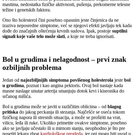
mastima, nedostatka fizičke aktivnosti, pušenja, prekomerne telesne
težine i genetskih faktora.
Ono što holesterol čini posebno opasnim jeste činjenica da ne
izaziva neposredne simptome, već se njegovi efekti javljaju tek kada
dođe do značajnih oštećenja krvnih sudova. Ipak, postoje
suptilni
signali koje vaše telo može slati
, a koje ne treba ignorisati.
Bol u grudima i nelagodnost – prvi znak
ozbiljnih problema
Jedan od
najozbiljnijih simptoma povišenog holesterola
jeste
bol
u grudima
, poznat i kao angina pektoris. Ovaj bol nastaje kada
masne naslage unutar arterija smanjuju dotok krvi i kiseonika do
srčanog mišića.
Bol u grudima može se javiti u različitim oblicima – od
blagog
pritiska
do jakog peckanja ili stezanja. Najčešće se oseća tokom
fizičkog napora ili stresnih situacija, a može se proširiti na vrat,
vilicu, leđa ili ruke. Ukoliko primetite ovakve simptome, posebno
ako se javljaju učestalo ili u mirnom stanju, neophodno je što pre
posetiti lekara zbog
kardiološkog pregleda
, jer oni mogu biti uvod u