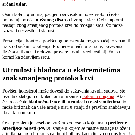
srčani udar
.
Osim bola u grudima, pacijenti sa visokim holesterolom često
prijavljuju osećaj
otežanog disanja
i vrtoglavice. Ovi simptomi
nastaju zbog smanjenog protoka krvi do mozga i srca, što može
izazvati nesvesticu i slabost.
Prevencija i kontrola povišenog holesterola mogu značajno smanjiti
rizik od srčanih oboljenja. Promene u načinu ishrane, povećana
fizička aktivnost i redovne provere krvnih vrednosti ključni su
koraci ka zdravijem srcu.
Utrnulost i hladnoća u ekstremitetima –
znak smanjenog protoka krvi
Povišen holesterol može dovesti do sužavanja krvnih sudova, što
rezultira slabijom cirkulacijom u rukama i
bolom u nogama
. Ako
često osećate
hladnoću, trnce ili utrnulost u ekstremitetima
, to
može biti znak da vaše arterije nisu u stanju da pravilno snabdevaju
tkiva kiseonikom.
Ovaj problem je posebno izražen kod osoba koje imaju
periferne
arterijske bolesti (PAD)
, stanje u kojem se masne naslage talože u
arterijama nogu i ruku, smanjujući njihov kapacitet za prenos krvi. U