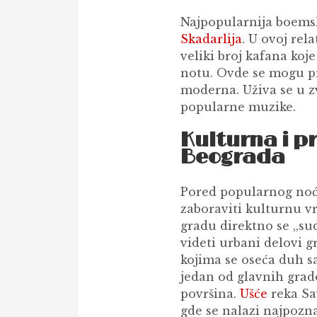
Najpopularnija boemsk
Skadarlija
. U ovoj rel
veliki broj kafana koj
notu. Ovde se mogu pro
moderna. Uživa se u 
popularne muzike.
Kulturna i p
Beograda
Pored popularnog noć
zaboraviti kulturnu v
gradu direktno se ,,su
videti urbani delovi 
kojima se oseća duh sa
jedan od glavnih grado
površina.
Ušće
reka Sa
gde se nalazi najpozna