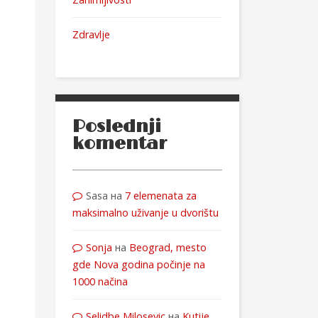
Zdravlje
Poslednji
komentar
Sasa
на
7 elemenata za
maksimalno uživanje u dvorištu
Sonja
на
Beograd, mesto
gde Nova godina počinje na
1000 načina
Selidbe Milosevic
на
Kutije