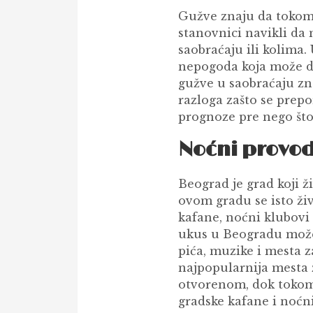
Gužve znaju da tokom 
stanovnici navikli d
saobraćaju ili kolima.
nepogoda koja može da
gužve u saobraćaju zn
razloga zašto se prep
prognoze pre nego što
Noćni provo
Beograd je grad koji ž
ovom gradu se isto živ
kafane, noćni klubovi 
ukus u Beogradu može 
pića, muzike i mesta z
najpopularnija mesta z
otvorenom, dok tokom
gradske kafane i noćni