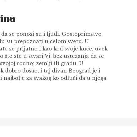
rina
da se ponosi su i ljudi. Gostoprimstvo
adu su prepoznati u celom svetu. U
te se prijatno i kao kod svoje kuće, uvek
 što ste u stvari Vi, bez ustezanja da se
svojoj rodnoj zemlji ili gradu. U
 dobro došao, i taj divan Beograd je i
 najbolje za svakog ko odluči da u njega