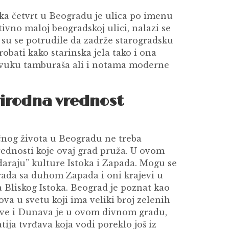
a četvrt u Beogradu je ulica po imenu
ativno maloj beogradskoj ulici, nalazi se
e su se potrudile da zadrže starogradsku
bati kako starinska jela tako i ona
zvuku tamburaša ali i notama moderne
rirodna vrednost
nog života u Beogradu ne treba
rednosti koje ovaj grad pruža. U ovom
daraju” kulture Istoka i Zapada. Mogu se
grada sa duhom Zapada i oni krajevi u
 Bliskog Istoka. Beograd je poznat kao
va u svetu koji ima veliki broj zelenih
ve i Dunava je u ovom divnom gradu,
tija tvrđava koja vodi poreklo još iz