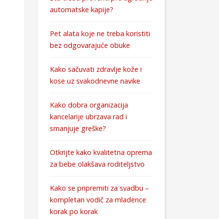
automatske kapije?
Pet alata koje ne treba koristiti
bez odgovarajuće obuke
Kako sačuvati zdravlje kože i
kose uz svakodnevne navike
Kako dobra organizacija
kancelarije ubrzava rad i
smanjuje greške?
Otkrijte kako kvalitetna oprema
za bebe olakšava roditeljstvo
Kako se pripremiti za svadbu –
kompletan vodič za mladence
korak po korak