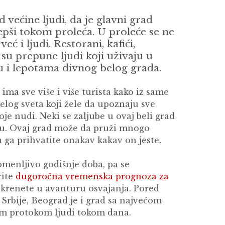
d većine ljudi, da je glavni grad
epši tokom proleća. U proleće se ne
eć i ljudi. Restorani, kafići,
 su prepune ljudi koji uživaju u
u i lepotama divnog belog grada.
ma sve više i više turista kako iz same
celog sveta koji žele da upoznaju sve
oje nudi. Neki se zaljube u ovaj beli grad
nu. Ovaj grad može da pruži mnogo
 ga prihvatite onakav kakav on jeste.
omenljivo godišnje doba, pa se
rite
dugoročna vremenska prognoza za
o krenete u avanturu osvajanja. Pored
d Srbije, Beograd je i grad sa najvećom
im protokom ljudi tokom dana.