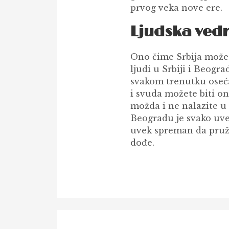
prvog veka nove ere.
Ljudska ved
Ono čime Srbija može 
ljudi u Srbiji i Beogr
svakom trenutku oseća
i svuda možete biti ono
možda i ne nalazite u 
Beogradu je svako uvek
uvek spreman da pruži
dođe.