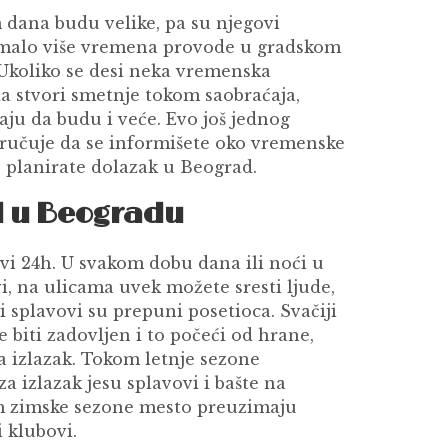
dana budu velike, pa su njegovi
a malo više vremena provode u gradskom
 Ukoliko se desi neka vremenska
 stvori smetnje tokom saobraćaja,
aju da budu i veće. Evo još jednog
oručuje da se informišete oko vremenske
 planirate dolazak u Beograd.
d u Beogradu
ivi 24h. U svakom dobu dana ili noći u
i, na ulicama uvek možete sresti ljude,
i splavovi su prepuni posetioca. Svačiji
biti zadovljen i to počeći od hrane,
a izlazak. Tokom letnje sezone
a izlazak jesu splavovi i bašte na
 zimske sezone mesto preuzimaju
 klubovi.