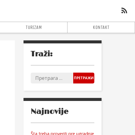
TURIZAM
KONTAKT
Traži:
Najnovije
Šta treba proveriti pre ugradnje