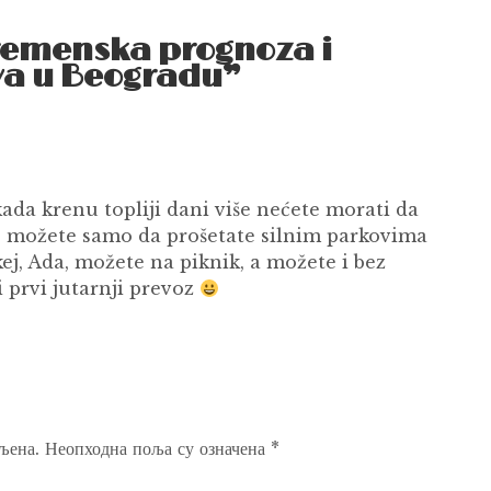
remenska prognoza i
va u Beogradu”
ada krenu topliji dani više nećete morati da
, možete samo da prošetate silnim parkovima
kej, Ada, možete na piknik, a možete i bez
 prvi jutarnji prevoz
љена.
Неопходна поља су означена
*