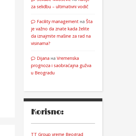
za selidbu – ultimativni vodič
Facility management
на
Šta
je važno da znate kada želite
da iznajmite mašine za rad na
visinama?
Dijana
на
Vremenska
prognoza i saobraćajna gužva
u Beogradu
Korisno:
TT Group vreme Beograd