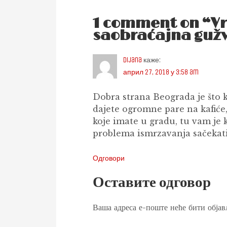
1 comment on “V
saobraćajna guž
Dijana
каже:
април 27, 2018 у 3:58 am
Dobra strana Beograda je što k
dajete ogromne pare na kafiće
koje imate u gradu, tu vam je 
problema ismrzavanja sačekati
Одговори
Оставите одговор
Ваша адреса е-поште неће бити објав