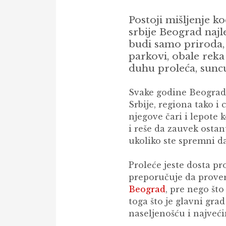
Postoji mišljenje ko
srbije Beograd najl
budi samo priroda, v
parkovi, obale reka
duhu proleća, sunc
Svake godine Beograd i
Srbije, regiona tako i 
njegove čari i lepote k
i reše da zauvek osta
ukoliko ste spremni da
Proleće jeste dosta pr
preporučuje da prove
Beograd
, pre nego št
toga što je glavni gra
naseljenošću i najveć