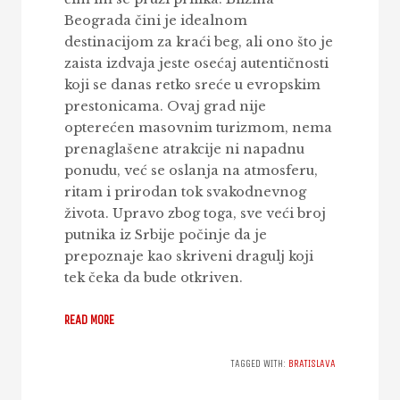
Beograda čini je idealnom
destinacijom za kraći beg, ali ono što je
zaista izdvaja jeste osećaj autentičnosti
koji se danas retko sreće u evropskim
prestonicama. Ovaj grad nije
opterećen masovnim turizmom, nema
prenaglašene atrakcije ni napadnu
ponudu, već se oslanja na atmosferu,
ritam i prirodan tok svakodnevnog
života. Upravo zbog toga, sve veći broj
putnika iz Srbije počinje da je
prepoznaje kao skriveni dragulj koji
tek čeka da bude otkriven.
READ MORE
TAGGED WITH:
BRATISLAVA