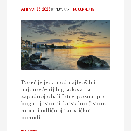
АПРИЛ 28, 2025
BY
NOVINAR
-
NO COMMENTS
Poreč je jedan od najlepših i
najposećenijih gradova na
zapadnoj obali Istre, poznat po
bogatoj istoriji, kristalno čistom
moru i odličnoj turističkoj
ponudi.