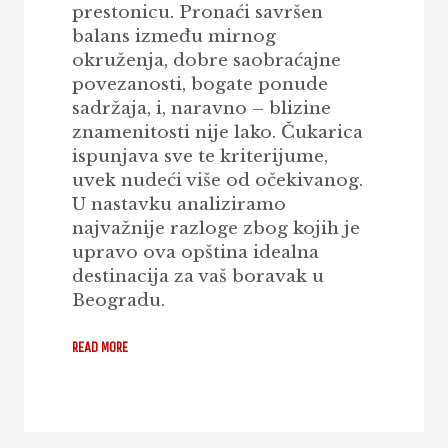
prestonicu. Pronaći savršen
balans između mirnog
okruženja, dobre saobraćajne
povezanosti, bogate ponude
sadržaja, i, naravno – blizine
znamenitosti nije lako. Čukarica
ispunjava sve te kriterijume,
uvek nudeći više od očekivanog.
U nastavku analiziramo
najvažnije razloge zbog kojih je
upravo ova opština idealna
destinacija za vaš boravak u
Beogradu.
READ MORE