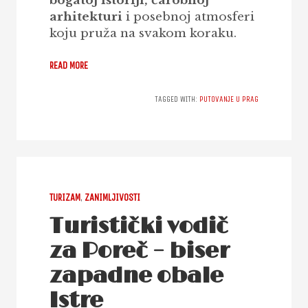
bogatoj istoriji, čarobnoj
arhitekturi
i posebnoj atmosferi
koju pruža na svakom koraku.
READ MORE
TAGGED WITH:
PUTOVANJE U PRAG
TURIZAM
,
ZANIMLJIVOSTI
Turistički vodič
za Poreč – biser
zapadne obale
Istre