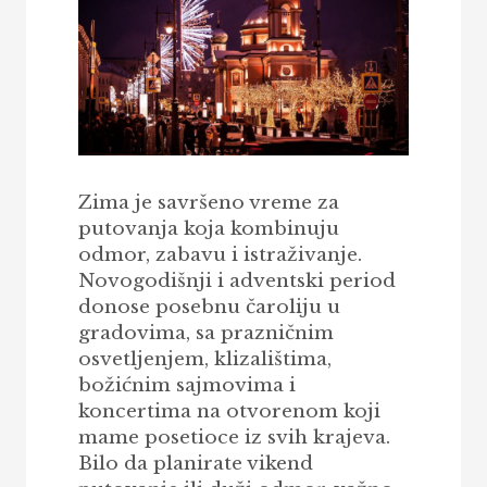
Zima je savršeno vreme za
putovanja koja kombinuju
odmor, zabavu i istraživanje.
Novogodišnji i adventski period
donose posebnu čaroliju u
gradovima, sa prazničnim
osvetljenjem, klizalištima,
božićnim sajmovima i
koncertima na otvorenom koji
mame posetioce iz svih krajeva.
Bilo da planirate vikend