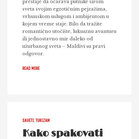
prestaje da očarava putnike širom
sveta svojim egzotičnim pejzažima,
vrhunskom uslugom i ambijentom u
kojem vreme staje. Bilo da tražite
romantično utočište, luksuznu avanturu
ili jednostavno mir daleko od
užurbanog sveta – Maldivi su pravi
odgovor.
READ MORE
SAVETI
,
TURIZAM
Kako spakovati