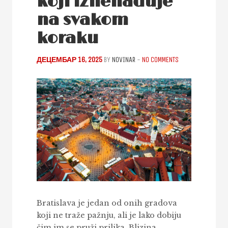
koji iznenađuje
na svakom
koraku
ДЕЦЕМБАР 16, 2025
BY
NOVINAR
-
NO COMMENTS
Bratislava je jedan od onih gradova
koji ne traže pažnju, ali je lako dobiju
čim im se pruži prilika. Blizina