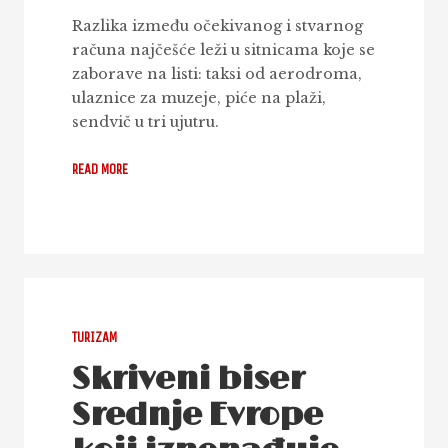
Razlika između očekivanog i stvarnog
računa najčešće leži u sitnicama koje se
zaborave na listi: taksi od aerodroma,
ulaznice za muzeje, piće na plaži,
sendvič u tri ujutru.
READ MORE
TURIZAM
Skriveni biser
Srednje Evrope