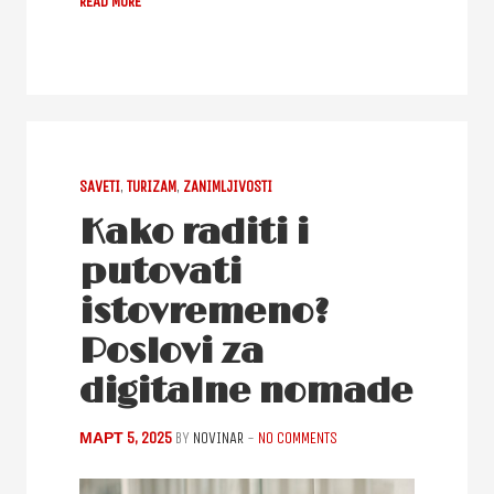
READ MORE
SAVETI
,
TURIZAM
,
ZANIMLJIVOSTI
Kako raditi i
putovati
istovremeno?
Poslovi za
digitalne nomade
МАРТ 5, 2025
BY
NOVINAR
-
NO COMMENTS