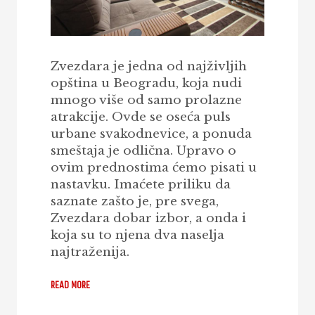
Zvezdara je jedna od najživljih
opština u Beogradu, koja nudi
mnogo više od samo prolazne
atrakcije. Ovde se oseća puls
urbane svakodnevice, a ponuda
smeštaja je odlična. Upravo o
ovim prednostima ćemo pisati u
nastavku. Imaćete priliku da
saznate zašto je, pre svega,
Zvezdara dobar izbor, a onda i
koja su to njena dva naselja
najtraženija.
READ MORE