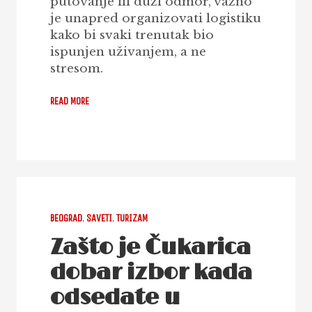
putovanje ili duži odmor, važno
je unapred organizovati logistiku
kako bi svaki trenutak bio
ispunjen uživanjem, a ne
stresom.
READ MORE
BEOGRAD
,
SAVETI
,
TURIZAM
Zašto je Čukarica
dobar izbor kada
odsedate u