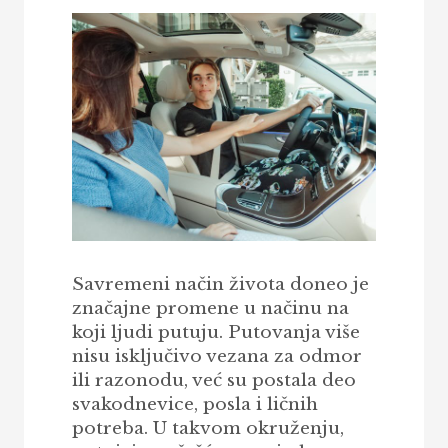
Savremeni način života doneo je
značajne promene u načinu na
koji ljudi putuju. Putovanja više
nisu isključivo vezana za odmor
ili razonodu, već su postala deo
svakodnevice, posla i ličnih
potreba. U takvom okruženju,