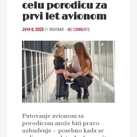
celu porodicu za
prvi let avionom
ЈУН 6, 2025
BY
NOVINAR
-
NO COMMENTS
Putovanje avionom sa
porodicom može biti pravo
uzbuđenje – posebno kada se