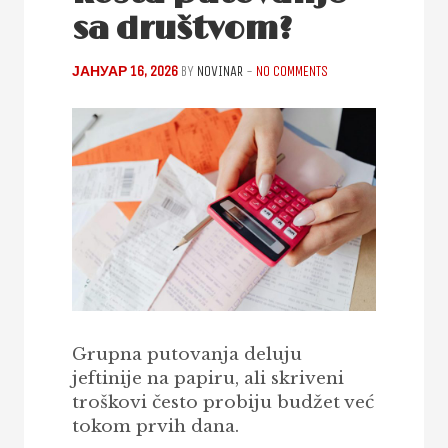
sa društvom?
ЈАНУАР 16, 2026
BY
NOVINAR
-
NO COMMENTS
Grupna putovanja deluju
jeftinije na papiru, ali skriveni
troškovi često probiju budžet već
tokom prvih dana.