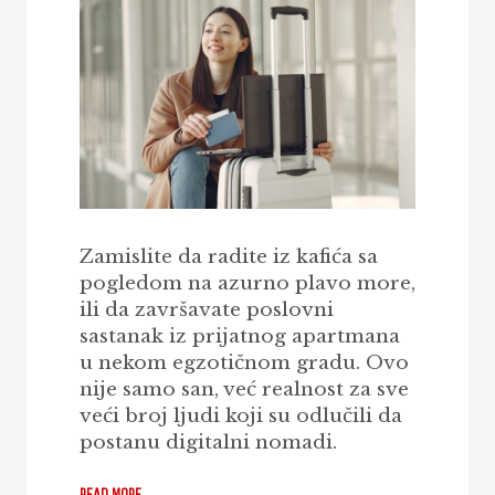
Zamislite da radite iz kafića sa
pogledom na azurno plavo more,
ili da završavate poslovni
sastanak iz prijatnog apartmana
u nekom egzotičnom gradu. Ovo
nije samo san, već realnost za sve
veći broj ljudi koji su odlučili da
postanu digitalni nomadi.
READ MORE