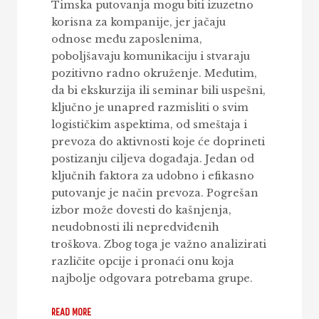
Timska putovanja mogu biti izuzetno
korisna za kompanije, jer jačaju
odnose među zaposlenima,
poboljšavaju komunikaciju i stvaraju
pozitivno radno okruženje. Međutim,
da bi ekskurzija ili seminar bili uspešni,
ključno je unapred razmisliti o svim
logističkim aspektima, od smeštaja i
prevoza do aktivnosti koje će doprineti
postizanju ciljeva događaja. Jedan od
ključnih faktora za udobno i efikasno
putovanje je način prevoza. Pogrešan
izbor može dovesti do kašnjenja,
neudobnosti ili nepredviđenih
troškova. Zbog toga je važno analizirati
različite opcije i pronaći onu koja
najbolje odgovara potrebama grupe.
READ MORE