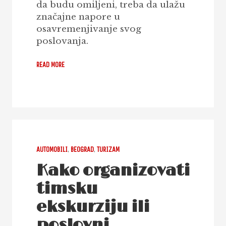
da budu omiljeni, treba da ulažu
značajne napore u
osavremenjivanje svog
poslovanja.
READ MORE
AUTOMOBILI
,
BEOGRAD
,
TURIZAM
Kako organizovati
timsku
ekskurziju ili
poslovni