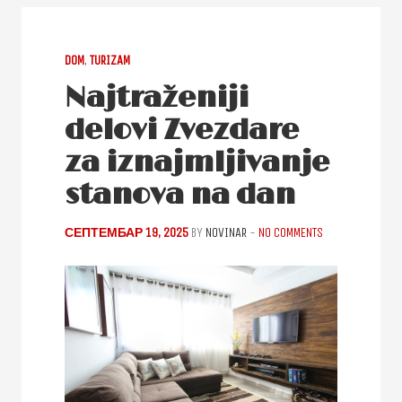
DOM
,
TURIZAM
Najtraženiji
delovi Zvezdare
za iznajmljivanje
stanova na dan
СЕПТЕМБАР 19, 2025
BY
NOVINAR
-
NO COMMENTS