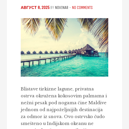
АВГУСТ 8, 2025
BY
NOVINAR
-
NO COMMENTS
Blistave tirkizne lagune, privatna
ostrva okružena kokosovim palmama i
nežni pesak pod nogama čine Maldive
jednom od najpoželjnijih destinacija
za odmor iz snova. Ovo ostrvsko čudo
smešteno u Indijskom okeanu ne