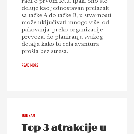
radi o prvom letu. Ipak, ono što
deluje kao jednostavan prelazak
sa tačke A do tačke B, u stvarnosti
može uključivati mnogo više: od
pakovanja, preko organizacije
prevoza, do planiranja svakog
detalja kako bi cela avantura
prošla bez stresa.
READ MORE
TURIZAM
Top 3 atrakcije u