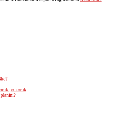
ške?
korak po korak
 planini?