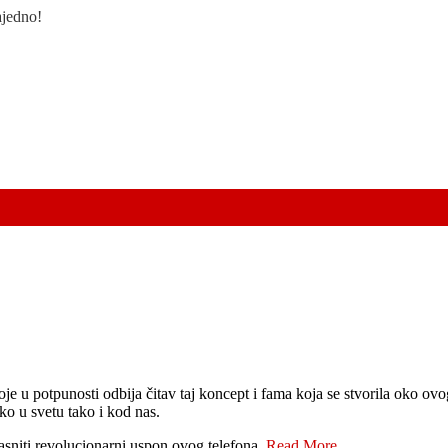
ajedno!
je u potpunosti odbija čitav taj koncept i fama koja se stvorila oko o
ko u svetu tako i kod nas.
sniti revolucionarni uspon ovog telefona.
Read More