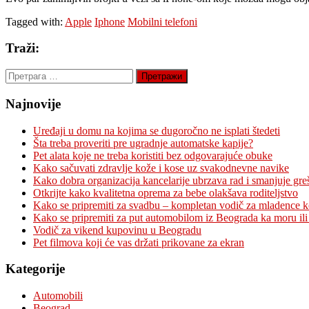
Tagged with:
Apple
Iphone
Mobilni telefoni
Traži:
Претрага
за:
Najnovije
Uređaji u domu na kojima se dugoročno ne isplati štedeti
Šta treba proveriti pre ugradnje automatske kapije?
Pet alata koje ne treba koristiti bez odgovarajuće obuke
Kako sačuvati zdravlje kože i kose uz svakodnevne navike
Kako dobra organizacija kancelarije ubrzava rad i smanjuje gre
Otkrijte kako kvalitetna oprema za bebe olakšava roditeljstvo
Kako se pripremiti za svadbu – kompletan vodič za mladence 
Kako se pripremiti za put automobilom iz Beograda ka moru ili
Vodič za vikend kupovinu u Beogradu
Pet filmova koji će vas držati prikovane za ekran
Kategorije
Automobili
Beograd