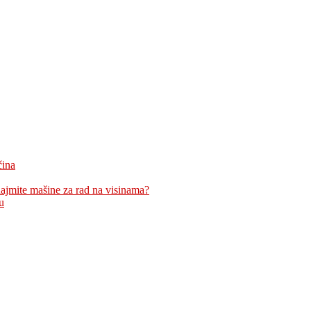
čina
znajmite mašine za rad na visinama?
u