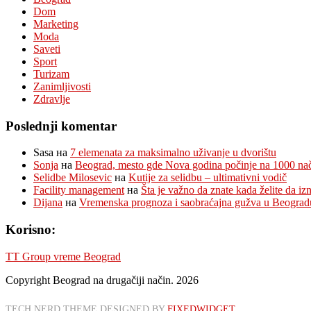
Dom
Marketing
Moda
Saveti
Sport
Turizam
Zanimljivosti
Zdravlje
Poslednji komentar
Sasa
на
7 elemenata za maksimalno uživanje u dvorištu
Sonja
на
Beograd, mesto gde Nova godina počinje na 1000 na
Selidbe Milosevic
на
Kutije za selidbu – ultimativni vodič
Facility management
на
Šta je važno da znate kada želite da i
Dijana
на
Vremenska prognoza i saobraćajna gužva u Beograd
Korisno:
TT Group vreme Beograd
Copyright Beograd na drugačiji način. 2026
TECH NERD THEME DESIGNED BY
FIXEDWIDGET