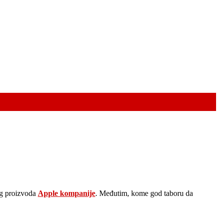
vog proizvoda
Apple kompanije
. Međutim, kome god taboru da