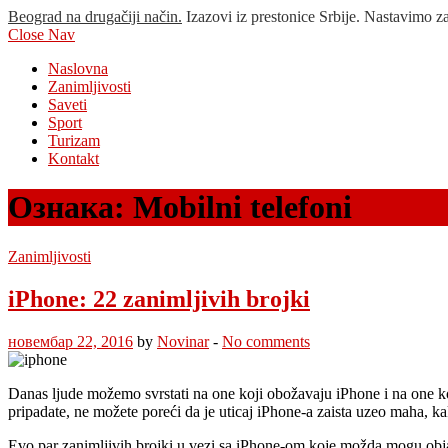
Beograd na drugačiji način.
Izazovi iz prestonice Srbije. Nastavimo z
Close Nav
Naslovna
Zanimljivosti
Saveti
Sport
Turizam
Kontakt
Ознака:
Mobilni telefoni
Zanimljivosti
iPhone: 22 zanimljivih brojki
новембар 22, 2016
by
Novinar
-
No comments
Danas ljude možemo svrstati na one koji obožavaju iPhone i na one ko
pripadate, ne možete poreći da je uticaj iPhone-a zaista uzeo maha, ka
Evo par zanimljivih brojki u vezi sa iPhone-om koje možda mogu obja