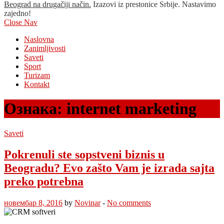
Beograd na drugačiji način.
Izazovi iz prestonice Srbije. Nastavimo
zajedno!
Close Nav
Naslovna
Zanimljivosti
Saveti
Sport
Turizam
Kontakt
Ознака:
internet marketing
Saveti
Pokrenuli ste sopstveni biznis u
Beogradu? Evo zašto Vam je izrada sajta
preko potrebna
новембар 8, 2016
by
Novinar
-
No comments