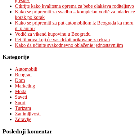
greške?
Otkrijte kako kvalitetna oprema za bebe olakšava roditeljstvo
Kako se pripremiti za svadbu – kompletan vodič za mladence
korak po korak
Kako se pripremiti za put automobilom iz Beograda ka moru
ili planini?
Vodič za vikend kupovinu u Beogradu
Pet filmova koji će vas držati prikovane za ekran
Kako da učinite svakodnevno oblačenje jednostavnijim
Kategorije
Automobili
Beograd
Dom
Marketing
Moda
Saveti
Sport
Turizam
Zanimljivosti
Zdravlje
Poslednji komentar