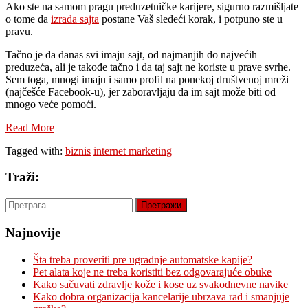
Ako ste na samom pragu preduzetničke karijere, sigurno razmišljate
o tome da
izrada sajta
postane Vaš sledeći korak, i potpuno ste u
pravu.
Tačno je da danas svi imaju sajt, od najmanjih do najvećih
preduzeća, ali je takođe tačno i da taj sajt ne koriste u prave svrhe.
Sem toga, mnogi imaju i samo profil na ponekoj društvenoj mreži
(najčešće Facebook-u), jer zaboravljaju da im sajt može biti od
mnogo veće pomoći.
Read More
Tagged with:
biznis
internet marketing
Traži:
Претрага
за:
Najnovije
Šta treba proveriti pre ugradnje automatske kapije?
Pet alata koje ne treba koristiti bez odgovarajuće obuke
Kako sačuvati zdravlje kože i kose uz svakodnevne navike
Kako dobra organizacija kancelarije ubrzava rad i smanjuje