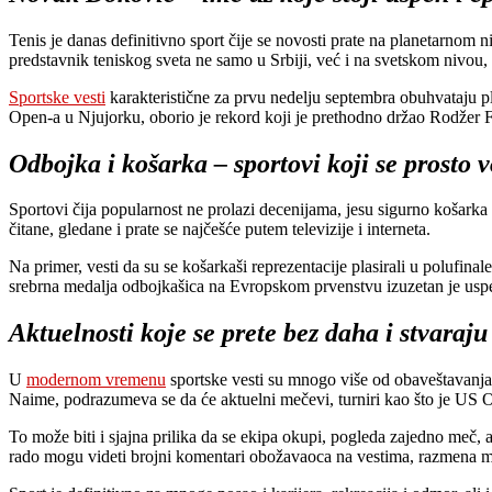
Tenis je danas definitivno sport čije se novosti prate na planetarnom
predstavnik teniskog sveta ne samo u Srbiji, već i na svetskom nivou, 
Sportske vesti
karakteristične za prvu nedelju septembra obuhvataju pl
Open-a u Njujorku, oborio je rekord koji je prethodno držao Rodžer Fe
Odbojka i košarka – sportovi koji se prosto v
Sportovi čija popularnost ne prolazi decenijama, jesu sigurno košarka
čitane, gledane i prate se najčešće putem televizije i interneta.
Na primer, vesti da su se košarkaši reprezentacije plasirali u polufi
srebrna medalja odbojkašica na Evropskom prvenstvu izuzetan je uspeh, 
Aktuelnosti koje se prete bez daha i stvaraj
U
modernom vremenu
sportske vesti su mnogo više od obaveštavanja j
Naime, podrazumeva se da će aktuelni mečevi, turniri kao što je US Op
To može biti i sjajna prilika da se ekipa okupi, pogleda zajedno meč, a 
rado mogu videti brojni komentari obožavaoca na vestima, razmena miš