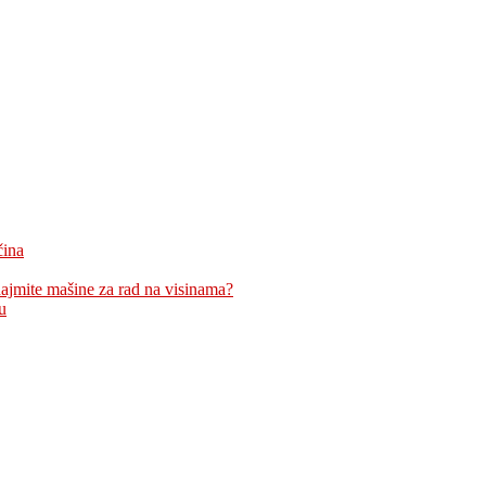
čina
znajmite mašine za rad na visinama?
u