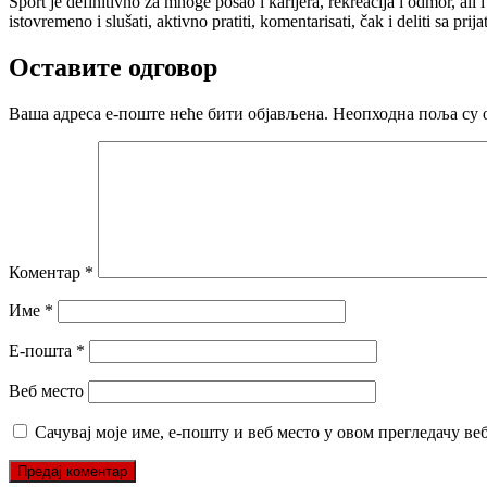
Sport je definitivno za mnoge posao i karijera, rekreacija i odmor, ali
istovremeno i slušati, aktivno pratiti, komentarisati, čak i deliti sa pr
Оставите одговор
Ваша адреса е-поште неће бити објављена.
Неопходна поља су 
Коментар
*
Име
*
Е-пошта
*
Веб место
Сачувај моје име, е-пошту и веб место у овом прегледачу ве