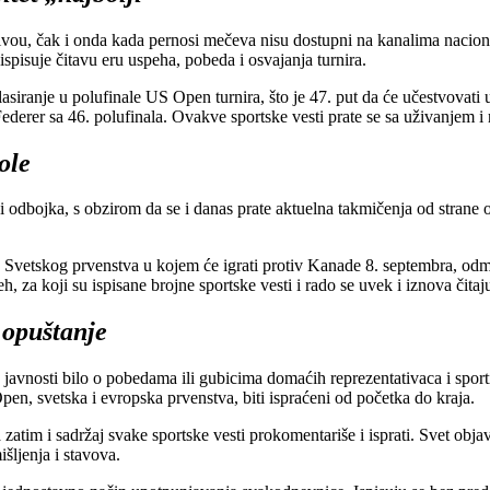
 nivou, čak i onda kada pernosi mečeva nisu dostupni na kanalima nacio
ispisuje čitavu eru uspeha, pobeda i osvajanja turnira.
asiranje u polufinale US Open turnira, što je 47. put da će učestvovat
derer sa 46. polufinala. Ovakve sportske vesti prate se sa uživanjem i 
ole
 i odbojka, s obzirom da se i danas prate aktuelna takmičenja od strane
nale Svetskog prvenstva u kojem će igrati protiv Kanade 8. septembra, od
za koji su ispisane brojne sportske vesti i rado se uvek i iznova čitaj
u opuštanje
avnosti bilo o pobedama ili gubicima domaćih reprezentativaca i sportista
en, svetska i evropska prvenstva, biti ispraćeni od početka do kraja.
zatim i sadržaj svake sportske vesti prokomentariše i isprati. Svet objav
ljenja i stavova.