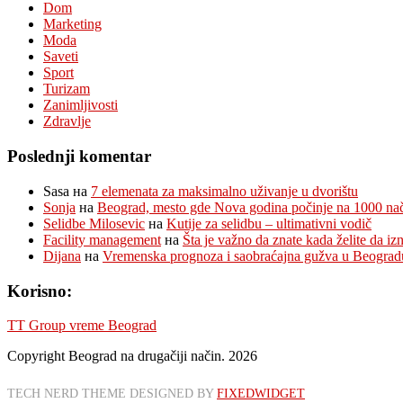
Dom
Marketing
Moda
Saveti
Sport
Turizam
Zanimljivosti
Zdravlje
Poslednji komentar
Sasa
на
7 elemenata za maksimalno uživanje u dvorištu
Sonja
на
Beograd, mesto gde Nova godina počinje na 1000 na
Selidbe Milosevic
на
Kutije za selidbu – ultimativni vodič
Facility management
на
Šta je važno da znate kada želite da i
Dijana
на
Vremenska prognoza i saobraćajna gužva u Beograd
Korisno:
TT Group vreme Beograd
Copyright Beograd na drugačiji način. 2026
TECH NERD THEME DESIGNED BY
FIXEDWIDGET