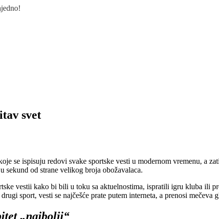
ajedno!
itav svet
 koje se ispisuju redovi svake sportske vesti u modernom vremenu, a zatim
a u sekund od strane velikog broja obožavalaca.
ke vestii kako bi bili u toku sa aktuelnostima, ispratili igru kluba ili 
ili drugi sport, vesti se najčešće prate putem interneta, a prenosi mečeva
itet „najbolji“