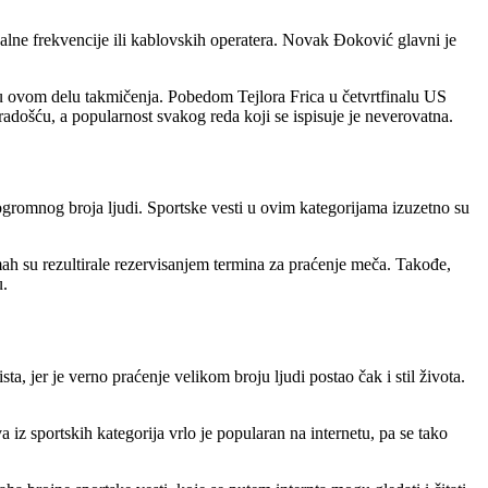
nalne frekvencije ili kablovskih operatera. Novak Đoković glavni je
i u ovom delu takmičenja. Pobedom Tejlora Frica u četvrtfinalu US
radošću, a popularnost svakog reda koji se ispisuje je neverovatna.
 ogromnog broja ljudi. Sportske vesti u ovim kategorijama izuzetno su
mah su rezultirale rezervisanjem termina za praćenje meča. Takođe,
u.
, jer je verno praćenje velikom broju ljudi postao čak i stil života.
a iz sportskih kategorija vrlo je popularan na internetu, pa se tako