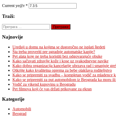
Current ye@r
*
Traži:
Претрага
за:
Najnovije
Uređaji u domu na kojima se dugoročno ne isplati štedeti
Šta treba proveriti pre ugradnje automatske kapije?
Pet alata koje ne treba koristiti bez odgovarajuće obuke
Kako sačuvati zdravlje kože i kose uz svakodnevne navike
Kako dobra organizacija kancelarije ubrzava rad i smanjuje gre
Otkrijte kako kvalitetna oprema za bebe olakšava roditeljstvo
Kako se pripremiti za svadbu – kompletan vodič za mladence 
Kako se pripremiti za put automobilom iz Beograda ka moru ili
Vodič za vikend kupovinu u Beogradu
Pet filmova koji će vas držati prikovane za ekran
Kategorije
Automobili
Beograd