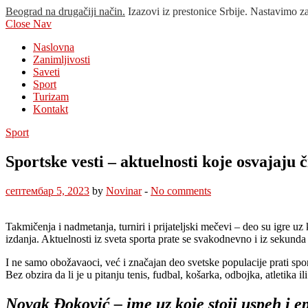
Beograd na drugačiji način.
Izazovi iz prestonice Srbije. Nastavimo z
Close Nav
Naslovna
Zanimljivosti
Saveti
Sport
Turizam
Kontakt
Sport
Sportske vesti – aktuelnosti koje osvajaju č
септембар 5, 2023
by
Novinar
-
No comments
Takmičenja i nadmetanja, turniri i prijateljski mečevi – deo su igre uz
izdanja. Aktuelnosti iz sveta sporta prate se svakodnevno i iz sekund
I ne samo obožavaoci, već i značajan deo svetske populacije prati sports
Bez obzira da li je u pitanju tenis, fudbal, košarka, odbojka, atletika 
Novak Đoković – ime uz koje stoji uspeh i ep