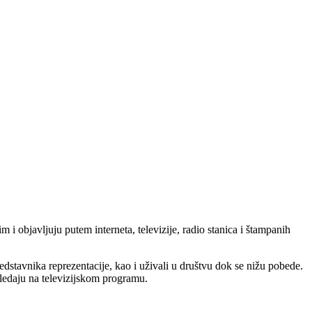
 i objavljuju putem interneta, televizije, radio stanica i štampanih
predstavnika reprezentacije, kao i uživali u društvu dok se nižu pobede.
 gledaju na televizijskom programu.