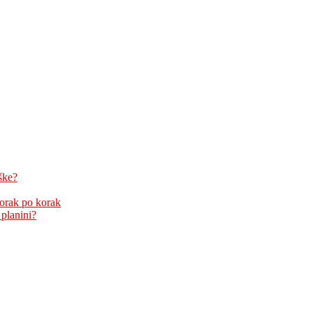
ške?
korak po korak
 planini?