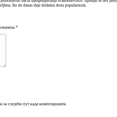
 i jednostavno način upotpunjavanja svakodnevnice. Ispisuju se bez preda
ijateljima, što im danas daje dodatnu dozu popularnosti.
означена
*
ба за следећи пут када коментаришем.