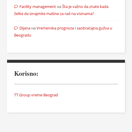
Facility management
на
Šta je važno da znate kada
želite da iznajmite mašine za rad na visinama?
Dijana
на
Vremenska prognoza i saobraćajna gužva u
Beogradu
Korisno:
TT Group vreme Beograd