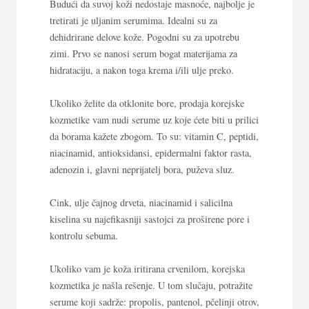
Budući da
suvoj koži
nedostaje masnoće, najbolje je
tretirati je uljanim serumima. Idealni su za
dehidrirane delove kože. Pogodni su za upotrebu
zimi. Prvo se nanosi serum bogat materijama za
hidrataciju, a nakon toga krema i/ili ulje preko.
Ukoliko želite da
otklonite bore
, prodaja korejske
kozmetike vam nudi serume uz koje ćete biti u prilici
da borama kažete zbogom. To su: vitamin C, peptidi,
niacinamid, antioksidansi, epidermalni faktor rasta,
adenozin i, glavni neprijatelj bora, puževa sluz.
Cink, ulje čajnog drveta, niacinamid i salicilna
kiselina su najefikasniji sastojci za
proširene pore
i
kontrolu sebuma.
Ukoliko vam je koža
iritirana crvenilom
, korejska
kozmetika je našla rešenje. U tom slučaju, potražite
serume koji sadrže: propolis, pantenol, pčelinji otrov,