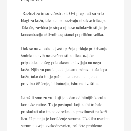
Razlozi za to su višestruki. Ovi preparati su vrlo
blagi za kožu, tako da ne izazivaju nikakve iritacije.
Takođe, zavidna je stopa njihove učinkovitosti jer je
koncentracija aktivnih supstanci poprilično velika.
Dok se na zapadu najveća pažnja pridaje prikrivanju
šminkom svih nesavršenosti na licu, azijske
pripadnice lepšeg pola akcenat stavljaju na negu
kože. Njihova parola je da je samo zdrava koža lepa
koža, tako da im je pažnja usmerena na njeno
pravilno čišćenje, hidrataciju, ishranu i zaštitu.
Istražili smo za vas koji je jedan od bitnijih koraka
korejske rutine. To je postupak koji ne bi trebalo
preskakati ako imate određene nepravilnosti na koži
lica. U pitanju je korišćenje seruma. Ukoliko uvedete
serum u svoju svakodnevnicu, rešićete probleme