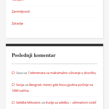
Zanimljivosti
Zdravlje
Poslednji komentar
Sasa
на
7 elemenata za maksimalno uživanje u dvorištu
Sonja
на
Beograd, mesto gde Nova godina počinje na
1000 načina
Selidbe Milosevic
на
Kutije za selidbu – ultimativni vodič