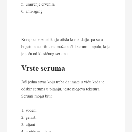
umirenje crvenila
anti-aging
Korejska kozmetika je otišla korak dalje, pa se u
bogatom asortimanu može naći i serum-ampula, koja
je jača od klasičnog seruma.
Vrste seruma
Još jedna stvar koju treba da imate u vidu kada je
odabir seruma u pitanju, jeste njegova tekstura.
Serumi mogu biti:
vodeni
gelasti
uljani
u vidu emulzije