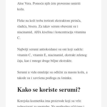
Aloe Vera. Pomoću njih ćete provereno umiriti
kožu.
Fleke na koži
treba tretirati ekstraktom pirinča,
sladića, bisera. Za takav serum obavezni su i
niacinamid, AHA kiselina i koncentracija vitamina
C.
Najbolji
serumi antioksidansi
su oni koji sadrže:
vitamin C, vitamin E, niacinamid, ekstrakt zelenog
čaja, kao i mnoge druge biljne ekstrakte.
Serumi u vidu emulzije
su odlični za masnu kožu, a
takođe su i savršena podloga za šminku.
Kako se koriste serumi?
Korejska kozmetika ima proizvode koji su vrlo
jednostavni za upotrebu. Na prethodno očišćenu i