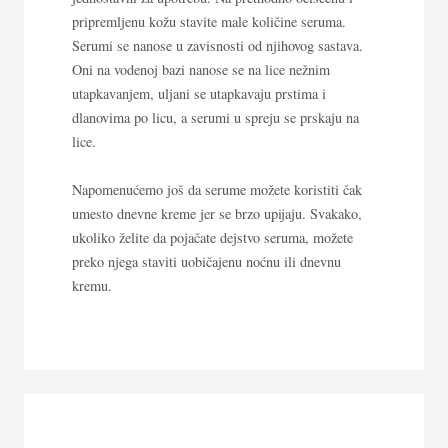
pripremljenu kožu stavite male količine seruma.
Serumi se nanose u zavisnosti od njihovog sastava.
Oni na vodenoj bazi nanose se na lice nežnim
utapkavanjem, uljani se utapkavaju prstima i
dlanovima po licu, a serumi u spreju se prskaju na
lice.
Napomenućemo još da serume možete koristiti čak
umesto dnevne kreme jer se brzo upijaju. Svakako,
ukoliko želite da pojačate dejstvo seruma, možete
preko njega staviti uobičajenu noćnu ili dnevnu
kremu.