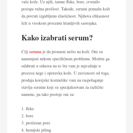
vaše kože. Uz njih, tamne fleke, bore, crvenilo
postaju ružna prošlost. Takođe, serumi pomažu koži
da povrati izgubljenu elastičnost. Njihova efikasnost
leži u visokom procentu hranljivih sastojaka.
Kako izabrati serum?
Cilj
seruma
je
da promeni nešto na koži. Oni su
namenjeni nekom specifičnom problemu. Možete ga
odabrati u odnosu na to šta vam je najvažnije u
procesu nege i oporavka kože. U zavisnosti od toga,
prodaja korejske kozmetike
vam na raspolaganje
stavlja serume koji su specijalizovani za različite
namene, pa tako postoje oni za:
fleke
bore
proširene pore
hemijski piling