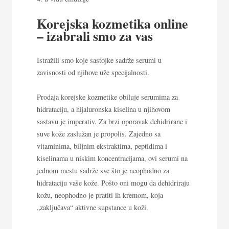
Korejska kozmetika online
– izabrali smo za vas
Istražili smo koje sastojke sadrže serumi u
zavisnosti od njihove uže specijalnosti.
Prodaja korejske kozmetike obiluje
serumima za
hidrataciju
, a hijaluronska kiselina u njihovom
sastavu je imperativ. Za brzi oporavak dehidrirane i
suve kože zaslužan je propolis. Zajedno sa
vitaminima, biljnim ekstraktima, peptidima i
kiselinama u niskim koncentracijama, ovi serumi na
jednom mestu sadrže sve što je neophodno za
hidrataciju vaše kože. Pošto oni mogu da dehidriraju
kožu, neophodno je pratiti ih kremom, koja
„zaključava“ aktivne supstance u koži.