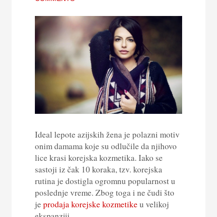
Ideal lepote azijskih žena je polazni motiv
onim damama koje su odlučile da njihovo
lice krasi korejska kozmetika. Iako se
sastoji iz čak 10 koraka, tzv. korejska
rutina je dostigla ogromnu popularnost u
poslednje vreme. Zbog toga i ne čudi što
je
prodaja korejske kozmetike
u velikoj
ekspanziji.