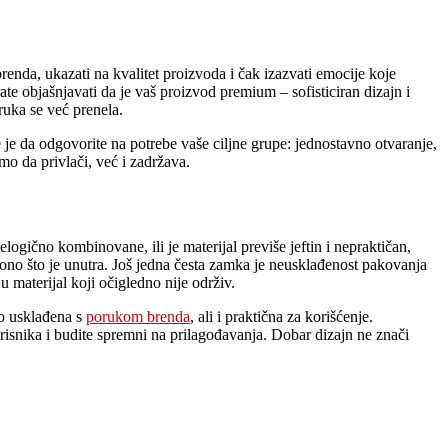
nda, ukazati na kvalitet proizvoda i čak izazvati emocije koje
ate objašnjavati da je vaš proizvod premium – sofisticiran dizajn i
ruka se već prenela.
 je da odgovorite na potrebe vaše ciljne grupe: jednostavno otvaranje,
o da privlači, već i zadržava.
logično kombinovane, ili je materijal previše jeftin i nepraktičan,
 ono što je unutra. Još jedna česta zamka je neusklađenost pakovanja
 materijal koji očigledno nije održiv.
no usklađena s
porukom brenda
, ali i praktična za korišćenje.
korisnika i budite spremni na prilagođavanja. Dobar dizajn ne znači