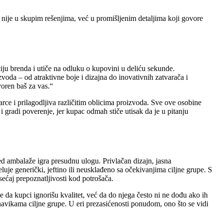
 nije u skupim rešenjima, već u promišljenim detaljima koji govore
ju brenda i utiče na odluku o kupovini u deliću sekunde.
da – od atraktivne boje i dizajna do inovativnih zatvarača i
oren baš za vas.“
arce i prilagodljiva različitim oblicima proizvoda. Sve ove osobine
 gradi poverenje, jer kupac odmah stiče utisak da je u pitanju
ed ambalaže igra presudnu ulogu. Privlačan dizajn, jasna
luje generički, jeftino ili neusklađeno sa očekivanjima ciljne grupe. S
sećaj prepoznatljivosti kod potrošača.
da kupci ignorišu kvalitet, već da do njega često ni ne dođu ako ih
navikama ciljne grupe. U eri prezasićenosti ponudom, ono što se vidi