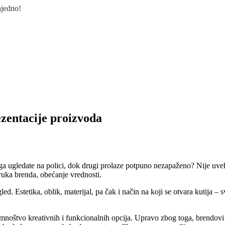
ajedno!
zentacije proizvoda
a ugledate na polici, dok drugi prolaze potpuno nezapaženo? Nije uvek st
ruka brenda, obećanje vrednosti.
ed. Estetika, oblik, materijal, pa čak i način na koji se otvara kutija –
 mnoštvo kreativnih i funkcionalnih opcija. Upravo zbog toga, brendovi