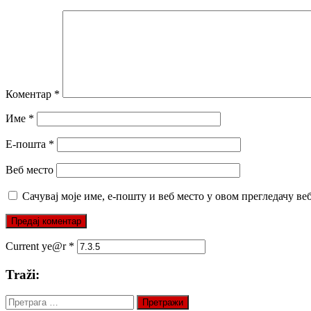
Коментар
*
Име
*
Е-пошта
*
Веб место
Сачувај моје име, е-пошту и веб место у овом прегледачу ве
Current ye@r
*
Traži:
Претрага