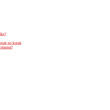
ške?
korak po korak
 planini?