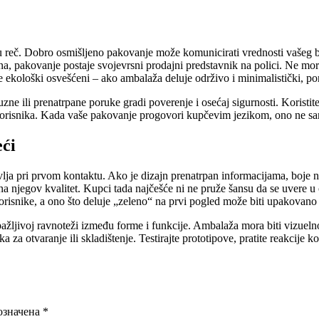
u reč. Dobro osmišljeno pakovanje može komunicirati vrednosti vašeg bre
ina, pakovanje postaje svojevrsni prodajni predstavnik na polici. Ne mor
ste ekološki osvešćeni – ako ambalaža deluje održivo i minimalistički, po
ne ili prenatrpane poruke gradi poverenje i osećaj sigurnosti. Koristite
a korisnika. Kada vaše pakovanje progovori kupčevim jezikom, ono ne sam
eći
vlja pri prvom kontaktu. Ako je dizajn prenatrpan informacijama, boje ne
na njegov kvalitet. Kupci tada najčešće ni ne pruže šansu da se uvere u
risnike, a ono što deluje „zeleno“ na prvi pogled može biti upakovano u
 pažljivoj ravnoteži između forme i funkcije. Ambalaža mora biti vizuel
a za otvaranje ili skladištenje. Testirajte prototipove, pratite reakcije 
означена
*