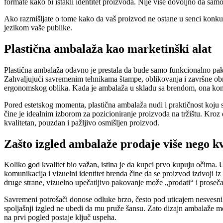
formate kako bi istakli identitet proizvoda. Nije više dovoljno da sa
Ako razmišljate o tome kako da vaš proizvod ne ostane u senci konkur
jezikom vaše publike.
Plastična ambalaža kao marketinški alat
Plastična ambalaža odavno je prestala da bude samo funkcionalno pako
Zahvaljujući savremenim tehnikama štampe, oblikovanja i završne obra
ergonomskog oblika. Kada je ambalaža u skladu sa brendom, ona komun
Pored estetskog momenta, plastična ambalaža nudi i praktičnost koju
čine je idealnim izborom za pozicioniranje proizvoda na tržištu. Kroz 
kvalitetan, pouzdan i pažljivo osmišljen proizvod.
Zašto izgled ambalaže prodaje više nego kv
Koliko god kvalitet bio važan, istina je da kupci prvo kupuju očima. 
komunikacija i vizuelni identitet brenda čine da se proizvod izdvoji iz
druge strane, vizuelno upečatljivo pakovanje može „prodati“ i prosečan
Savremeni potrošači donose odluke brzo, često pod uticajem nesvesnih
spoljašnji izgled ne ubedi da mu pruže šansu. Zato dizajn ambalaže mo
na prvi pogled postaje ključ uspeha.