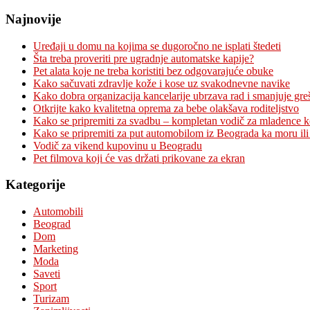
за:
Najnovije
Uređaji u domu na kojima se dugoročno ne isplati štedeti
Šta treba proveriti pre ugradnje automatske kapije?
Pet alata koje ne treba koristiti bez odgovarajuće obuke
Kako sačuvati zdravlje kože i kose uz svakodnevne navike
Kako dobra organizacija kancelarije ubrzava rad i smanjuje gre
Otkrijte kako kvalitetna oprema za bebe olakšava roditeljstvo
Kako se pripremiti za svadbu – kompletan vodič za mladence 
Kako se pripremiti za put automobilom iz Beograda ka moru ili
Vodič za vikend kupovinu u Beogradu
Pet filmova koji će vas držati prikovane za ekran
Kategorije
Automobili
Beograd
Dom
Marketing
Moda
Saveti
Sport
Turizam