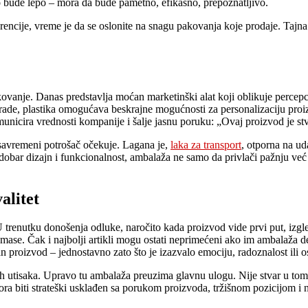
mo bude lepo – mora da bude pametno, efikasno, prepoznatljivo.
encije, vreme je da se oslonite na snagu pakovanja koje prodaje. Tajna
vanje. Danas predstavlja moćan marketinški alat koji oblikuje percepci
de, plastika omogućava beskrajne mogućnosti za personalizaciju proizvo
icira vrednosti kompanije i šalje jasnu poruku: „Ovaj proizvod je stv
 savremeni potrošač očekuje. Lagana je,
laka za transport
, otporna na ud
dobar dizajn i funkcionalnost, ambalaža ne samo da privlači pažnju već i
alitet
U trenutku donošenja odluke, naročito kada proizvod vide prvi put, izgl
 mase. Čak i najbolji artikli mogu ostati neprimećeni ako im ambalaža de
 proizvod – jednostavno zato što je izazvalo emociju, radoznalost ili o
 utisaka. Upravo tu ambalaža preuzima glavnu ulogu. Nije stvar u tome 
ra biti strateški usklađen sa porukom proizvoda, tržišnom pozicijom i 