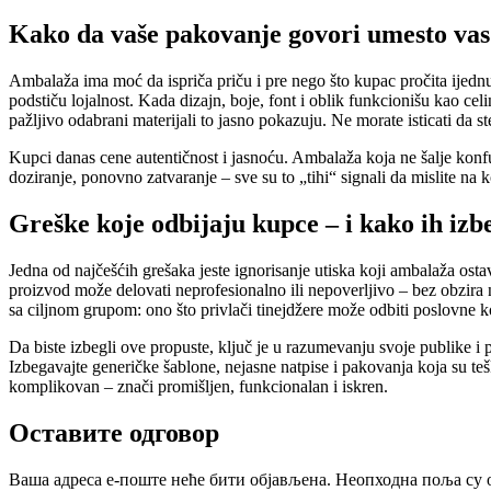
Kako da vaše pakovanje govori umesto vas
Ambalaža ima moć da ispriča priču i pre nego što kupac pročita ijedn
podstiču lojalnost. Kada dizajn, boje, font i oblik funkcionišu kao cel
pažljivo odabrani materijali to jasno pokazuju. Ne morate isticati da 
Kupci danas cene autentičnost i jasnoću. Ambalaža koja ne šalje konfuz
doziranje, ponovno zatvaranje – sve su to „tihi“ signali da mislite n
Greške koje odbijaju kupce – i kako ih izb
Jedna od najčešćih grešaka jeste ignorisanje utiska koji ambalaža osta
proizvod može delovati neprofesionalno ili nepoverljivo – bez obzira 
sa ciljnom grupom: ono što privlači tinejdžere može odbiti poslovne ko
Da biste izbegli ove propuste, ključ je u razumevanju svoje publike i
Izbegavajte generičke šablone, nejasne natpise i pakovanja koja su tešk
komplikovan – znači promišljen, funkcionalan i iskren.
Оставите одговор
Ваша адреса е-поште неће бити објављена.
Неопходна поља су 