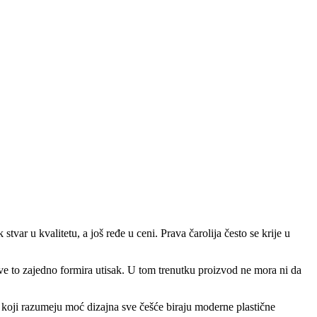
var u kvalitetu, a još ređe u ceni. Prava čarolija često se krije u
 sve to zajedno formira utisak. U tom trenutku proizvod ne mora ni da
 koji razumeju moć dizajna sve češće biraju moderne plastične