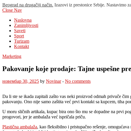
Beograd na drugačiji način.
Izazovi iz prestonice Srbije. Nastavimo z
Close Nav
Naslovna
Zanimljivosti
Saveti
Sport
Turizam
Kontakt
Marketing
Pakovanje koje prodaje: Tajne uspešne pre
новембар 30, 2025
by
Novinar
-
No comments
Da li ste se ikada zapitali zašto vas neki proizvod odmah privuče čim g
pakovanju. Ono nije samo zaštita već prvi kontakt sa kupcem, tiha po
U moru sličnih artikala, kupac bira ono što mu se dopadne na prvi pogl
progovori, jer je ambalaža već ispričala priču.
Plastična ambalaža
, kao fleksibilno i pristupačno rešenje, omogućava