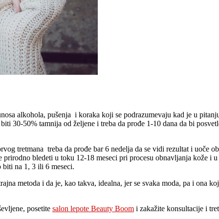
 unosa alkohola, pušenja i koraka koji se podrazumevaju kad je u pitanj
e biti 30-50% tamnija od željene i treba da prođe 1-10 dana da bi posvetl
prvog tretmana treba da prođe bar 6 nedelja da se vidi rezultat i uoče o
e će prirodno bledeti u toku 12-18 meseci pri procesu obnavljanja kože i
iti na 1, 3 ili 6 meseci.
utrajna metoda i da je, kao takva, idealna, jer se svaka moda, pa i ona 
ševljene, posetite
salon lepote Beauty Boom
i zakažite konsultacije i tr