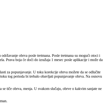
u održavanje obrva posle tretmana. Posle tretmana su mogući otoci i
ela. Prava boja će doći do izražaja 1 mesec posle aplikacije i može da
blasti za popunjavanje. U toku korekcije obrva možete da se odlučite
 u toku tog perioda bi trebalo obavljati popunjavanje obrva. Na osnovu
koja se tiče obrva, menja. U svakom slučaju, obrve o kakvim sanjate ne
etman.