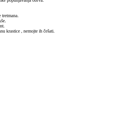
hnike popunjavanja obrva.
e tretmana.
kše.
nt.
u krastice , nemojte ih češati.