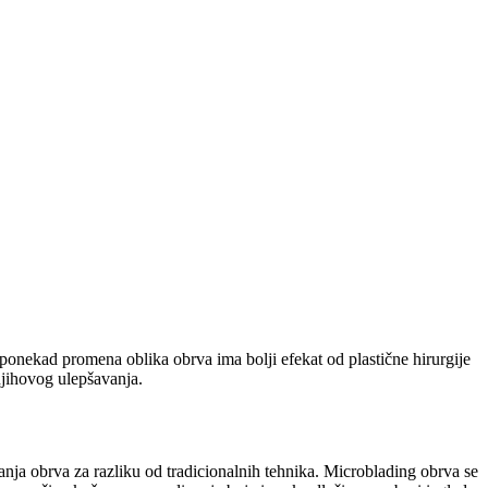
a ponekad promena oblika obrva ima bolji efekat od plastične hirurgije
njihovog ulepšavanja.
anja obrva za razliku od tradicionalnih tehnika. Microblading obrva se