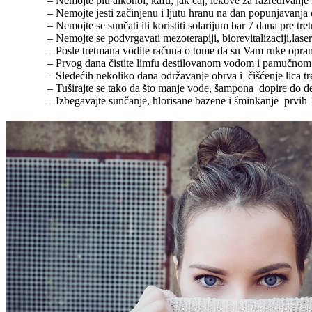
– Nemojte piti alkohol, kafu, jak čaj, lekove za razređivanje
– Nemojte jesti začinjenu i ljutu hranu na dan popunjavanja 
– Nemojte se sunčati ili koristiti solarijum bar 7 dana pre tre
– Nemojte se podvrgavati mezoterapiji, biorevitalizaciji,lase
– Posle tretmana vodite računa o tome da su Vam ruke oprane
– Prvog dana čistite limfu destilovanom vodom i pamučnom v
– Sledećih nekoliko dana održavanje obrva i čišćenje lica tr
– Tuširajte se tako da što manje vode, šampona dopire do d
– Izbegavajte sunčanje, hlorisane bazene i šminkanje prvih 