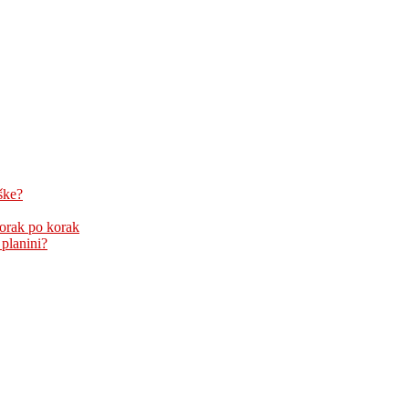
ške?
korak po korak
 planini?