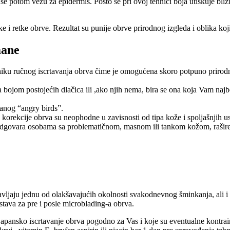
se potom vezu za epidermis. Pošto se pri ovoj tehnici boja utiskuje bliz
e i retke obrve. Rezultat su punije obrve prirodnog izgleda i oblika ko
mane
niku ručnog iscrtavanja obrva čime je omogućena skoro potpuno prirodna
a bojom postojećih dlačica ili ,ako njih nema, bira se ona koja Vam najbo
anog “angry birds”.
e korekcije obrva su neophodne u zavisnosti od tipa kože i spoljašnjih u
e odgovara osobama sa problematičnom, masnom ili tankom kožom, raši
ljaju jednu od olakšavajućih okolnosti svakodnevnog šminkanja, ali i tr
tstava za pre i posle microblading-a obrva.
japansko iscrtavanje obrva pogodno za Vas i koje su eventualne kontrai