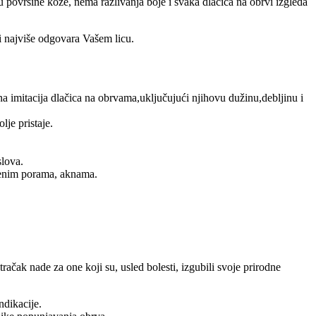
u površine kože, nema razlivanja boje i svaka dlačica na obrvi izgleda
ji najviše odgovara Vašem licu.
 imitacija dlačica na obrvama,uključujući njihovu dužinu,debljinu i
lje pristaje.
slova.
renim porama, aknama.
ačak nade za one koji su, usled bolesti, izgubili svoje prirodne
ndikacije.