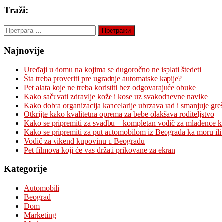
Traži:
Претрага
за:
Najnovije
Uređaji u domu na kojima se dugoročno ne isplati štedeti
Šta treba proveriti pre ugradnje automatske kapije?
Pet alata koje ne treba koristiti bez odgovarajuće obuke
Kako sačuvati zdravlje kože i kose uz svakodnevne navike
Kako dobra organizacija kancelarije ubrzava rad i smanjuje gre
Otkrijte kako kvalitetna oprema za bebe olakšava roditeljstvo
Kako se pripremiti za svadbu – kompletan vodič za mladence 
Kako se pripremiti za put automobilom iz Beograda ka moru ili
Vodič za vikend kupovinu u Beogradu
Pet filmova koji će vas držati prikovane za ekran
Kategorije
Automobili
Beograd
Dom
Marketing