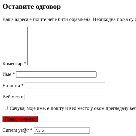
Оставите одговор
Ваша адреса е-поште неће бити објављена.
Неопходна поља су 
Коментар
*
Име
*
Е-пошта
*
Веб место
Сачувај моје име, е-пошту и веб место у овом прегледачу ве
Current ye@r
*