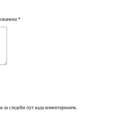
означена
*
ба за следећи пут када коментаришем.