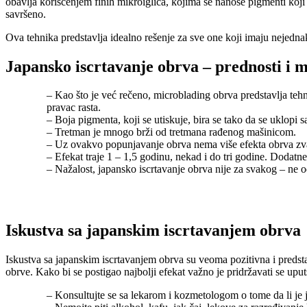
obavlja korišćenjem finih mikroiglica, kojima se nanose pigmenti koji 
savršeno.
Ova tehnika predstavlja idealno rešenje za sve one koji imaju nejednak
Japansko iscrtavanje obrva – prednosti i 
– Kao što je već rečeno, microblading obrva predstavlja teh
pravac rasta.
– Boja pigmenta, koji se utiskuje, bira se tako da se uklopi s
– Tretman je mnogo brži od tretmana rađenog mašinicom.
– Uz ovakvo popunjavanje obrva nema više efekta obrva zv
– Efekat traje 1 – 1,5 godinu, nekad i do tri godine. Dodatn
– Nažalost, japansko iscrtavanje obrva nije za svakog – n
Iskustva sa japanskim iscrtavanjem obrva
Iskustva sa japanskim iscrtavanjem obrva su veoma pozitivna i predstav
obrve. Kako bi se postigao najbolji efekat važno je pridržavati se upu
– Konsultujte se sa lekarom i kozmetologom o tome da li je 