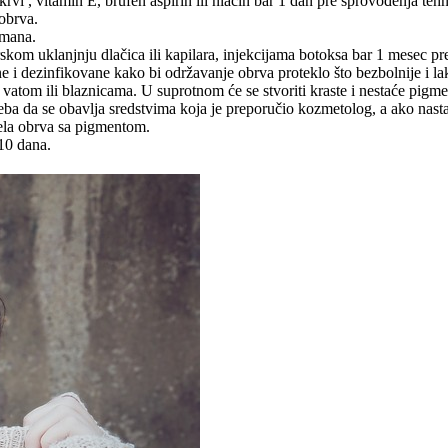
 krvi , vitamin E, brufen aspirin ili niacin bar 1 dan pre sprovođenja te
obrva.
tmana.
rskom uklanjnju dlačica ili kapilara, injekcijama botoksa bar 1 mesec pr
 i dezinfikovane kako bi održavanje obrva proteklo što bezbolnije i la
atom ili blaznicama. U suprotnom će se stvoriti kraste i nestaće pigme
eba da se obavlja sredstvima koja je preporučio kozmetolog, a ako nastan
ela obrva sa pigmentom.
10 dana.