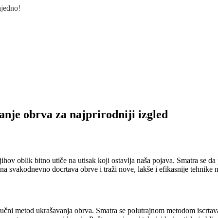
ajedno!
nje obrva za najprirodniji izgled
ihov oblik bitno utiče na utisak koji ostavlja naša pojava. Smatra se d
a svakodnevno docrtava obrve i traži nove, lakše i efikasnije tehnike 
, ručni metod ukrašavanja obrva. Smatra se polutrajnom metodom iscrtav