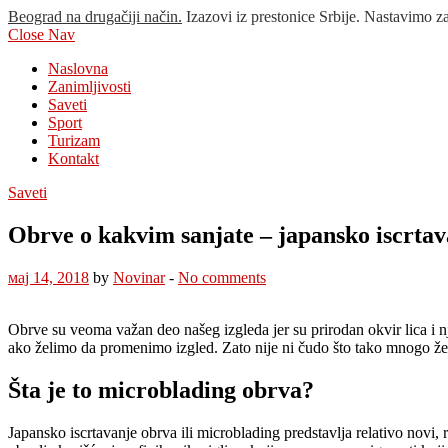
Beograd na drugačiji način.
Izazovi iz prestonice Srbije. Nastavimo z
Close Nav
Naslovna
Zanimljivosti
Saveti
Sport
Turizam
Kontakt
Saveti
Obrve o kakvim sanjate – japansko iscrtava
мај 14, 2018
by
Novinar
-
No comments
Obrve su veoma važan deo našeg izgleda jer su prirodan okvir lica i nj
ako želimo da promenimo izgled. Zato nije ni čudo što tako mnogo žen
Šta je to microblading obrva?
Japansko iscrtavanje obrva ili microblading predstavlja relativo novi