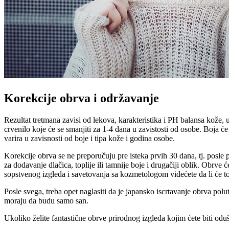
Korekcije obrva i održavanje
Rezultat tretmana zavisi od lekova, karakteristika i PH balansa kože,
crvenilo koje će se smanjiti za 1-4 dana u zavistosti od osobe. Boja ć
varira u zavisnosti od boje i tipa kože i godina osobe.
Korekcije obrva se ne preporučuju pre isteka prvih 30 dana, tj. posle 
za dodavanje dlačica, toplije ili tamnije boje i drugačiji oblik. Obrv
sopstvenog izgleda i savetovanja sa kozmetologom videćete da li će to b
Posle svega, treba opet naglasiti da je japansko iscrtavanje obrva pol
moraju da budu samo san.
Ukoliko želite fantastične obrve prirodnog izgleda kojim ćete biti odu