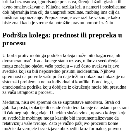
kritika bez osnova, ignorisanje prisustva, širenje lažnih glasina ili
javno omalovažavanje. Ključna razlika leži u nameri i posledicama:
dok hijerarhija ima cilj da unapredi rezultate, mobing ima cilj da
uništi samopouzdanje. Prepoznavanje ove razlike važno je kako
biste znali kada je vreme da potražite pravnu pomoć i zaštitu.
Podrška kolega: prednost ili prepreka u
procesu
U borbi protiv mobinga podrška kolega može biti dragocena, ali i
dvosmeran mač. Kada kolege stanu uz vas, njihova svedočenja
mogu značajno ojačati vašu poziciju – sud često uvažava izjave
svedoka koji su bili neposredno prisutni incidentima. Njihova
spremnost da potvrde vašu priču daje težinu dokazima i ukazuje na
sistemski problem, a ne na individualni konflikt. Pored toga,
emocionalna podrška koju dobijate iz okruženja može biti presudna
za vašu istrajnost u procesu.
Međutim, nisu svi spremni da se suprotstave autoritetu. Strah od
gubitka posla, izolacije ili osude često tera kolege da ostanu po strani
ili čak negiraju događaje. U nekim slučajevima, upravo kolege koje
su svedočile mobingu mogu kasnije biti instrumentalizovane da
relativizuju vaše tvrdnje. Zato je važno pažljivo proceniti kome
možete da verujete i sve izjave obezbediti kroz formalne, pravno