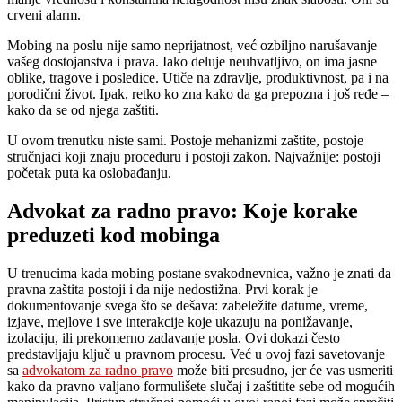
crveni alarm.
Mobing na poslu nije samo neprijatnost, već ozbiljno narušavanje
vašeg dostojanstva i prava. Iako deluje neuhvatljivo, on ima jasne
oblike, tragove i posledice. Utiče na zdravlje, produktivnost, pa i na
porodični život. Ipak, retko ko zna kako da ga prepozna i još ređe –
kako da se od njega zaštiti.
U ovom trenutku niste sami. Postoje mehanizmi zaštite, postoje
stručnjaci koji znaju proceduru i postoji zakon. Najvažnije: postoji
početak puta ka oslobađanju.
Advokat za radno pravo: Koje korake
preduzeti kod mobinga
U trenucima kada mobing postane svakodnevnica, važno je znati da
pravna zaštita postoji i da nije nedostižna. Prvi korak je
dokumentovanje svega što se dešava: zabeležite datume, vreme,
izjave, mejlove i sve interakcije koje ukazuju na ponižavanje,
izolaciju, ili prekomerno zadavanje posla. Ovi dokazi često
predstavljaju ključ u pravnom procesu. Već u ovoj fazi savetovanje
sa
advokatom za radno pravo
može biti presudno, jer će vas usmeriti
kako da pravno valjano formulišete slučaj i zaštitite sebe od mogućih