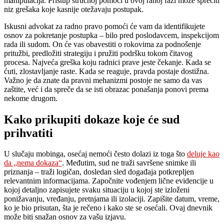
manipulacija. Pristup stručnoj pomoći u ovoj ranoj fazi može sprečiti
niz grešaka koje kasnije otežavaju postupak.
Iskusni advokat za radno pravo pomoći će vam da identifikujete
osnov za pokretanje postupka – bilo pred poslodavcem, inspekcijom
rada ili sudom. On će vas obavestiti o rokovima za podnošenje
pritužbi, predložiti strategiju i pružiti podršku tokom čitavog
procesa. Najveća greška koju radnici prave jeste čekanje. Kada se
ćuti, zlostavljanje raste. Kada se reaguje, pravda postaje dostižna.
Važno je da znate da pravni mehanizmi postoje ne samo da vas
zaštite, već i da spreče da se isti obrazac ponašanja ponovi prema
nekome drugom.
Kako prikupiti dokaze koje će sud
prihvatiti
U slučaju mobinga, osećaj nemoći često dolazi iz toga što
deluje kao
da „nema dokaza“
. Međutim, sud ne traži savršene snimke ili
priznanja – traži logičan, dosledan sled događaja potkrepljen
relevantnim informacijama. Započnite vođenjem lične evidencije u
kojoj detaljno zapisujete svaku situaciju u kojoj ste izloženi
ponižavanju, vređanju, pretnjama ili izolaciji. Zapišite datum, vreme,
ko je bio prisutan, šta je rečeno i kako ste se osećali. Ovaj dnevnik
može biti snažan osnov za vašu izjavu.