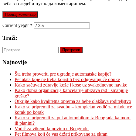
веба за следећи пут када коментаришем.
Current ye@r
*
Traži:
Претрага
за:
Najnovije
Šta treba proveriti pre ugradnje automatske kapije?
Pet alata koje ne treba koristiti bez odgovarajuće obuke
Kako sačuvati zdravlje kože i kose uz svakodnevne navike
Kako dobra organizacija kancelarije ubrzava rad i smanjuje
greške?
Otkrijte kako kvalitetna oprema za bebe olakšava roditeljstvo
Kako se pripremiti za svadbu – kompletan vodič za mladence
korak po korak
Kako se pripremiti za put automobilom iz Beograda ka moru
ili planini?
Vodič za vikend kupovinu u Beogradu
Pet filmova koji će vas držati prikovane za ekran