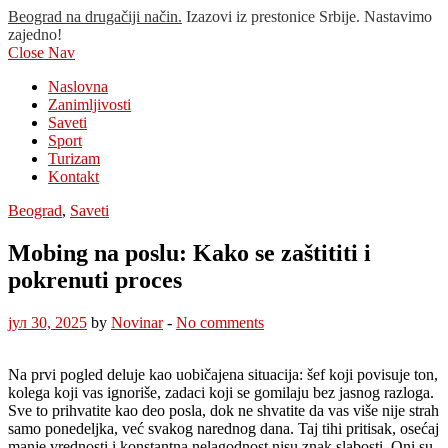
Beograd na drugačiji način.
Izazovi iz prestonice Srbije. Nastavimo
zajedno!
Close Nav
Naslovna
Zanimljivosti
Saveti
Sport
Turizam
Kontakt
Beograd
,
Saveti
Mobing na poslu: Kako se zaštititi i
pokrenuti proces
јул 30, 2025
by
Novinar
-
No comments
Na prvi pogled deluje kao uobičajena situacija: šef koji povisuje ton,
kolega koji vas ignoriše, zadaci koji se gomilaju bez jasnog razloga.
Sve to prihvatite kao deo posla, dok ne shvatite da vas više nije strah
samo ponedeljka, već svakog narednog dana. Taj tihi pritisak, osećaj
manje vrednosti i konstantna nelagodnost nisu znak slabosti. Oni su