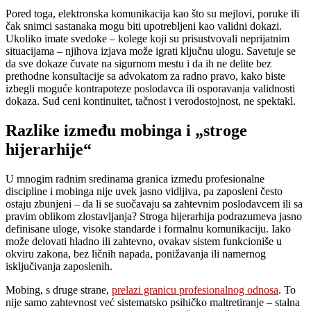
Pored toga, elektronska komunikacija kao što su mejlovi, poruke ili
čak snimci sastanaka mogu biti upotrebljeni kao validni dokazi.
Ukoliko imate svedoke – kolege koji su prisustvovali neprijatnim
situacijama – njihova izjava može igrati ključnu ulogu. Savetuje se
da sve dokaze čuvate na sigurnom mestu i da ih ne delite bez
prethodne konsultacije sa advokatom za radno pravo, kako biste
izbegli moguće kontrapoteze poslodavca ili osporavanja validnosti
dokaza. Sud ceni kontinuitet, tačnost i verodostojnost, ne spektakl.
Razlike između mobinga i „stroge
hijerarhije“
U mnogim radnim sredinama granica između profesionalne
discipline i mobinga nije uvek jasno vidljiva, pa zaposleni često
ostaju zbunjeni – da li se suočavaju sa zahtevnim poslodavcem ili sa
pravim oblikom zlostavljanja? Stroga hijerarhija podrazumeva jasno
definisane uloge, visoke standarde i formalnu komunikaciju. Iako
može delovati hladno ili zahtevno, ovakav sistem funkcioniše u
okviru zakona, bez ličnih napada, ponižavanja ili namernog
isključivanja zaposlenih.
Mobing, s druge strane,
prelazi granicu profesionalnog odnosa
. To
nije samo zahtevnost već sistematsko psihičko maltretiranje – stalna