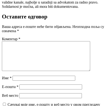
validne kanale, najbolje u saradnji sa advokatom za radno pravo.
Solidarnost je moćna, ali mora biti dokumentovana.
Оставите одговор
Ваша адреса е-поште неће бити објављена.
Неопходна поља су
означена
*
Коментар
*
Име
*
Е-пошта
*
Веб место
Сачувај моје име, е-пошту и веб место у овом прегледачу