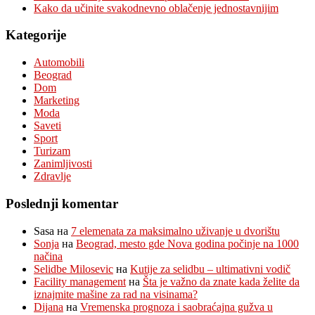
Kako da učinite svakodnevno oblačenje jednostavnijim
Kategorije
Automobili
Beograd
Dom
Marketing
Moda
Saveti
Sport
Turizam
Zanimljivosti
Zdravlje
Poslednji komentar
Sasa
на
7 elemenata za maksimalno uživanje u dvorištu
Sonja
на
Beograd, mesto gde Nova godina počinje na 1000
načina
Selidbe Milosevic
на
Kutije za selidbu – ultimativni vodič
Facility management
на
Šta je važno da znate kada želite da
iznajmite mašine za rad na visinama?
Dijana
на
Vremenska prognoza i saobraćajna gužva u