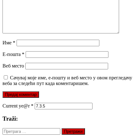
Име
*
Е-пошта
*
Веб место
Сачувај моје име, е-пошту и веб место у овом прегледачу
веба за следећи пут када коментаришем.
Current ye@r
*
Traži:
Претрага
за: