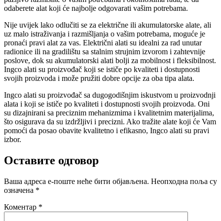
odaberete alat koji će najbolje odgovarati vašim potrebama.
Nije uvijek lako odlučiti se za električne ili akumulatorske alate, ali
uz malo istraživanja i razmišljanja o vašim potrebama, moguće je
pronaći pravi alat za vas. Električni alati su idealni za rad unutar
radionice ili na gradilištu sa stalnim strujnim izvorom i zahtevnije
poslove, dok su akumulatorski alati bolji za mobilnost i fleksibilnost.
Ingco alati su proizvođač koji se ističe po kvaliteti i dostupnosti
svojih proizvoda i može pružiti dobre opcije za oba tipa alata.
Ingco alati su proizvođač sa dugogodišnjim iskustvom u proizvodnji
alata i koji se ističe po kvaliteti i dostupnosti svojih proizvoda. Oni
su dizajnirani sa preciznim mehanizmima i kvalitetnim materijalima,
što osigurava da su izdržljivi i precizni. Ako tražite alate koji će Vam
pomoći da posao obavite kvalitetno i efikasno, Ingco alati su pravi
izbor.
Оставите одговор
Ваша адреса е-поште неће бити објављена.
Неопходна поља су
означена
*
Коментар
*