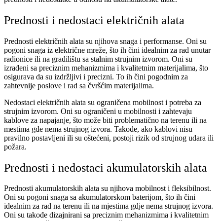
Prednosti i nedostaci električnih alata
Prednosti električnih alata su njihova snaga i performanse. Oni su
pogoni snaga iz električne mreže, što ih čini idealnim za rad unutar
radionice ili na gradilištu sa stalnim strujnim izvorom. Oni su
izrađeni sa preciznim mehanizmima i kvalitetnim materijalima, što
osigurava da su izdržljivi i precizni. To ih čini pogodnim za
zahtevnije poslove i rad sa čvršćim materijalima.
Nedostaci električnih alata su ograničena mobilnost i potreba za
strujnim izvorom. Oni su ograničeni u mobilnosti i zahtevaju
kablove za napajanje, što može biti problematično na terenu ili na
mestima gde nema strujnog izvora. Takođe, ako kablovi nisu
pravilno postavljeni ili su oštećeni, postoji rizik od strujnog udara ili
požara.
Prednosti i nedostaci akumulatorskih alata
Prednosti akumulatorskih alata su njihova mobilnost i fleksibilnost.
Oni su pogoni snaga sa akumulatorskom baterijom, što ih čini
idealnim za rad na terenu ili na mjestima gdje nema strujnog izvora.
Oni su takođe dizajnirani sa preciznim mehanizmima i kvalitetnim