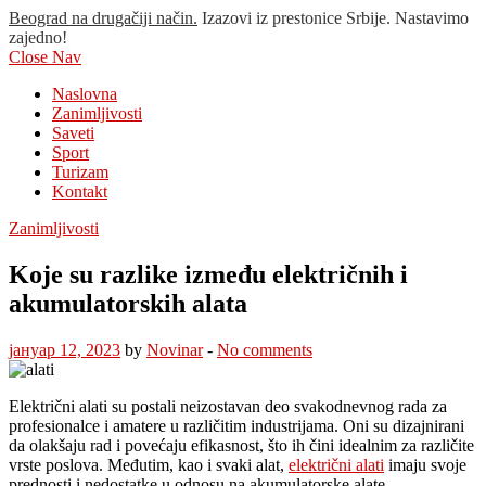
Beograd na drugačiji način.
Izazovi iz prestonice Srbije. Nastavimo
zajedno!
Close Nav
Naslovna
Zanimljivosti
Saveti
Sport
Turizam
Kontakt
Zanimljivosti
Koje su razlike između električnih i
akumulatorskih alata
јануар 12, 2023
by
Novinar
-
No comments
Električni alati su postali neizostavan deo svakodnevnog rada za
profesionalce i amatere u različitim industrijama. Oni su dizajnirani
da olakšaju rad i povećaju efikasnost, što ih čini idealnim za različite
vrste poslova. Međutim, kao i svaki alat,
električni alati
imaju svoje
prednosti i nedostatke u odnosu na akumulatorske alate.