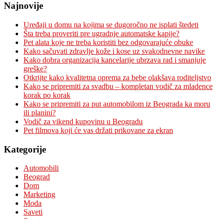
Najnovije
Uređaji u domu na kojima se dugoročno ne isplati štedeti
Šta treba proveriti pre ugradnje automatske kapije?
Pet alata koje ne treba koristiti bez odgovarajuće obuke
Kako sačuvati zdravlje kože i kose uz svakodnevne navike
Kako dobra organizacija kancelarije ubrzava rad i smanjuje
greške?
Otkrijte kako kvalitetna oprema za bebe olakšava roditeljstvo
Kako se pripremiti za svadbu – kompletan vodič za mladence
korak po korak
Kako se pripremiti za put automobilom iz Beograda ka moru
ili planini?
Vodič za vikend kupovinu u Beogradu
Pet filmova koji će vas držati prikovane za ekran
Kategorije
Automobili
Beograd
Dom
Marketing
Moda
Saveti