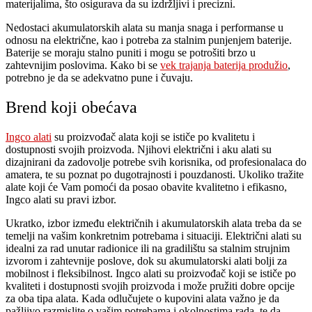
materijalima, što osigurava da su izdržljivi i precizni.
Nedostaci akumulatorskih alata su manja snaga i performanse u
odnosu na električne, kao i potreba za stalnim punjenjem baterije.
Baterije se moraju stalno puniti i mogu se potrošiti brzo u
zahtevnijim poslovima. Kako bi se
vek trajanja baterija produžio
,
potrebno je da se adekvatno pune i čuvaju.
Brend koji obećava
Ingco alati
su proizvođač alata koji se ističe po kvalitetu i
dostupnosti svojih proizvoda. Njihovi električni i aku alati su
dizajnirani da zadovolje potrebe svih korisnika, od profesionalaca do
amatera, te su poznat po dugotrajnosti i pouzdanosti. Ukoliko tražite
alate koji će Vam pomoći da posao obavite kvalitetno i efikasno,
Ingco alati su pravi izbor.
Ukratko, izbor između električnih i akumulatorskih alata treba da se
temelji na vašim konkretnim potrebama i situaciji. Električni alati su
idealni za rad unutar radionice ili na gradilištu sa stalnim strujnim
izvorom i zahtevnije poslove, dok su akumulatorski alati bolji za
mobilnost i fleksibilnost. Ingco alati su proizvođač koji se ističe po
kvaliteti i dostupnosti svojih proizvoda i može pružiti dobre opcije
za oba tipa alata. Kada odlučujete o kupovini alata važno je da
pažljivo razmislite o vašim potrebama i okolnostima rada, te da