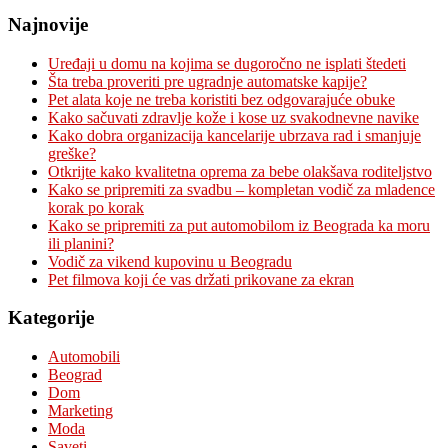
Najnovije
Uređaji u domu na kojima se dugoročno ne isplati štedeti
Šta treba proveriti pre ugradnje automatske kapije?
Pet alata koje ne treba koristiti bez odgovarajuće obuke
Kako sačuvati zdravlje kože i kose uz svakodnevne navike
Kako dobra organizacija kancelarije ubrzava rad i smanjuje
greške?
Otkrijte kako kvalitetna oprema za bebe olakšava roditeljstvo
Kako se pripremiti za svadbu – kompletan vodič za mladence
korak po korak
Kako se pripremiti za put automobilom iz Beograda ka moru
ili planini?
Vodič za vikend kupovinu u Beogradu
Pet filmova koji će vas držati prikovane za ekran
Kategorije
Automobili
Beograd
Dom
Marketing
Moda
Saveti