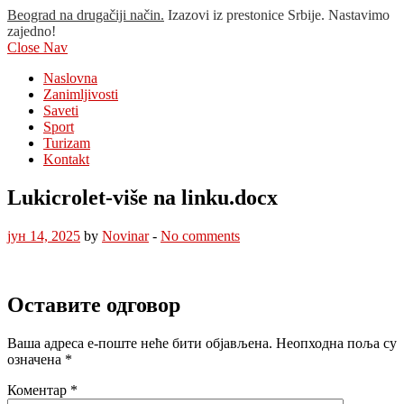
Beograd na drugačiji način.
Izazovi iz prestonice Srbije. Nastavimo
zajedno!
Close Nav
Naslovna
Zanimljivosti
Saveti
Sport
Turizam
Kontakt
Lukicrolet-više na linku.docx
јун 14, 2025
by
Novinar
-
No comments
Оставите одговор
Ваша адреса е-поште неће бити објављена.
Неопходна поља су
означена
*
Коментар
*