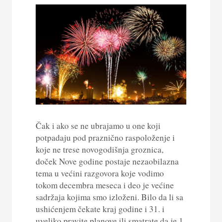
Čak i ako se ne ubrajamo u one koji
potpadaju pod praznično raspoloženje i
koje ne trese novogodišnja groznica,
doček Nove godine postaje nezaobilazna
tema u većini razgovora koje vodimo
tokom decembra meseca i deo je većine
sadržaja kojima smo izloženi. Bilo da li sa
ushićenjem čekate kraj godine i 31. i
uveliko pravite planove ili smatrate da je 1.