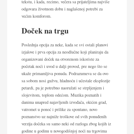
tekstu, i kada, recimo, večera sa prijateljima najviše
odgovara životnom dobu i naglašenoj potrebi za
većim komforom.
Doček na trgu
Poslednja opcija za neke, kada se svi ostali planovi
izjalove i prva opcija za neodlučne koji planiraju da
organizovani doček na otvorenom iskoriste za
početak noći i uvod u dalji provod, pre nego što se
ukaže primamljiva ponuda. Podrazumeva se da ovo
sa sobom nosi gužvu, hladnoću i učestale eksplozije
petardi, pa je potrebno naoružati se strpljenjem i
slojevitom, toplom odećom. Muzika poznatih i
danima unapred najavljenih izvođača, okićen grad,
vatromet u ponoć i prilike za spontano, novo
poznanstvo uz najniže troškove od svih ponuđenih
verzija dočeka su samo neki od razloga zbog kojih iz
godine u godinu u novogodišnjoj noći na trgovima