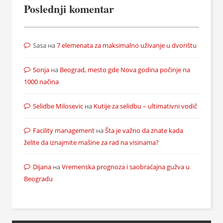
Poslednji komentar
Sasa
на
7 elemenata za maksimalno uživanje u dvorištu
Sonja
на
Beograd, mesto gde Nova godina počinje na
1000 načina
Selidbe Milosevic
на
Kutije za selidbu – ultimativni vodič
Facility management
на
Šta je važno da znate kada
želite da iznajmite mašine za rad na visinama?
Dijana
на
Vremenska prognoza i saobraćajna gužva u
Beogradu