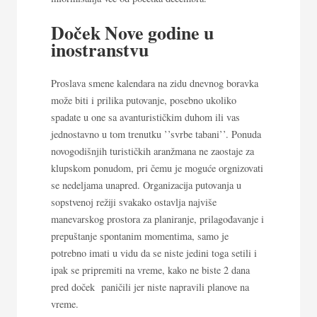
Doček Nove godine u
inostranstvu
Proslava smene kalendara na zidu dnevnog boravka
može biti i prilika putovanje, posebno ukoliko
spadate u one sa avanturističkim duhom ili vas
jednostavno u tom trenutku ’’svrbe tabani’’. Ponuda
novogodišnjih turističkih aranžmana ne zaostaje za
klupskom ponudom, pri čemu je moguće orgnizovati
se nedeljama unapred. Organizacija putovanja u
sopstvenoj režiji svakako ostavlja najviše
manevarskog prostora za planiranje, prilagođavanje i
prepuštanje spontanim momentima, samo je
potrebno imati u vidu da se niste jedini toga setili i
ipak se pripremiti na vreme, kako ne biste 2 dana
pred doček paničili jer niste napravili planove na
vreme.