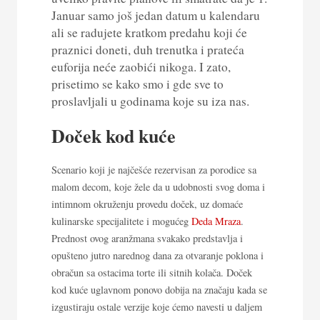
Januar samo još jedan datum u kalendaru
ali se radujete kratkom predahu koji će
praznici doneti, duh trenutka i prateća
euforija neće zaobići nikoga. I zato,
prisetimo se kako smo i gde sve to
proslavljali u godinama koje su iza nas.
Doček kod kuće
Scenario koji je najčešće rezervisan za porodice sa
malom decom, koje žele da u udobnosti svog doma i
intimnom okruženju provedu doček, uz domaće
kulinarske specijalitete i mogućeg
Deda Mraza
.
Prednost ovog aranžmana svakako predstavlja i
opušteno jutro narednog dana za otvaranje poklona i
obračun sa ostacima torte ili sitnih kolača. Doček
kod kuće uglavnom ponovo dobija na značaju kada se
izgustiraju ostale verzije koje ćemo navesti u daljem