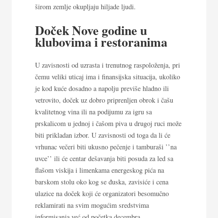
širom zemlje okupljaju hiljade ljudi.
Doček Nove godine u
klubovima i restoranima
U zavisnosti od uzrasta i trenutnog raspoloženja, pri
čemu veliki uticaj ima i finansijska situacija, ukoliko
je kod kuće dosadno a napolju previše hladno ili
vetrovito, doček uz dobro priprenljen obrok i čašu
kvalitetnog vina ili na podijumu za igru sa
prskalicom u jednoj i čašom piva u drugoj ruci može
biti prikladan izbor. U zavisnosti od toga da li će
vrhunac večeri biti ukusno pečenje i tamburaši ’’na
uvce’’ ili će centar dešavanja biti posuda za led sa
flašom viskija i limenkama energeskog pića na
barskom stolu oko kog se đuska, zavisiće i cena
ulazice na doček koji će organizatori besomučno
reklamirati na svim mogućim sredstvima
informisanja već od početka decembra.