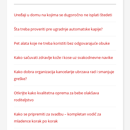
Uređaji u domu na kojima se dugoročno ne isplati štedeti
Šta treba proveriti pre ugradnje automatske kapije?
Pet alata koje ne treba koristiti bez odgovarajuće obuke
Kako sačuvati zdravlje kože i kose uz svakodnevne navike
Kako dobra organizacija kancelarije ubrzava rad i smanjuje
greške?
Otkrijte kako kvalitetna oprema za bebe olakšava
roditeljstvo
Kako se pripremiti za svadbu – kompletan vodič za
mladence korak po korak