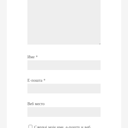
Име
*
Е-пошта
*
Веб место
Сачувај моје име, е-пошту и веб