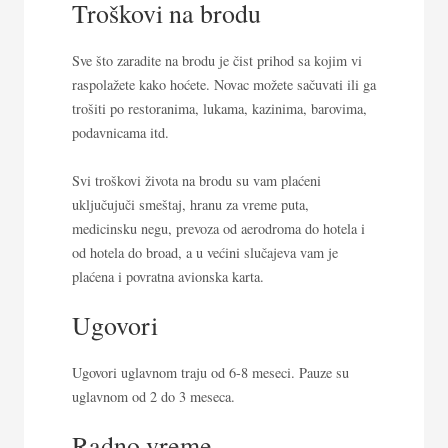
Troškovi na brodu
Sve što zaradite na brodu je čist prihod sa kojim vi
raspolažete kako hoćete. Novac možete sačuvati ili ga
trošiti po restoranima, lukama, kazinima, barovima,
podavnicama itd.
Svi troškovi života na brodu su vam plaćeni
uključujuči smeštaj, hranu za vreme puta,
medicinsku negu, prevoza od aerodroma do hotela i
od hotela do broad, a u većini slučajeva vam je
plaćena i povratna avionska karta.
Ugovori
Ugovori uglavnom traju od 6-8 meseci. Pauze su
uglavnom od 2 do 3 meseca.
Radno vreme