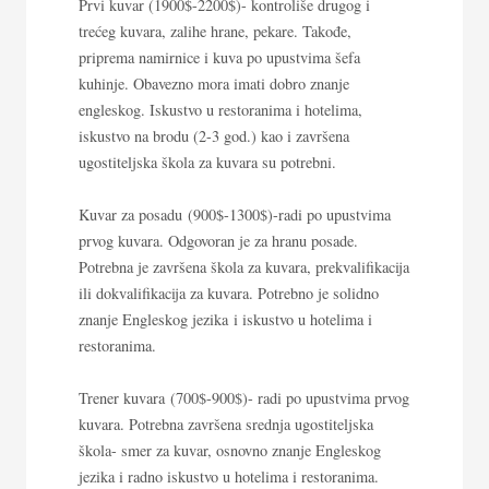
Prvi kuvar (1900$-2200$)- kontroliše drugog i
trećeg kuvara, zalihe hrane, pekare. Takođe,
priprema namirnice i kuva po upustvima šefa
kuhinje. Obavezno mora imati dobro znanje
engleskog. Iskustvo u restoranima i hotelima,
iskustvo na brodu (2-3 god.) kao i završena
ugostiteljska škola za kuvara su potrebni.
Kuvar za posadu (900$-1300$)-radi po upustvima
prvog kuvara. Odgovoran je za hranu posade.
Potrebna je završena škola za kuvara, prekvalifikacija
ili dokvalifikacija za kuvara. Potrebno je solidno
znanje Engleskog jezika i iskustvo u hotelima i
restoranima.
Trener kuvara (700$-900$)- radi po upustvima prvog
kuvara. Potrebna završena srednja ugostiteljska
škola- smer za kuvar, osnovno znanje Engleskog
jezika i radno iskustvo u hotelima i restoranima.