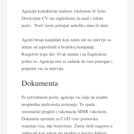
Agenciju kontaktirate mailom, telefonom ili lično.
Dostavljate CV (na engleskom) na mail i čekate
poziv. Poziv može potrajati nekoliko dana ili duže.
Agenti biraju kandidate koji zatim idu na intervju sa
nekim od zaposlenih u brodskoj kompaniji.
Razgovori traju oko 10-ak minuta i na Engleskom
jeziku su. Agencija ima za zadatak da vam pomogne i
pripremi vas za interviju.
Dokumenta
Po potvrđenom poslu, agencija vas šalje da uradite
neophodna medicinska testiranja. Tu spada
sistematski pregled i vakcinacija MMR vakcinom.
Dokumeta spremite za C1/D vizu (pomorska
tranzitna viza, nije boravišna). Zatim sledi razgovor u
ambasadi koji nakon što prođete u pasošu dobijate