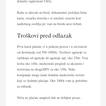
dolazite (uglavnom USA).
Kada se ukrcate na brod, dokumente( poželjna lična
karta, vozačka dozvola i sl.)možete ostaviti kod
nadležnog osoblja jer vam na brodu neće trebati.
Troškovi pred odlazak
Prvu kartu plaćate vi u jednom pravcu i u zavisnosti
od destinacije (od 500-1000$). Troškovi agencije se
razlikuju od agencije do agencije ugl. oko 250e. Viza
košta oko 140e, medicinski pregledi sa akcinom i
testovima na droge/HIV su oko 150e. Neke
kompanije mogu imati dodatne medicinske testove
koji se dodatno plaćaju. Oko 1000e vam je potrebno
za odlazak.
Ništa ne plaćate unapred dok ne dobijete posao.