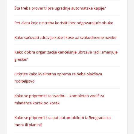
Šta treba proveriti pre ugradnje automatske kapije?
Pet alata koje ne treba koristiti bez odgovarajuće obuke
Kako sačuvati zdravlje kože i kose uz svakodnevne navike
Kako dobra organizacija kancelarije ubrzava rad i smanjuje
greške?
Otkrijte kako kvalitetna oprema za bebe olakšava
roditeljstvo
Kako se pripremiti za svadbu – kompletan vodič za
mladence korak po korak
Kako se pripremiti za put automobilom iz Beograda ka
moru ili planini?