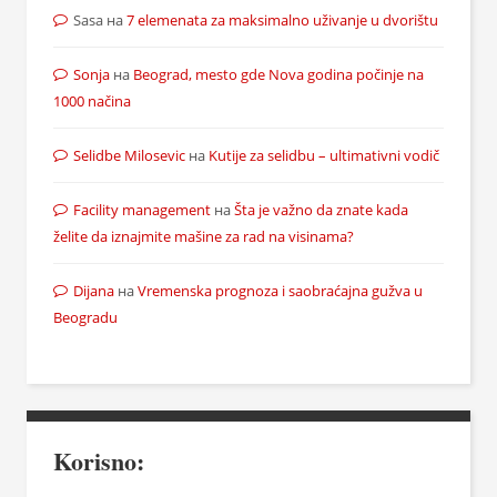
Sasa
на
7 elemenata za maksimalno uživanje u dvorištu
Sonja
на
Beograd, mesto gde Nova godina počinje na
1000 načina
Selidbe Milosevic
на
Kutije za selidbu – ultimativni vodič
Facility management
на
Šta je važno da znate kada
želite da iznajmite mašine za rad na visinama?
Dijana
на
Vremenska prognoza i saobraćajna gužva u
Beogradu
Korisno: