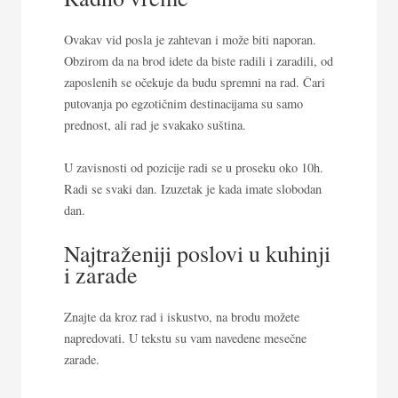
Ovakav vid posla je zahtevan i može biti naporan.
Obzirom da na brod idete da biste radili i zaradili, od
zaposlenih se očekuje da budu spremni na rad. Čari
putovanja po egzotičnim destinacijama su samo
prednost, ali rad je svakako suština.
U zavisnosti od pozicije radi se u proseku oko 10h.
Radi se svaki dan. Izuzetak je kada imate slobodan
dan.
Najtraženiji poslovi u kuhinji
i zarade
Znajte da kroz rad i iskustvo, na brodu možete
napredovati. U tekstu su vam navedene mesečne
zarade.