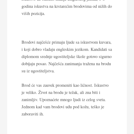
godina iskustva na krstarećim brodovima od nižih do
viših pozicija.
Brodovi najčešće primaju ljude sa iskustvom kuvara,
i koji dobro vladaju engleskim jezikom. Kandidati sa
diplomom srednje ugostiteljske škole gotovo sigurno
dobijaju posao. Najčešća zanimanja tražena na brodu
su iz ugostiteljstva.
Brod će vas zauvek promeniti kao ličnost. Iskustvo
je veliko. Život na brodu je težak, ali zna biti i
zanimljiv. Upoznaćete mnogo ljudi iz celog sveta.
Jednom kad vam brodovi uđu pod kožu, teško je
zaboraviti ih.