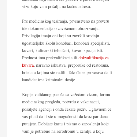
vizu koju vam pošalju na kućnu adresu.
Pre medicinskog tesiranja, prvenstveno na proveru
ide dokumentacija o završenom obrazovanju.
Privilegiju imaju oni koji su završili srednju
ugostiteljsku školu konobari, konobari specijalisti,
kuvari, kulinarski tehničari, kuvari specijalisti.
Prednost ima prekvalifikacija ili
dokvalifikacija za
kuvara
, naravno iskustva, preporuke od restorana,
hotela u kojima ste radili. Takođe se proverava da li
kandidat ima kriminalni dosije.
Kopije validanog pasoša sa važećom vizom, formu
medicinskog pregleda, potvrdu o vakcinaciji,
pošaljete agenciji i onda čekate poziv. Uglavnom će
vas pitati da li ste u mogućnosti da kroz par dana
putujete. Dobijate kartu i pismo o zaposlenju koje
vam je potrebno na aerodromu u zemlju u koju