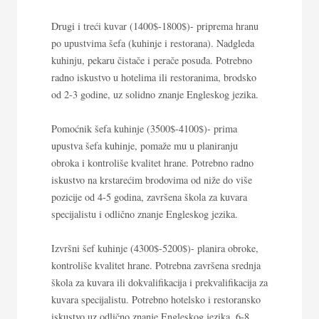
Drugi i treći kuvar (1400$-1800$)- priprema hranu
po upustvima šefa (kuhinje i restorana). Nadgleda
kuhinju, pekaru čistače i perače posuđa. Potrebno
radno iskustvo u hotelima ili restoranima, brodsko
od 2-3 godine, uz solidno znanje Engleskog jezika.
Pomoćnik šefa kuhinje (3500$-4100$)- prima
upustva šefa kuhinje, pomaže mu u planiranju
obroka i kontroliše kvalitet hrane. Potrebno radno
iskustvo na krstarećim brodovima od niže do više
pozicije od 4-5 godina, završena škola za kuvara
specijalistu i odlično znanje Engleskog jezika.
Izvršni šef kuhinje (4300$-5200$)- planira obroke,
kontroliše kvalitet hrane. Potrebna završena srednja
škola za kuvara ili dokvalifikacija i prekvalifikacija za
kuvara specijalistu. Potrebno hotelsko i restoransko
iskustvo uz odlično znanje Engleskog jezika, 6-8