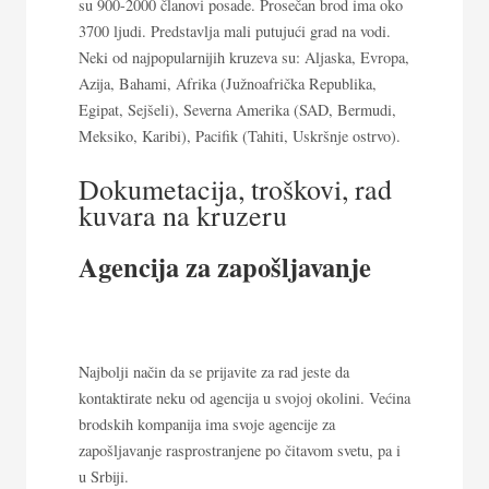
su 900-2000 članovi posade. Prosečan brod ima oko
3700 ljudi. Predstavlja mali putujući grad na vodi.
Neki od najpopularnijih kruzeva su: Aljaska, Evropa,
Azija, Bahami, Afrika (Južnoafrička Republika,
Egipat, Sejšeli), Severna Amerika (SAD, Bermudi,
Meksiko, Karibi), Pacifik (Tahiti, Uskršnje ostrvo).
Dokumetacija, troškovi, rad
kuvara na kruzeru
Agencija za zapošljavanje
Najbolji način da se prijavite za rad jeste da
kontaktirate neku od agencija u svojoj okolini. Većina
brodskih kompanija ima svoje agencije za
zapošljavanje rasprostranjene po čitavom svetu, pa i
u Srbiji.