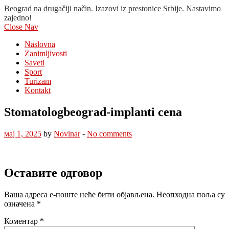
Beograd na drugačiji način.
Izazovi iz prestonice Srbije. Nastavimo
zajedno!
Close Nav
Naslovna
Zanimljivosti
Saveti
Sport
Turizam
Kontakt
Stomatologbeograd-implanti cena
мај 1, 2025
by
Novinar
-
No comments
Оставите одговор
Ваша адреса е-поште неће бити објављена.
Неопходна поља су
означена
*
Коментар
*