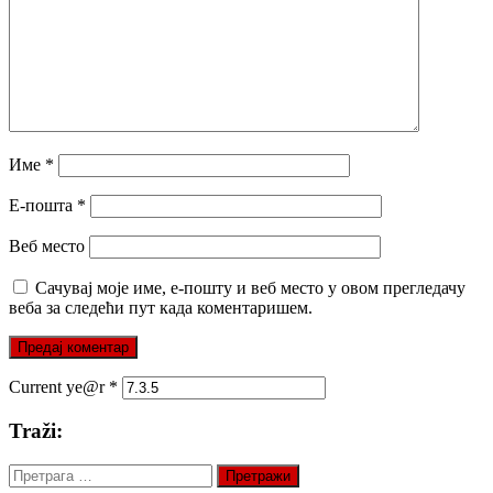
Име
*
Е-пошта
*
Веб место
Сачувај моје име, е-пошту и веб место у овом прегледачу
веба за следећи пут када коментаришем.
Current ye@r
*
Traži:
Претрага
за: