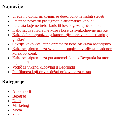
Najnovije
Uređaji u domu na kojima se dugoročno ne isplati štedeti
Šta treba proveriti pre ugradnje automatske kapije?
Pet alata koje ne treba koristiti bez odgovarajuće obuke
Kako sačuvati zdravlje kože i kose uz svakodnevne navike
Kako dobra organizacija kancelarije ubrzava rad i smanjuje
greške?
Otkrijte kako kvalitetna oprema za bebe olakšava roditeljstvo
Kako se pripremiti za svadbu – kompletan vodič za mladence
korak po korak
Kako se pripremiti za put automobilom iz Beograda ka moru
ili planini?
Vodič za vikend kupovinu u Beogradu
Pet filmova koji će vas držati prikovane za ekran
Kategorije
Automobili
Beograd
Dom
Marketing
Moda
Saveti