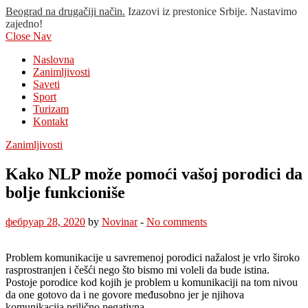
Beograd na drugačiji način.
Izazovi iz prestonice Srbije. Nastavimo
zajedno!
Close Nav
Naslovna
Zanimljivosti
Saveti
Sport
Turizam
Kontakt
Zanimljivosti
Kako NLP može pomoći vašoj porodici da
bolje funkcioniše
фебруар 28, 2020
by
Novinar
-
No comments
Problem komunikacije u savremenoj porodici nažalost je vrlo široko
rasprostranjen i češći nego što bismo mi voleli da bude istina.
Postoje porodice kod kojih je problem u komunikaciji na tom nivou
da one gotovo da i ne govore međusobno jer je njihova
komunikacija prilično negativna.