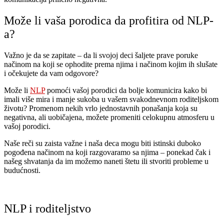
Može li vaša porodica da profitira od NLP-
a?
Važno je da se zapitate – da li svojoj deci šaljete prave poruke
načinom na koji se ophodite prema njima i načinom kojim ih slušate
i očekujete da vam odgovore?
Može li
NLP
pomoći vašoj porodici da bolje komunicira kako bi
imali više mira i manje sukoba u vašem svakodnevnom roditeljskom
životu? Promenom nekih vrlo jednostavnih ponašanja koja su
negativna, ali uobičajena, možete promeniti celokupnu atmosferu u
vašoj porodici.
Naše reči su zaista važne i naša deca mogu biti istinski duboko
pogođena načinom na koji razgovaramo sa njima – ponekad čak i
našeg shvatanja da im možemo naneti štetu ili stvoriti probleme u
budućnosti.
NLP i roditeljstvo