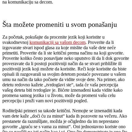
na komunikaciju sa decom.
Šta možete promeniti u svom ponašanju
Za početak, pokušajte da procenite jezik koji koristite u
svakodnevnoj
komunikaciji sa vašom decom
. Proverite da li
izgovarate stvari ispod glasa za koje mislite da vaše dete neće
primetiti. Proverite da li ste kritični prema načinu na koji govorite.
Proverite koliko često ponavljate neko uputstvo ili da li dok govorite
proveravate da li postoji pozitivniji način da se stvari približite ili
pozitivniji jezik koji možete da koristite. Reči koje koristite da biste
opisali ili razgovarali sa svojim detetom postaće povezane u vašem
umu na način da tako počnete da vidite svoje dete. Na primer, ako
detetu redovno kažete „tvrdoglavi ste“, tada će vaša percepcija
vašeg deteta biti tvrdoglav je. Bićete iznenađeni kada vidite kako
promena samog jezika i u životu, može da promeni vašu celu
percepciju i pruži vam novi pozitivniji pogled.
Roditeljski primeri su takođe kritični. Nemojte se iznenaditi kada
vam dete kaže „doći ću za minut“ kada ih pozovete na večeru. Ako
prestanete da razmišljate, možda je očigledno da im neprestano
govorite „igraću se s vama za minut“. Oni jednostavno koriste ono
što su naučili na isti način kao i vi. Ono što demonstrirate je ono što