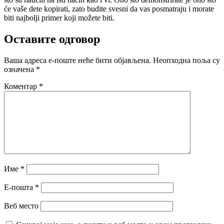
će vaše dete kopirati, zato budite svesni da vas posmatraju i morate
biti najbolji primer koji možete biti.
Оставите одговор
Ваша адреса е-поште неће бити објављена.
Неопходна поља су
означена
*
Коментар
*
Име
*
Е-пошта
*
Веб место