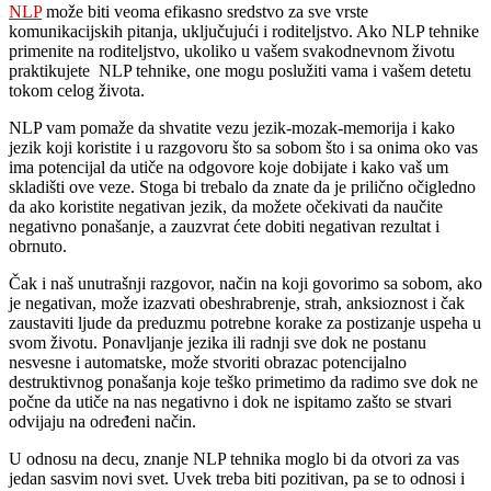
NLP
može biti veoma efikasno sredstvo za sve vrste
komunikacijskih pitanja, uključujući i roditeljstvo. Ako NLP tehnike
primenite na roditeljstvo, ukoliko u vašem svakodnevnom životu
praktikujete NLP tehnike, one mogu poslužiti vama i vašem detetu
tokom celog života.
NLP vam pomaže da shvatite vezu jezik-mozak-memorija i kako
jezik koji koristite i u razgovoru što sa sobom što i sa onima oko vas
ima potencijal da utiče na odgovore koje dobijate i kako vaš um
skladišti ove veze. Stoga bi trebalo da znate da je prilično očigledno
da ako koristite negativan jezik, da možete očekivati da naučite
negativno ponašanje, a zauzvrat ćete dobiti negativan rezultat i
obrnuto.
Čak i naš unutrašnji razgovor, način na koji govorimo sa sobom, ako
je negativan, može izazvati obeshrabrenje, strah, anksioznost i čak
zaustaviti ljude da preduzmu potrebne korake za postizanje uspeha u
svom životu. Ponavljanje jezika ili radnji sve dok ne postanu
nesvesne i automatske, može stvoriti obrazac potencijalno
destruktivnog ponašanja koje teško primetimo da radimo sve dok ne
počne da utiče na nas negativno i dok ne ispitamo zašto se stvari
odvijaju na određeni način.
U odnosu na decu, znanje NLP tehnika moglo bi da otvori za vas
jedan sasvim novi svet. Uvek treba biti pozitivan, pa se to odnosi i