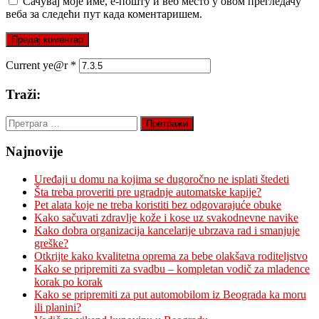
Сачувај моје име, е-пошту и веб место у овом прегледачу
веба за следећи пут када коментаришем.
Current ye@r
*
Traži:
Претрага
за:
Najnovije
Uređaji u domu na kojima se dugoročno ne isplati štedeti
Šta treba proveriti pre ugradnje automatske kapije?
Pet alata koje ne treba koristiti bez odgovarajuće obuke
Kako sačuvati zdravlje kože i kose uz svakodnevne navike
Kako dobra organizacija kancelarije ubrzava rad i smanjuje
greške?
Otkrijte kako kvalitetna oprema za bebe olakšava roditeljstvo
Kako se pripremiti za svadbu – kompletan vodič za mladence
korak po korak
Kako se pripremiti za put automobilom iz Beograda ka moru
ili planini?