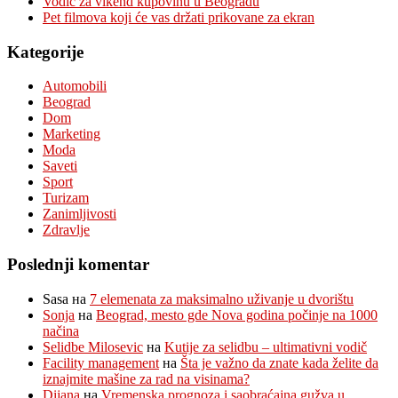
Vodič za vikend kupovinu u Beogradu
Pet filmova koji će vas držati prikovane za ekran
Kategorije
Automobili
Beograd
Dom
Marketing
Moda
Saveti
Sport
Turizam
Zanimljivosti
Zdravlje
Poslednji komentar
Sasa
на
7 elemenata za maksimalno uživanje u dvorištu
Sonja
на
Beograd, mesto gde Nova godina počinje na 1000
načina
Selidbe Milosevic
на
Kutije za selidbu – ultimativni vodič
Facility management
на
Šta je važno da znate kada želite da
iznajmite mašine za rad na visinama?
Dijana
на
Vremenska prognoza i saobraćajna gužva u