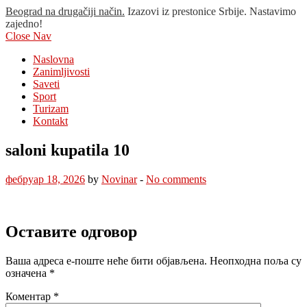
Beograd na drugačiji način.
Izazovi iz prestonice Srbije. Nastavimo
zajedno!
Close Nav
Naslovna
Zanimljivosti
Saveti
Sport
Turizam
Kontakt
saloni kupatila 10
фебруар 18, 2026
by
Novinar
-
No comments
Оставите одговор
Ваша адреса е-поште неће бити објављена.
Неопходна поља су
означена
*
Коментар
*