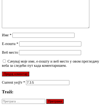
Име
*
Е-пошта
*
Веб место
Сачувај моје име, е-пошту и веб место у овом прегледачу
веба за следећи пут када коментаришем.
Current ye@r
*
Traži:
Претрага
за: