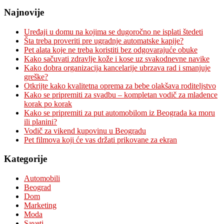
Najnovije
Uređaji u domu na kojima se dugoročno ne isplati štedeti
Šta treba proveriti pre ugradnje automatske kapije?
Pet alata koje ne treba koristiti bez odgovarajuće obuke
Kako sačuvati zdravlje kože i kose uz svakodnevne navike
Kako dobra organizacija kancelarije ubrzava rad i smanjuje
greške?
Otkrijte kako kvalitetna oprema za bebe olakšava roditeljstvo
Kako se pripremiti za svadbu – kompletan vodič za mladence
korak po korak
Kako se pripremiti za put automobilom iz Beograda ka moru
ili planini?
Vodič za vikend kupovinu u Beogradu
Pet filmova koji će vas držati prikovane za ekran
Kategorije
Automobili
Beograd
Dom
Marketing
Moda
Saveti