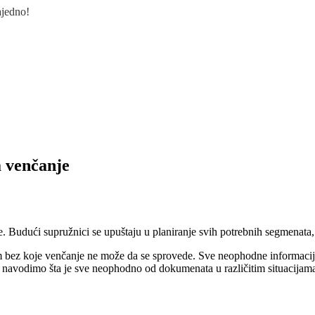
ajedno!
 venčanje
udući supružnici se upuštaju u planiranje svih potrebnih segmenata, da
jom bez koje venčanje ne može da se sprovede. Sve neophodne informac
tu navodimo šta je sve neophodno od dokumenata u različitim situacijam