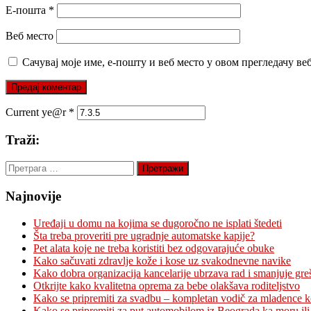
Е-пошта
*
Веб место
Сачувај моје име, е-пошту и веб место у овом прегледачу ве
Current ye@r
*
Traži:
Претрага
за:
Najnovije
Uređaji u domu na kojima se dugoročno ne isplati štedeti
Šta treba proveriti pre ugradnje automatske kapije?
Pet alata koje ne treba koristiti bez odgovarajuće obuke
Kako sačuvati zdravlje kože i kose uz svakodnevne navike
Kako dobra organizacija kancelarije ubrzava rad i smanjuje gre
Otkrijte kako kvalitetna oprema za bebe olakšava roditeljstvo
Kako se pripremiti za svadbu – kompletan vodič za mladence 
Kako se pripremiti za put automobilom iz Beograda ka moru ili