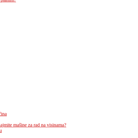
čina
znajmite mašine za rad na visinama?
u