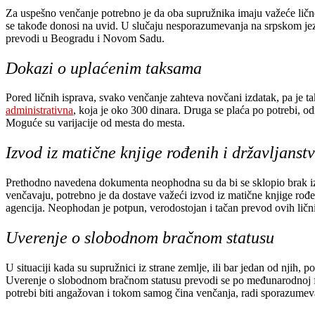
Za uspešno venčanje potrebno je da oba supružnika imaju važeće lične k
se takođe donosi na uvid. U slučaju nesporazumevanja na srpskom jez
prevodi u Beogradu i Novom Sadu.
Dokazi o uplaćenim taksama
Pored ličnih isprava, svako venčanje zahteva novčani izdatak, pa je t
administrativna
, koja je oko 300 dinara. Druga se plaća po potrebi, od
Moguće su varijacije od mesta do mesta.
Izvod iz matične knjige rođenih i državljanst
Prethodno navedena dokumenta neophodna su da bi se sklopio brak izmeđ
venčavaju, potrebno je da dostave važeći izvod iz matične knjige rođe
agencija. Neophodan je potpun, verodostojan i tačan prevod ovih lič
Uverenje o slobodnom bračnom statusu
U situaciji kada su supružnici iz strane zemlje, ili bar jedan od njih, p
Uverenje o slobodnom bračnom statusu prevodi se po međunarodnoj f
potrebi biti angažovan i tokom samog čina venčanja, radi sporazumev