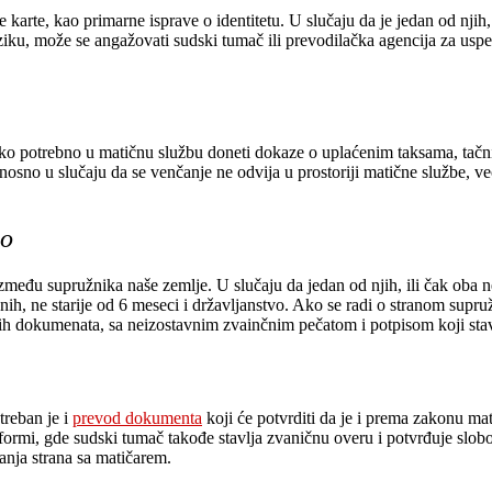
arte, kao primarne isprave o identitetu. U slučaju da je jedan od njih,
iku, može se angažovati sudski tumač ili prevodilačka agencija za us
ako potrebno u matičnu službu doneti dokaze o uplaćenim taksama, tačni
nosno u slučaju da se venčanje ne odvija u prostoriji matične službe, ve
vo
u supružnika naše zemlje. U slučaju da jedan od njih, ili čak oba ne po
nih, ne starije od 6 meseci i državljanstvo. Ako se radi o stranom supr
nih dokumenata, sa neizostavnim zvainčnim pečatom i potpisom koji sta
otreban je i
prevod dokumenta
koji će potvrditi da je i prema zakonu ma
ormi, gde sudski tumač takođe stavlja zvaničnu overu i potvrđuje slo
anja strana sa matičarem.