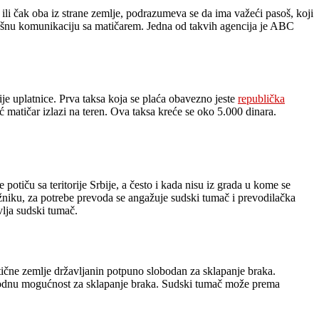
 ili čak oba iz strane zemlje, podrazumeva se da ima važeći pasoš, koji
pešnu komunikaciju sa matičarem. Jedna od takvih agencija je ABC
je uplatnice. Prva taksa koja se plaća obavezno jeste
republička
ć matičar izlazi na teren. Ova taksa kreće se oko 5.000 dinara.
tiču sa teritorije Srbije, a često i kada nisu iz grada u kome se
užniku, za potrebe prevoda se angažuje sudski tumač i prevodilačka
vlja sudski tumač.
tične zemlje državljanin potpuno slobodan za sklapanje braka.
bodnu mogućnost za sklapanje braka. Sudski tumač može prema