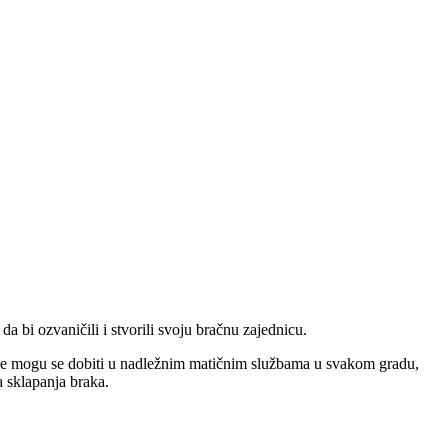
 bi ozvaničili i stvorili svoju bračnu zajednicu.
ije mogu se dobiti u nadležnim matičnim službama u svakom gradu,
a sklapanja braka.