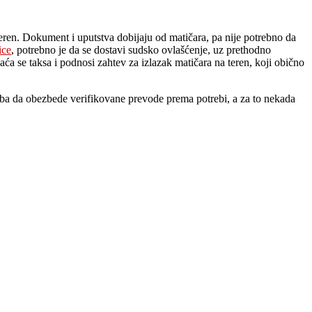
eren. Dokument i uputstva dobijaju od matičara, pa nije potrebno da
ice
, potrebno je da se dostavi sudsko ovlašćenje, uz prethodno
ća se taksa i podnosi zahtev za izlazak matičara na teren, koji obično
ba da obezbede verifikovane prevode prema potrebi, a za to nekada