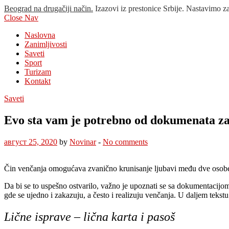
Beograd na drugačiji način.
Izazovi iz prestonice Srbije. Nastavimo z
Close Nav
Naslovna
Zanimljivosti
Saveti
Sport
Turizam
Kontakt
Saveti
Evo sta vam je potrebno od dokumenata za
август 25, 2020
by
Novinar
-
No comments
Čin venčanja omogućava zvanično krunisanje ljubavi među dve osobe. B
Da bi se to uspešno ostvarilo, važno je upoznati se sa dokumentaci
gde se ujedno i zakazuju, a često i realizuju venčanja. U daljem teks
Lične isprave – lična karta i pasoš