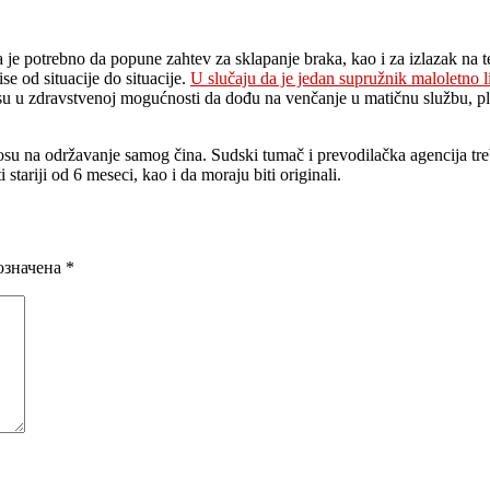
je potrebno da popune zahtev za sklapanje braka, kao i za izlazak na t
 od situacije do situacije.
U slučaju da je jedan supružnik maloletno l
isu u zdravstvenoj mogućnosti da dođu na venčanje u matičnu službu, pla
su na održavanje samog čina. Sudski tumač i prevodilačka agencija tre
stariji od 6 meseci, kao i da moraju biti originali.
означена
*