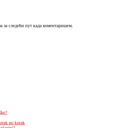
ба за следећи пут када коментаришем.
ške?
korak po korak
 planini?