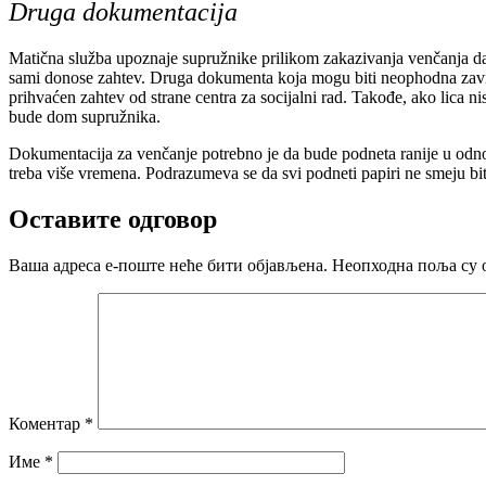
Druga dokumentacija
Matična služba upoznaje supružnike prilikom zakazivanja venčanja da 
sami donose zahtev. Druga dokumenta koja mogu biti neophodna zavise
prihvaćen zahtev od strane centra za socijalni rad. Takođe, ako lica n
bude dom supružnika.
Dokumentacija za venčanje potrebno je da bude podneta ranije u odno
treba više vremena. Podrazumeva se da svi podneti papiri ne smeju biti 
Оставите одговор
Ваша адреса е-поште неће бити објављена.
Неопходна поља су 
Коментар
*
Име
*