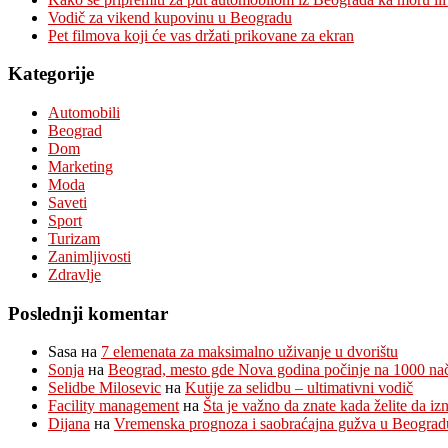
Vodič za vikend kupovinu u Beogradu
Pet filmova koji će vas držati prikovane za ekran
Kategorije
Automobili
Beograd
Dom
Marketing
Moda
Saveti
Sport
Turizam
Zanimljivosti
Zdravlje
Poslednji komentar
Sasa
на
7 elemenata za maksimalno uživanje u dvorištu
Sonja
на
Beograd, mesto gde Nova godina počinje na 1000 na
Selidbe Milosevic
на
Kutije za selidbu – ultimativni vodič
Facility management
на
Šta je važno da znate kada želite da i
Dijana
на
Vremenska prognoza i saobraćajna gužva u Beograd