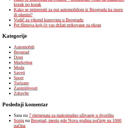
korak po korak
Kako se pripremiti za put automobilom iz Beograda ka moru
ili planini?
Vodič za vikend kupovinu u Beogradu
Pet filmova koji će vas držati prikovane za ekran
Kategorije
Automobili
Beograd
Dom
Marketing
Moda
Saveti
Sport
Turizam
Zanimljivosti
Zdravlje
Poslednji komentar
Sasa
на
7 elemenata za maksimalno uživanje u dvorištu
Sonja
на
Beograd, mesto gde Nova godina počinje na 1000
načina