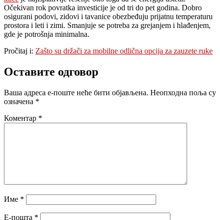
Očekivan rok povratka investicije je od tri do pet godina. Dobro
osigurani podovi, zidovi i tavanice obezbeđuju prijatnu temperaturu
prostora i leti i zimi. Smanjuje se potreba za grejanjem i hlađenjem,
gde je potrošnja minimalna.
Pročitaj i:
Zašto su držači za mobilne odlična opcija za zauzete ruke
Оставите одговор
Ваша адреса е-поште неће бити објављена.
Неопходна поља су
означена
*
Коментар
*
Име
*
Е-пошта
*