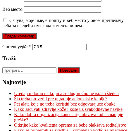
Веб место
Сачувај моје име, е-пошту и веб место у овом прегледачу
веба за следећи пут када коментаришем.
Current ye@r
*
Traži:
Претрага
за:
Najnovije
Uređaji u domu na kojima se dugoročno ne isplati štedeti
Šta treba proveriti pre ugradnje automatske kapije?
Pet alata koje ne treba koristiti bez odgovarajuće obuke
Kako sačuvati zdravlje kože i kose uz svakodnevne navike
Kako dobra organizacija kancelarije ubrzava rad i smanjuje
greške?
Otkrijte kako kvalitetna oprema za bebe olakšava roditeljstvo
Kako se pripremiti za svadbu – kompletan vodič za mladence