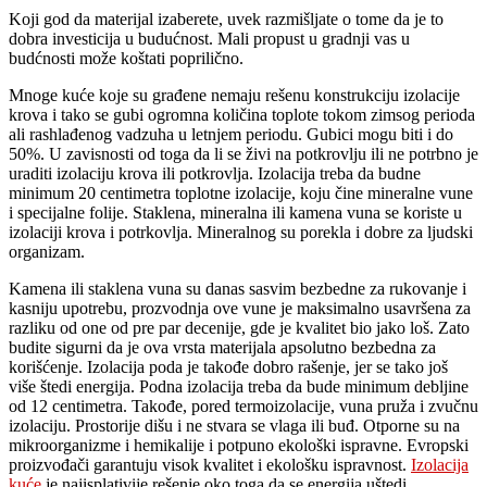
Koji god da materijal izaberete, uvek razmišljate o tome da je to
dobra investicija u budućnost. Mali propust u gradnji vas u
budćnosti može koštati poprilično.
Mnoge kuće koje su građene nemaju rešenu konstrukciju izolacije
krova i tako se gubi ogromna količina toplote tokom zimsog perioda
ali rashlađenog vadzuha u letnjem periodu. Gubici mogu biti i do
50%. U zavisnosti od toga da li se živi na potkrovlju ili ne potrbno je
uraditi izolaciju krova ili potkrovlja. Izolacija treba da budne
minimum 20 centimetra toplotne izolacije, koju čine mineralne vune
i specijalne folije. Staklena, mineralna ili kamena vuna se koriste u
izolaciji krova i potrkovlja. Mineralnog su porekla i dobre za ljudski
organizam.
Kamena ili staklena vuna su danas sasvim bezbedne za rukovanje i
kasniju upotrebu, prozvodnja ove vune je maksimalno usavršena za
razliku od one od pre par decenije, gde je kvalitet bio jako loš. Zato
budite sigurni da je ova vrsta materijala apsolutno bezbedna za
korišćenje. Izolacija poda je takođe dobro rašenje, jer se tako još
više štedi energija. Podna izolacija treba da bude minimum debljine
od 12 centimetra. Takođe, pored termoizolacije, vuna pruža i zvučnu
izolaciju. Prostorije dišu i ne stvara se vlaga ili buđ. Otporne su na
mikroorganizme i hemikalije i potpuno ekološki ispravne. Evropski
proizvođači garantuju visok kvalitet i ekološku ispravnost.
Izolacija
kuće
je najisplativije rešenje oko toga da se energija uštedi.