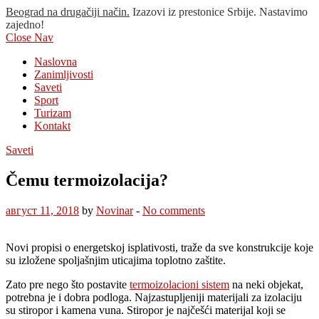
Beograd na drugačiji način.
Izazovi iz prestonice Srbije. Nastavimo
zajedno!
Close Nav
Naslovna
Zanimljivosti
Saveti
Sport
Turizam
Kontakt
Saveti
Čemu termoizolacija?
август 11, 2018
by
Novinar
-
No comments
Novi propisi o energetskoj isplativosti, traže da sve konstrukcije koje
su izložene spoljašnjim uticajima toplotno zaštite.
Zato pre nego što postavite
termoizolacioni sistem
na neki objekat,
potrebna je i dobra podloga. Najzastupljeniji materijali za izolaciju
su stiropor i kamena vuna. Stiropor je najčešći materijal koji se