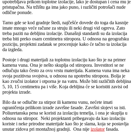
upotrebljava prikom toplotne izolacije, lako je dostupan i cena mu je
pristupačna. Na tržištu ga ima jako puno, i različiti potrošači nude
odlične ponude.
Tamo gde se kod gradnje štedi, najčešće dovede do toga da kasnije
imate mnogo veće račune za struju ili neki drugi vid ogreva. Zato
treba paziti na debljinu izolacije. Današnji standardi su da izolacija
treba biti preko osam centimetra stiropora. U odnosu na geografsku
poziciju, projektni zadatak se procenjuje kako će tačno ta izolacija
da izgleda.
Postoje i drugi materijali za toplotnu izolaciju kao što je na primer
kamena vuna. Ona je nešto skuplja od stiropora. Investitori se ne
odlučuju tako često za ovu vrstu materijala. Kamena vuna ima neka
svoja pozitivna svojstva, u odnosu na upotrebu stiropora. Bolja je
kao zvučni izolator i otporna je na vatru. Može biti različitih debljina
5, 10, 15 centimetra pa i više. Koja debljina će se koristiti zavisi od
projekta izrade.
Bilo da se odlučite za stirpor ili kamenu vunu, nećete imati
ograničenja prilikom izrade završne fasade. Završni slojevi su isti.
Poliuretanska pena se koristi za izolaciju temelja, i ona je skuplja u
odnosu na stiropor. Neki projektanti pribegavaju da kao izolaciju
koriste i neke prirodne materijale kao što je slama, koja se postavlja
unutar zidova pri montažnoj gradnji. Ona nije
izolator
fasada.