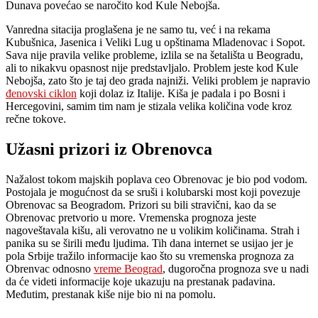
Dunava povećao se naročito kod Kule Nebojša.
Vanredna sitacija proglašena je ne samo tu, već i na rekama
Kubušnica, Jasenica i Veliki Lug u opštinama Mladenovac i Sopot.
Sava nije pravila velike probleme, izlila se na šetališta u Beogradu,
ali to nikakvu opasnost nije predstavljalo. Problem jeste kod Kule
Nebojša, zato što je taj deo grada najniži. Veliki problem je napravio
đenovski ciklon
koji dolaz iz Italije. Kiša je padala i po Bosni i
Hercegovini, samim tim nam je stizala velika količina vode kroz
rečne tokove.
Užasni prizori iz Obrenovca
Nažalost tokom majskih poplava ceo Obrenovac je bio pod vodom.
Postojala je mogućnost da se sruši i kolubarski most koji povezuje
Obrenovac sa Beogradom. Prizori su bili stravični, kao da se
Obrenovac pretvorio u more. Vremenska prognoza jeste
nagoveštavala kišu, ali verovatno ne u volikim količinama. Strah i
panika su se širili među ljudima. Tih dana internet se usijao jer je
pola Srbije tražilo informacije kao što su vremenska prognoza za
Obrenvac odnosno
vreme Beograd
, dugoročna prognoza sve u nadi
da će videti informacije koje ukazuju na prestanak padavina.
Međutim, prestanak kiše nije bio ni na pomolu.