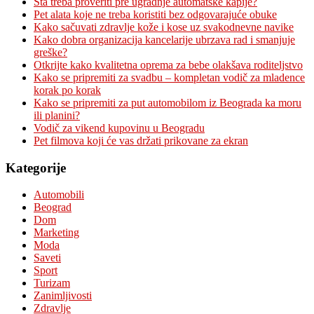
Šta treba proveriti pre ugradnje automatske kapije?
Pet alata koje ne treba koristiti bez odgovarajuće obuke
Kako sačuvati zdravlje kože i kose uz svakodnevne navike
Kako dobra organizacija kancelarije ubrzava rad i smanjuje
greške?
Otkrijte kako kvalitetna oprema za bebe olakšava roditeljstvo
Kako se pripremiti za svadbu – kompletan vodič za mladence
korak po korak
Kako se pripremiti za put automobilom iz Beograda ka moru
ili planini?
Vodič za vikend kupovinu u Beogradu
Pet filmova koji će vas držati prikovane za ekran
Kategorije
Automobili
Beograd
Dom
Marketing
Moda
Saveti
Sport
Turizam
Zanimljivosti
Zdravlje