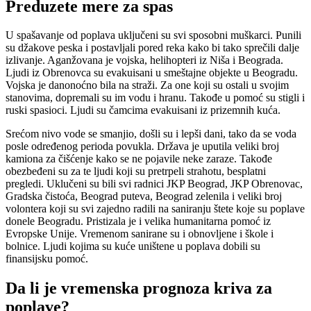
Preduzete mere za spas
U spašavanje od poplava uključeni su svi sposobni muškarci. Punili
su džakove peska i postavljali pored reka kako bi tako sprečili dalje
izlivanje. Aganžovana je vojska, helihopteri iz Niša i Beograda.
Ljudi iz Obrenovca su evakuisani u smeštajne objekte u Beogradu.
Vojska je danonoćno bila na straži. Za one koji su ostali u svojim
stanovima, dopremali su im vodu i hranu. Takođe u pomoć su stigli i
ruski spasioci. Ljudi su čamcima evakuisani iz prizemnih kuća.
Srećom nivo vode se smanjio, došli su i lepši dani, tako da se voda
posle određenog perioda povukla. Država je uputila veliki broj
kamiona za čišćenje kako se ne pojavile neke zaraze. Takođe
obezbeđeni su za te ljudi koji su pretrpeli strahotu, besplatni
pregledi. Uklučeni su bili svi radnici JKP Beograd, JKP Obrenovac,
Gradska čistoća, Beograd puteva, Beograd zelenila i veliki broj
volontera koji su svi zajedno radili na saniranju štete koje su poplave
donele Beogradu. Pristizala je i velika humanitarna pomoć iz
Evropske Unije. Vremenom sanirane su i obnovljene i škole i
bolnice. Ljudi kojima su kuće uništene u poplava dobili su
finansijsku pomoć.
Da li je vremenska prognoza kriva za
poplave?