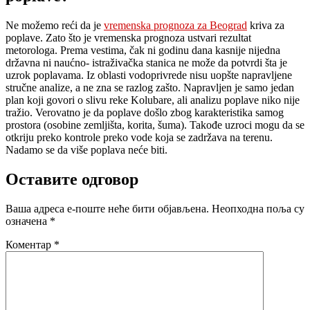
Ne možemo reći da je
vremenska prognoza za Beograd
kriva za
poplave. Zato što je vremenska prognoza ustvari rezultat
metorologa. Prema vestima, čak ni godinu dana kasnije nijedna
državna ni naućno- istraživačka stanica ne može da potvrdi šta je
uzrok poplavama. Iz oblasti vodoprivrede nisu uopšte napravljene
stručne analize, a ne zna se razlog zašto. Napravljen je samo jedan
plan koji govori o slivu reke Kolubare, ali analizu poplave niko nije
tražio. Verovatno je da poplave došlo zbog karakteristika samog
prostora (osobine zemljišta, korita, šuma). Takođe uzroci mogu da se
otkriju preko kontrole preko vode koja se zadržava na terenu.
Nadamo se da više poplava neće biti.
Оставите одговор
Ваша адреса е-поште неће бити објављена.
Неопходна поља су
означена
*
Коментар
*