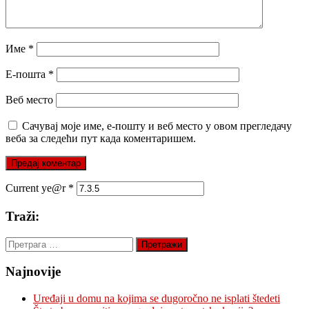
Име
*
Е-пошта
*
Веб место
Сачувај моје име, е-пошту и веб место у овом прегледачу
веба за следећи пут када коментаришем.
Current ye@r
*
Traži:
Претрага
за:
Najnovije
Uređaji u domu na kojima se dugoročno ne isplati štedeti