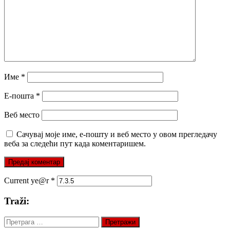
Име
*
Е-пошта
*
Веб место
Сачувај моје име, е-пошту и веб место у овом прегледачу
веба за следећи пут када коментаришем.
Current ye@r
*
Traži:
Претрага
за: