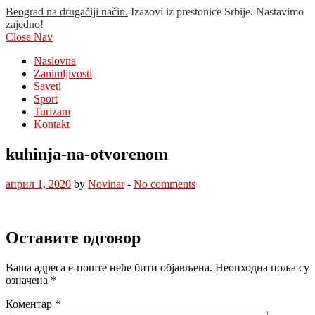
Beograd na drugačiji način.
Izazovi iz prestonice Srbije. Nastavimo
zajedno!
Close Nav
Naslovna
Zanimljivosti
Saveti
Sport
Turizam
Kontakt
kuhinja-na-otvorenom
април 1, 2020
by
Novinar
-
No comments
Оставите одговор
Ваша адреса е-поште неће бити објављена.
Неопходна поља су
означена
*
Коментар
*