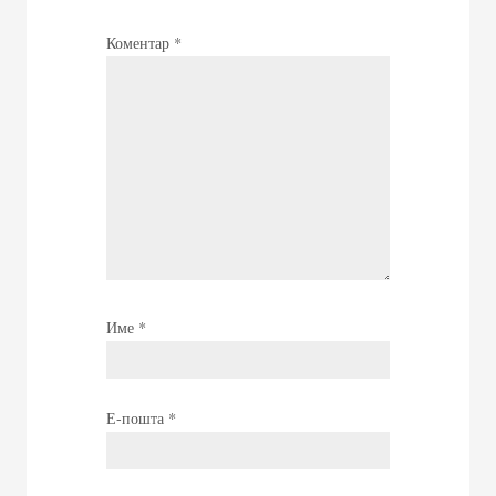
Коментар
*
Име
*
Е-пошта
*