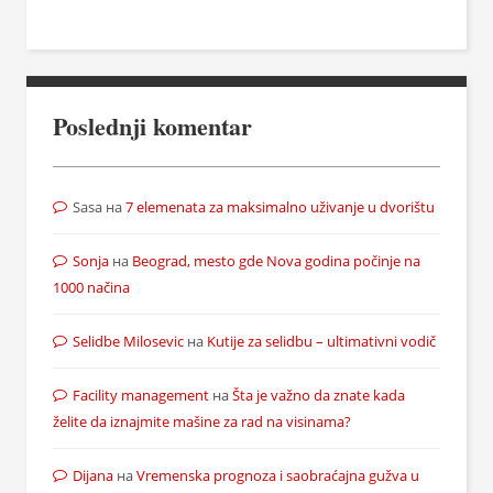
Poslednji komentar
Sasa
на
7 elemenata za maksimalno uživanje u dvorištu
Sonja
на
Beograd, mesto gde Nova godina počinje na
1000 načina
Selidbe Milosevic
на
Kutije za selidbu – ultimativni vodič
Facility management
на
Šta je važno da znate kada
želite da iznajmite mašine za rad na visinama?
Dijana
на
Vremenska prognoza i saobraćajna gužva u