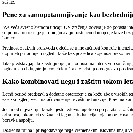
zaštite.
Pene za samopotamnjivanje kao bezbednija 
Sve veća svest o štetnom uticaju UV zračenja dovela je do porasta in
su popularno rešenje jer omogućavaju postepeno tamnjenje kože bez po
barijeru.
Prednost ovakvih proizvoda ogleda se u mogućnosti kontrole intenzit
doprineti prirodnijem izgledu kože bez posledica koje nosi prekomer
Iako predstavljaju bezbedniju opciju u odnosu na intenzivno sunčanje
izgledu tena i dugotrajnijem efektu. Takav pristup omogućava postiza
Kako kombinovati negu i zaštitu tokom let
Letnji period predstavlja dodatno opterećenje za kožu zbog visokih t
estetski izgled, već i na očuvanje njene zaštitne funkcije. Pravilna kom
Jedan od najvažnijih koraka jeste redovna upotreba preparata sa zaštit
od sunca, tokom leta važna je i laganija hidratacija koja omogućava 
boravka napolju.
Dosledna rutina i prilagođavanje nege vremenskim uslovima imaju v