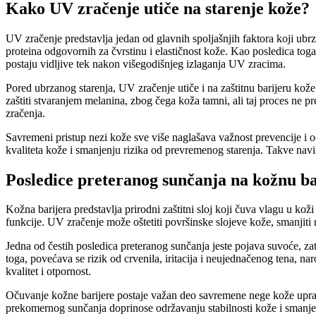
Kako UV zračenje utiče na starenje kože?
UV zračenje predstavlja jedan od glavnih spoljašnjih faktora koji ubr
proteina odgovornih za čvrstinu i elastičnost kože. Kao posledica toga
postaju vidljive tek nakon višegodišnjeg izlaganja UV zracima.
Pored ubrzanog starenja, UV zračenje utiče i na zaštitnu barijeru kož
zaštiti stvaranjem melanina, zbog čega koža tamni, ali taj proces ne p
zračenja.
Savremeni pristup nezi kože sve više naglašava važnost prevencije i 
kvaliteta kože i smanjenju rizika od prevremenog starenja. Takve nav
Posledice preteranog sunčanja na kožnu ba
Kožna barijera predstavlja prirodni zaštitni sloj koji čuva vlagu u kož
funkcije. UV zračenje može oštetiti površinske slojeve kože, smanjiti 
Jedna od čestih posledica preteranog sunčanja jeste pojava suvoće, z
toga, povećava se rizik od crvenila, iritacija i neujednačenog tena, 
kvalitet i otpornost.
Očuvanje kožne barijere postaje važan deo savremene nege kože upravo
prekomernog sunčanja doprinose održavanju stabilnosti kože i smanje