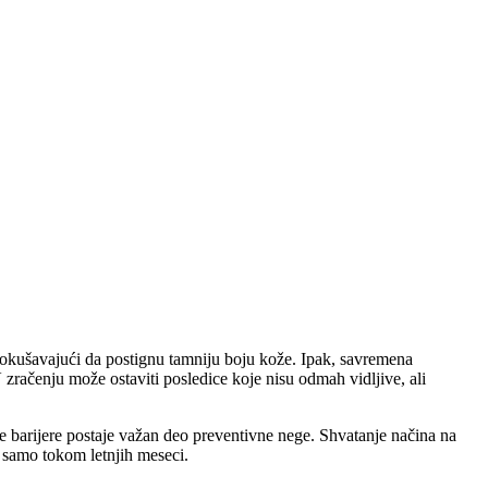
okušavajući da postignu tamniju boju kože. Ipak, savremena
zračenju može ostaviti posledice koje nisu odmah vidljive, ali
e barijere postaje važan deo preventivne nege. Shvatanje načina na
e samo tokom letnjih meseci.