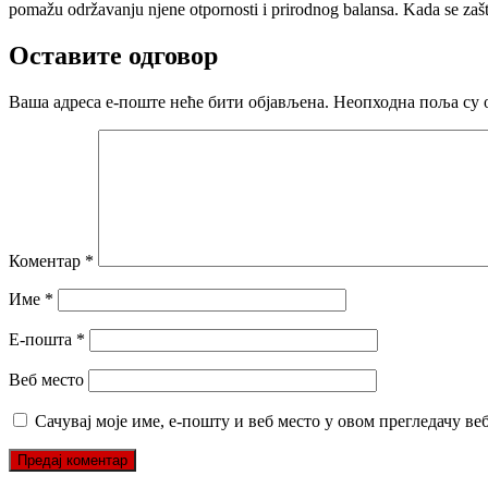
pomažu održavanju njene otpornosti i prirodnog balansa. Kada se zaštit
Оставите одговор
Ваша адреса е-поште неће бити објављена.
Неопходна поља су 
Коментар
*
Име
*
Е-пошта
*
Веб место
Сачувај моје име, е-пошту и веб место у овом прегледачу ве