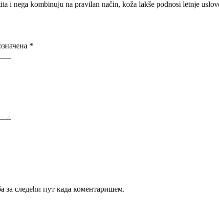
a i nega kombinuju na pravilan način, koža lakše podnosi letnje uslove 
означена
*
ба за следећи пут када коментаришем.