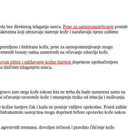
eda bez direktnog izlaganja suncu.
Pene za samopotamnjivanje
postale
ktorima koji ubrzavaju starenje kože i narušavaju njenu zaštitnu
ripremljenu i hidriranu kožu, pene za samopotamnjivanje mogu
remenih beauty rutina usmerenih na očuvanje zdravlja kože.
dovan piling i održavanje kožne barijere
doprinose ujednačenijem
za rizičnim izlaganjem suncu.
 Upravo zato nega kože tokom leta ne treba da bude usmerena samo na
si očuvanju ravnoteže kože i smanjenju rizika od iritacija i isušivanja.
kožne barijere čak i kada ne postoje vidljive opekotine. Pored zaštite
m i hidratantnim sastojcima mogu doprineti bržem oporavku kože nakon
agresivnih tretmana, dovoljno tečnosti i pravilno čišćenje kože