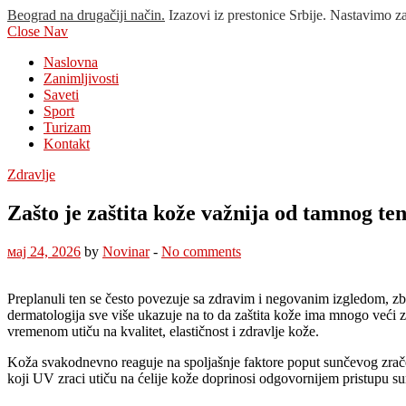
Beograd na drugačiji način.
Izazovi iz prestonice Srbije. Nastavimo z
Close Nav
Naslovna
Zanimljivosti
Saveti
Sport
Turizam
Kontakt
Zdravlje
Zašto je zaštita kože važnija od tamnog te
мај 24, 2026
by
Novinar
-
No comments
Preplanuli ten se često povezuje sa zdravim i negovanim izgledom, z
dermatologija sve više ukazuje na to da zaštita kože ima mnogo veći z
vremenom utiču na kvalitet, elastičnost i zdravlje kože.
Koža svakodnevno reaguje na spoljašnje faktore poput sunčevog zračen
koji UV zraci utiču na ćelije kože doprinosi odgovornijem pristupu sun