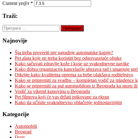
Current ye@r
*
Traži:
Претрага
за:
Najnovije
Šta treba proveriti pre ugradnje automatske kapije?
Pet alata koje ne treba koristiti bez odgovarajuće obuke
Kako sačuvati zdravlje kože i kose uz svakodnevne navike
Kako dobra organizacija kancelarije ubrzava rad i smanjuje gre
Otkrijte kako kvalitetna oprema za bebe olakšava roditeljstvo
Kako se pripremiti za svadbu – kompletan vodič za mladence 
Kako se pripremiti za put automobilom iz Beograda ka moru ili
Vodič za vikend kupovinu u Beogradu
Pet filmova koji će vas držati prikovane za ekran
Kako da učinite svakodnevno oblačenje jednostavnijim
Kategorije
Automobili
Beograd
Dom