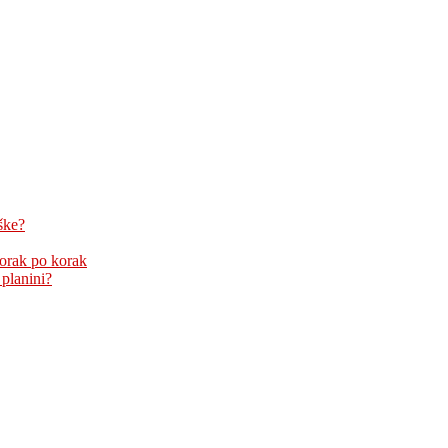
ške?
korak po korak
 planini?