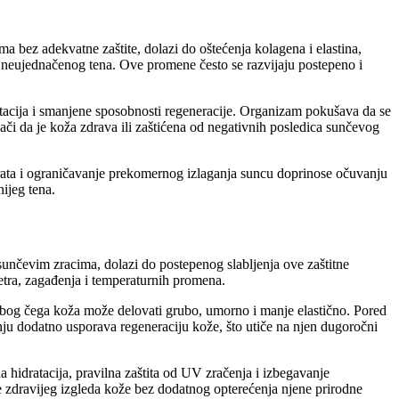
a bez adekvatne zaštite, dolazi do oštećenja kolagena i elastina,
a i neujednačenog tena. Ove promene često se razvijaju postepeno i
ritacija i smanjene sposobnosti regeneracije. Organizam pokušava da se
nači da je koža zdrava ili zaštićena od negativnih posledica sunčevog
arata i ograničavanje prekomernog izlaganja suncu doprinose očuvanju
ijeg tena.
a sunčevim zracima, dolazi do postepenog slabljenja ove zaštitne
vetra, zagađenja i temperaturnih promena.
 zbog čega koža može delovati grubo, umorno i manje elastično. Pored
nju dodatno usporava regeneraciju kože, što utiče na njen dugoročni
hidratacija, pravilna zaštita od UV zračenja i izbegavanje
 zdravijeg izgleda kože bez dodatnog opterećenja njene prirodne