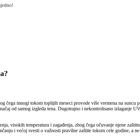
ajedno!
na?
bog čega mnogi tokom toplijih meseci provode više vremena na suncu p
načaj od samog izgleda tena. Dugotrajno i nekontrolisano izlaganje UV 
ja, visokih temperatura i zagađenja, zbog čega očuvanje njene zaštitn
čanju i većoj svesti o važnosti pravilne zaštite tokom cele godine, a n