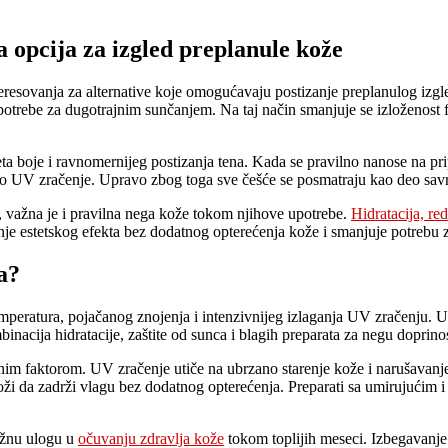
opcija za izgled preplanule kože
teresovanja za alternative koje omogućavaju postizanje preplanulog izgl
trebe za dugotrajnim sunčanjem. Na taj način smanjuje se izloženost fa
eta boje i ravnomernijeg postizanja tena. Kada se pravilno nanose na p
no UV zračenje. Upravo zbog toga sve češće se posmatraju kao deo sav
, važna je i pravilna nega kože tokom njihove upotrebe.
Hidratacija, re
nje estetskog efekta bez dodatnog opterećenja kože i smanjuje potrebu 
a?
emperatura, pojačanog znojenja i intenzivnijeg izlaganja UV zračenju.
binacija hidratacije, zaštite od sunca i blagih preparata za negu doprino
nim faktorom. UV zračenje utiče na ubrzano starenje kože i narušavanje 
koži da zadrži vlagu bez dodatnog opterećenja. Preparati sa umirujući
ažnu ulogu u
očuvanju zdravlja kože
tokom toplijih meseci. Izbegavanje 